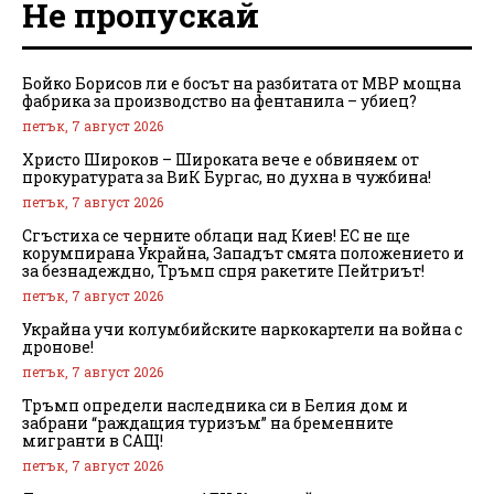
Не пропускай
Бойко Борисов ли е босът на разбитата от МВР мощна
фабрика за производство на фентанила – убиец?
петък, 7 август 2026
Христо Широков – Широката вече е обвиняем от
прокуратурата за ВиК Бургас, но духна в чужбина!
петък, 7 август 2026
Сгъстиха се черните облаци над Киев! ЕС не ще
корумпирана Украйна, Западът смята положението и
за безнадеждно, Тръмп спря ракетите Пейтриът!
петък, 7 август 2026
Украйна учи колумбийските наркокартели на война с
дронове!
петък, 7 август 2026
Тръмп определи наследника си в Белия дом и
забрани “раждащия туризъм” на бременните
мигранти в САЩ!
петък, 7 август 2026