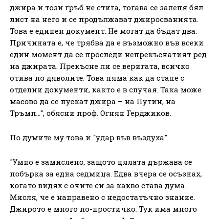
джира и този гръб не стига, тогава се залепя бял
лист на него и се продължават джиросванията.
Това е единен документ. Не могат да бъдат два.
Причината е, че трябва да е възможно във всеки
един момент да се проследи непрекъснатият ред
на джирата. Прекъсне ли се веригата, всичко
отива по дяволите. Това няма как да стане с
отделни документи, както е в случая. Така може
масово да се пускат джира – на Путин, на
Тръмп…", обясни проф. Огнян Герджиков.
По думите му това и "удар във въздуха".
"Умно е замислено, защото цялата държава се
побърка за една седмица. Едва вчера се осъзнах,
когато видях с очите си за какво става дума.
Мисля, че е направено с недостатъчно знание.
Джирото е много по-простичко. Тук има много