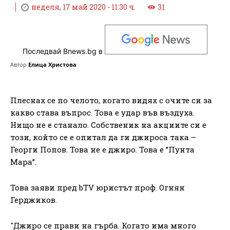
неделя, 17 май 2020 - 11:30 ч.
31
Последвай Bnews.bg в
Автор
Елица Христова
Плеснах се по челото, когато видях с очите си за
какво става въпрос. Това е удар във въздуха.
Нищо не е станало. Собственик на акциите си е
този, който се е опитал да ги джироса така –
Георги Попов. Това не е джиро. Това е ”Пунта
Мара”.
Това заяви пред bTV юристът проф. Огнян
Герджиков.
"Джиро се прави на гърба. Когато има много