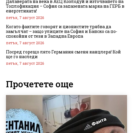
Далаверата на века в АЕЦ Козлодуй и източването на
Топлофикация – София са запазената марка на ГЕРБ в
енергетиката!
петък, 7 август 2026
Когато фактите говорят и ционистите трябва да
замълчат – защо улиците на София и Банско са по-
спокойни от тези в Западна Европа
петък, 7 август 2026
Посред горещо лято Германия сменя канцлера! Кой
ще го наследи
петък, 7 август 2026
Прочетете още