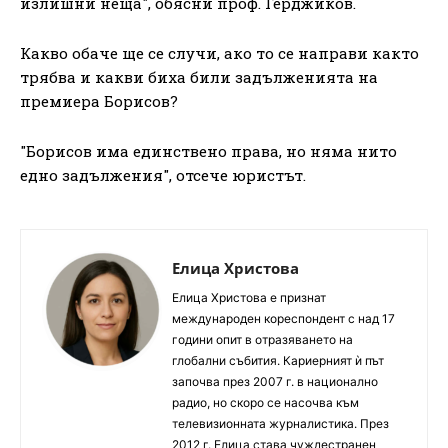
излишни неща", обясни проф. Герджиков.
Какво обаче ще се случи, ако то се направи както
трябва и какви биха били задълженията на
премиера Борисов?
"Борисов има единствено права, но няма нито
едно задължения", отсече юристът.
Елица Христова
Елица Христова е признат
международен кореспондент с над 17
години опит в отразяването на
глобални събития. Кариерният ѝ път
започва през 2007 г. в национално
радио, но скоро се насочва към
телевизионната журналистика. През
2012 г. Елица става чуждестранен