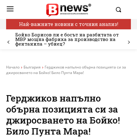
Най-важните новини с точния анализ!
Бойко Борисов ли е босът на разбитата от
МВР мощна фабрика за производство на
фентанила – убиец?
Начало
България
Герджиков напълно обърна позицията си за
джиросването на Бойко! Било Пунта Мара!
Герджиков напълно
обърна позицията си за
джиросването на Бойко!
Било Пунта Мара!