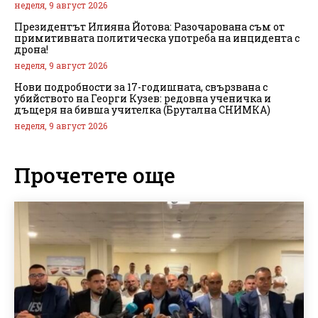
неделя, 9 август 2026
Президентът Илияна Йотова: Разочарована съм от
примитивната политическа употреба на инцидента с
дрона!
неделя, 9 август 2026
Нови подробности за 17-годишната, свързвана с
убийството на Георги Кузев: редовна ученичка и
дъщеря на бивша учителка (Брутална СНИМКА)
неделя, 9 август 2026
Прочетете още