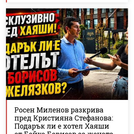
Росен Миленов разкрива
пред Кристияна Стефанова:
Подарък ли е хотел Хаяши
от Бойко Борисов за жената