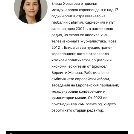
Елица Христова е признат
международен кореспондент с над 17
години опит в отразяването на
глобални събития. Кариерният ѝ път
започва през 2007 г. в национално
радио, но скоро се насочва към
телевизионната журналистика. През
2012 г. Елица става чуждестранен
кореспондент, като е отразявала
ключови политически, социални и
икономически теми от Брюксел,
Берлин и Женева. Работила е по
събития като европейски избори,
заседания на Европейския парламент,
международни конференции и
хуманитарни мисии. От 2023 се
присъединява към bnews.bg, където
работи като старши редактор.