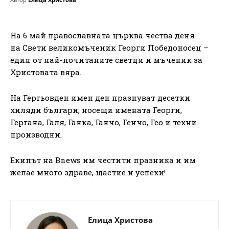
На 6 май православната църква чества деня
на Свети великомъченик Георги Победоносец –
един от най-почитаните светци и мъченик за
Христовата вяра.
На Гергьовден имен ден празнуват десетки
хиляди българи, носещи имената Георги,
Гергана, Галя, Ганка, Ганчо, Генчо, Гео и техни
производни.
Екипът на Bnews им честити празника и им
желае много здраве, щастие и успехи!
Елица Христова