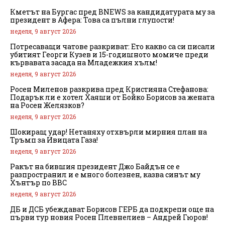
Кметът на Бургас пред BNEWS за кандидатурата му за
президент в Афера: Това са пълни глупости!
неделя, 9 август 2026
Потресаващи чатове разкриват: Ето какво са си писали
убитият Георги Кузев и 15-годишното момиче преди
кървавата засада на Младежкия хълм!
неделя, 9 август 2026
Росен Миленов разкрива пред Кристияна Стефанова:
Подарък ли е хотел Хаяши от Бойко Борисов за жената
на Росен Желязков?
неделя, 9 август 2026
Шокиращ удар! Нетаняху отхвърли мирния план на
Тръмп за Ивицата Газа!
неделя, 9 август 2026
Ракът на бившия президент Джо Байдън се е
разпространил и е много болезнен, казва синът му
Хънтър по BBC
неделя, 9 август 2026
ДБ и ДСБ убеждават Борисов ГЕРБ да подкрепи още на
първи тур новия Росен Плевнелиев – Андрей Гюров!