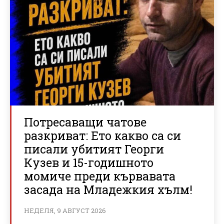
Потресаващи чатове
разкриват: Ето какво са си
писали убитият Георги
Кузев и 15-годишното
момиче преди кървавата
засада на Младежкия хълм!
НЕДЕЛЯ, 9 АВГУСТ 2026