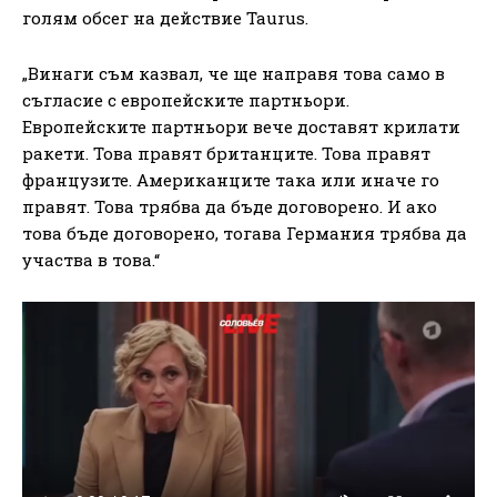
голям обсег на действие Taurus.
„Винаги съм казвал, че ще направя това само в
съгласие с европейските партньори.
Европейските партньори вече доставят крилати
ракети. Това правят британците. Това правят
французите. Американците така или иначе го
правят. Това трябва да бъде договорено. И ако
това бъде договорено, тогава Германия трябва да
участва в това.“