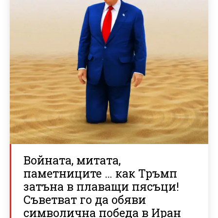
Войната, митата,
паметниците … как Тръмп
затъна в плаващи пясъци!
Съветват го да обяви
символична победа в Иран