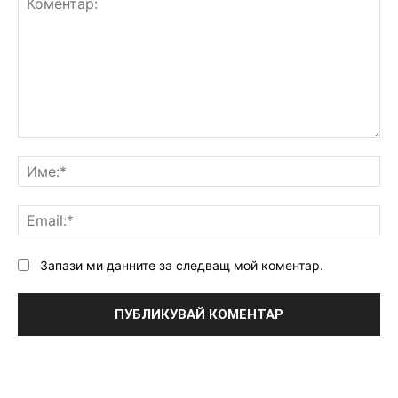
Коментар:
Им
Ema
Запази ми данните за следващ мой коментар.