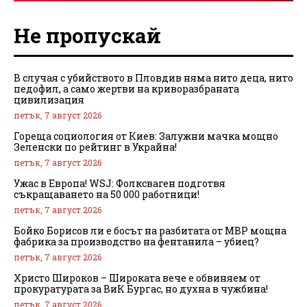
Не пропускай
В случая с убийството в Пловдив няма нито деца, нито
педофил, а само жертви на криворазбраната
цивилизация
петък, 7 август 2026
Гореща социология от Киев: Залужни мачка мощно
Зеленски по рейтинг в Украйна!
петък, 7 август 2026
Ужас в Европа! WSJ: Фолксваген подготвя
съкращаването на 50 000 работници!
петък, 7 август 2026
Бойко Борисов ли е босът на разбитата от МВР мощна
фабрика за производство на фентанила – убиец?
петък, 7 август 2026
Христо Широков – Широката вече е обвиняем от
прокуратурата за ВиК Бургас, но духна в чужбина!
петък, 7 август 2026