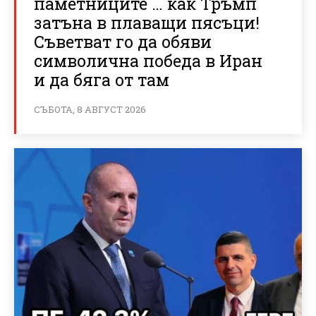
паметниците … как Тръмп
затъна в плаващи пясъци!
Съветват го да обяви
символична победа в Иран
и да бяга от там
СЪБОТА, 8 АВГУСТ 2026