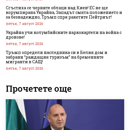
Сгъстиха се черните облаци над Киев! ЕС не ще
корумпирана Украйна, Западът смята положението и
за безнадеждно, Тръмп спря ракетите Пейтриът!
петък, 7 август 2026
Украйна учи колумбийските наркокартели на война с
дронове!
петък, 7 август 2026
Тръмп определи наследника си в Белия дом и
забрани “раждащия туризъм” на бременните
мигранти в САЩ!
петък, 7 август 2026
Прочетете още