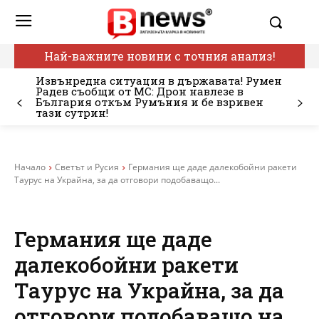
Най-важните новини с точния анализ!
Извънредна ситуация в държавата! Румен
Радев съобщи от МС: Дрон навлезе в
България откъм Румъния и бе взривен
тази сутрин!
Начало
Светът и Русия
Германия ще даде далекобойни ракети
Таурус на Украйна, за да отговори подобаващо...
Германия ще даде
далекобойни ракети
Таурус на Украйна, за да
отговори подобаващо на