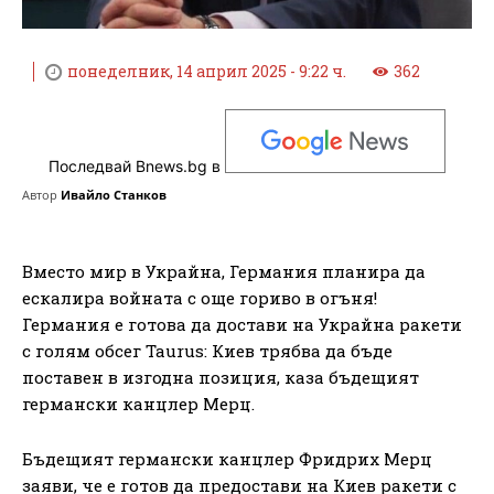
понеделник, 14 април 2025 - 9:22 ч.
362
Последвай Bnews.bg в
Автор
Ивайло Станков
Вместо мир в Украйна, Германия планира да
ескалира войната с още гориво в огъня!
Германия е готова да достави на Украйна ракети
с голям обсег Taurus: Киев трябва да бъде
поставен в изгодна позиция, каза бъдещият
германски канцлер Мерц.
Бъдещият германски канцлер Фридрих Мерц
заяви, че е готов да предостави на Киев ракети с