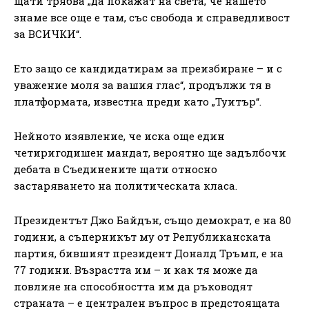
щати трябва „да покажат на света, че нашето
знаме все още е там, със свобода и справедливост
за ВСИЧКИ“.
Ето защо се кандидатирам за преизбиране – и с
уважение моля за вашия глас“, продължи тя в
платформата, известна преди като „Туитър“.
Нейното изявление, че иска още един
четиригодишен мандат, вероятно ще задълбочи
дебата в Съединените щати относно
застаряването на политическата класа.
Президентът Джо Байдън, също демократ, е на 80
години, а съперникът му от Републиканската
партия, бившият президент Доналд Тръмп, е на
77 години. Възрастта им – и как тя може да
повлияе на способността им да ръководят
страната – е централен въпрос в предстоящата