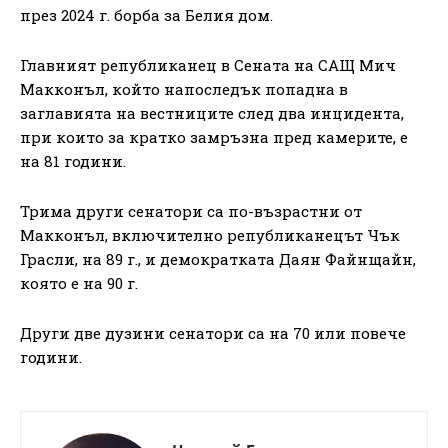
през 2024 г. борба за Белия дом.
Главният републиканец в Сената на САЩ Мич
Макконъл, който напоследък попадна в
заглавията на вестниците след два инцидента,
при които за кратко замръзна пред камерите, е
на 81 години.
Трима други сенатори са по-възрастни от
Макконъл, включително републиканецът Чък
Грасли, на 89 г., и демократката Даян Файнщайн,
която е на 90 г.
Други две дузини сенатори са на 70 или повече
години.