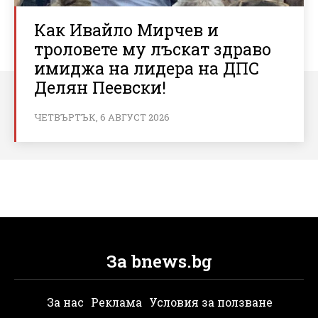
Как Ивайло Мирчев и
троловете му лъскат здраво
имиджа на лидера на ДПС
Делян Пеевски!
ЧЕТВЪРТЪК, 6 АВГУСТ 2026
За bnews.bg
За нас
Реклама
Условия за ползване