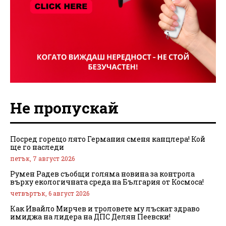
Не пропускай
Посред горещо лято Германия сменя канцлера! Кой
ще го наследи
петък, 7 август 2026
Румен Радев съобщи голяма новина за контрола
върху екологичната среда на България от Космоса!
четвъртък, 6 август 2026
Как Ивайло Мирчев и троловете му лъскат здраво
имиджа на лидера на ДПС Делян Пеевски!