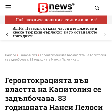
Най-важните новини с точния анализ!
BLIFE: Пеевски отказа частните джетове и
хвана Тюркиш еърлайнс като останалите
граждани
Начало
Trump News
Геронтокрацията във властта на Капитолия
се задълбочава. 83 годишната Нанси Пелоси се...
Геронтокрацията във
властта на Капитолия се
задълбочава. 83
годишната Нанси Пелоси