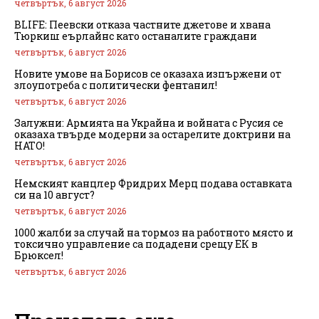
четвъртък, 6 август 2026
BLIFE: Пеевски отказа частните джетове и хвана
Тюркиш еърлайнс като останалите граждани
четвъртък, 6 август 2026
Новите умове на Борисов се оказаха изпържени от
злоупотреба с политически фентанил!
четвъртък, 6 август 2026
Залужни: Армията на Украйна и войната с Русия се
оказаха твърде модерни за остарелите доктрини на
НАТО!
четвъртък, 6 август 2026
Немският канцлер Фридрих Мерц подава оставката
си на 10 август?
четвъртък, 6 август 2026
1000 жалби за случай на тормоз на работното място и
токсично управление са подадени срещу ЕК в
Брюксел!
четвъртък, 6 август 2026