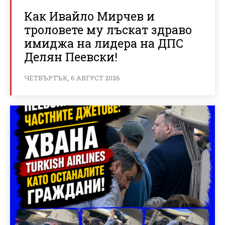
Как Ивайло Мирчев и
троловете му лъскат здраво
имиджа на лидера на ДПС
Делян Пеевски!
ЧЕТВЪРТЪК, 6 АВГУСТ 2026