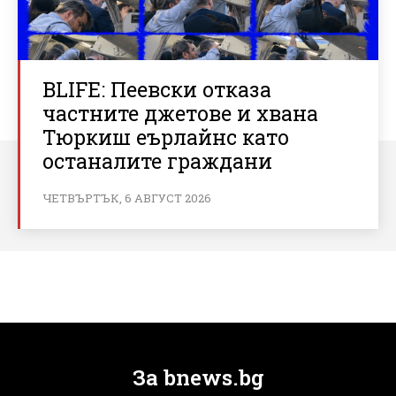
BLIFE: Пеевски отказа
частните джетове и хвана
Тюркиш еърлайнс като
останалите граждани
ЧЕТВЪРТЪК, 6 АВГУСТ 2026
За bnews.bg