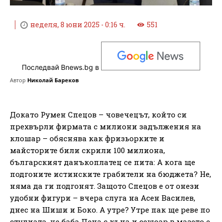
неделя, 8 юни 2025 - 0:16 ч.
551
Последвай Bnews.bg в
Автор
Николай Бареков
Докато Румен Спецов – човечецът, който си
прехвърли фирмата с милиони задължения на
клошар – обяснява как фризьорките и
майсторите били скрили 100 милиона,
българският данъкоплатец се пита: А кога ще
подгоните истинските грабители на бюджета? Не,
няма да ги подгонят. Защото Спецов е от онези
удобни фигури – вчера слуга на Асен Василев,
днес на Шиши и Боко. А утре? Утре пак ще реве по
студиата, че баба Пена с къна и сешоар в мазето е