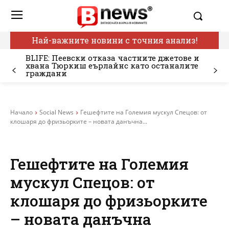
Най-важните новини с точния анализ!
BLIFE: Пеевски отказа частните джетове и
хвана Тюркиш еърлайнс като останалите
граждани
Начало
Social News
Гешефтите на Големия мускул Спецов: от
клошаря до фризьорките – новата данъчна...
Гешефтите на Големия
мускул Спецов: от
клошаря до фризьорките
– новата данъчна