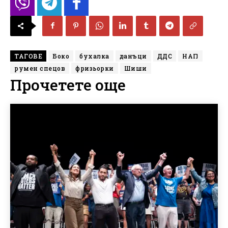
ТАГОВЕ
Боко
бухалка
данъци
ДДС
НАП
румен спецов
фризьорки
Шиши
Прочетете още