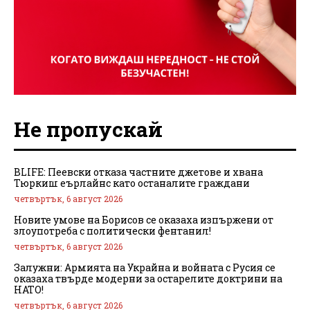
Не пропускай
BLIFE: Пеевски отказа частните джетове и хвана
Тюркиш еърлайнс като останалите граждани
четвъртък, 6 август 2026
Новите умове на Борисов се оказаха изпържени от
злоупотреба с политически фентанил!
четвъртък, 6 август 2026
Залужни: Армията на Украйна и войната с Русия се
оказаха твърде модерни за остарелите доктрини на
НАТО!
четвъртък, 6 август 2026