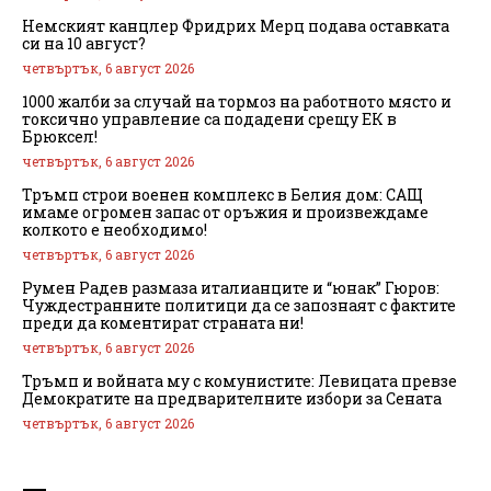
Немският канцлер Фридрих Мерц подава оставката
си на 10 август?
четвъртък, 6 август 2026
1000 жалби за случай на тормоз на работното място и
токсично управление са подадени срещу ЕК в
Брюксел!
четвъртък, 6 август 2026
Тръмп строи военен комплекс в Белия дом: САЩ
имаме огромен запас от оръжия и произвеждаме
колкото е необходимо!
четвъртък, 6 август 2026
Румен Радев размаза италианците и “юнак” Гюров:
Чуждестранните политици да се запознаят с фактите
преди да коментират страната ни!
четвъртък, 6 август 2026
Тръмп и войната му с комунистите: Левицата превзе
Демократите на предварителните избори за Сената
четвъртък, 6 август 2026