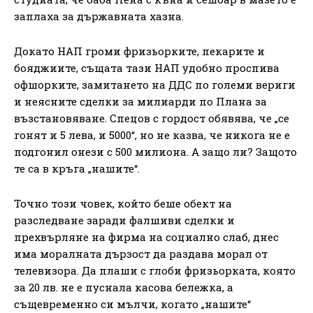
заплаха за държавната хазна.
Докато НАП громи фризьорките, пекарите и
бояджиите, същата тази НАП удобно проспива
офшорките, замитането на ДДС по големи вериги
и неясните сделки за милиарди по Плана за
възстановяване. Спецов с гордост обявява, че „се
гонят и 5 лева, и 5000“, но не казва, че никога не е
подгонил онези с 500 милиона. А защо ли? Защото
те са в кръга „нашите“.
Точно този човек, който беше обект на
разследване заради фалшиви сделки и
прехвърляне на фирма на социално слаб, днес
има моралната дързост да раздава морал от
телевизора. Да плаши с глоби фризьорката, която
за 20 лв. не е пуснала касова бележка, а
същевременно си мълчи, когато „нашите“