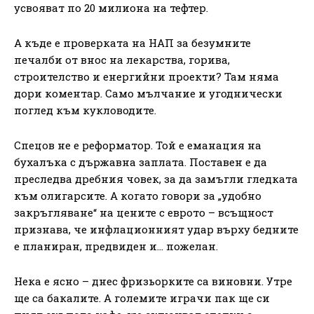
усвояват по 20 милиона на тефтер.
А къде е проверката на НАП за безумните
печалби от внос на лекарства, горива,
строителство и енергийни проекти? Там няма
дори коментар. Само мълчание и угоднически
поглед към кукловодите.
Спецов не е реформатор. Той е еманация на
бухалъка с държавна заплата. Поставен е да
преследва дребния човек, за да замъгли гледката
към олигарсите. А когато говори за „удобно
закръгляване“ на цените с еврото – всъщност
признава, че инфлационният удар върху бедните
е планиран, предвиден и… пожелан.
Нека е ясно – днес фризьорките са виновни. Утре
ще са бакалите. А големите играчи пак ще си