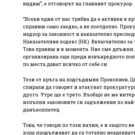
видим”, е отговорът на главният прокурор.
“Всеки един от нас трябва да е активен в к
справим само заедно, а не поотделно. Прок
надзор за законност и наказателно пресле
Наказателния кодекс (НК). Включително за 
Това правим и в момента. Ние сме длъжни д
организирана още преди извънредното поло
по места дават всичко от себе си.
Тези от кръга на подсъдимия Прокопиев, Ц
спирали да говорят и атакуват прокуратур
друго. Утре ще е трето. Въобще не ме инте
изпълни законовите си задължения по най-
данъкоплатец.
Това, че говоря по този начин, е и защото 
хора продължават да са тотално неадекватн