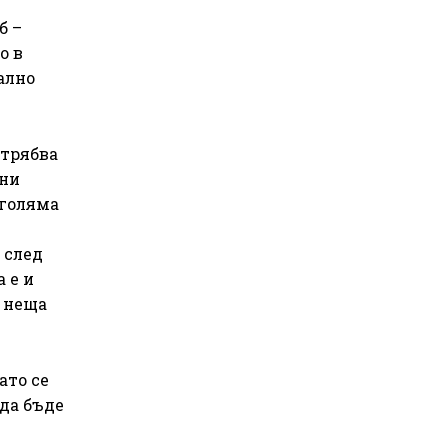
б –
о в
ално
 трябва
лни
 голяма
 след
 е и
е неща
ато се
 да бъде