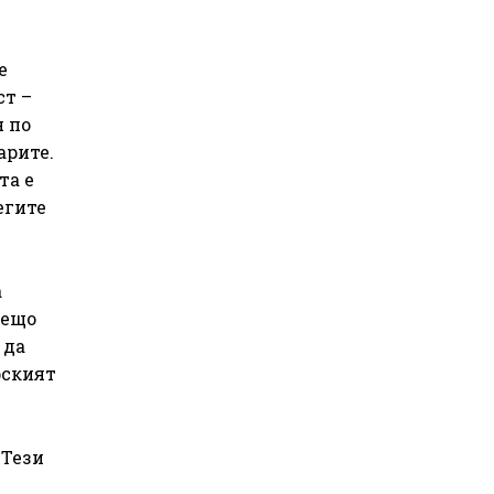
е
ст –
я по
арите.
та е
егите
а
нещо
 да
рският
 Тези