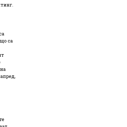
йтинг.
са
що са
ят
е
 на
напред,
те
ват