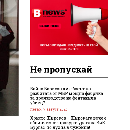
Не пропускай
Бойко Борисов ли е босът на
разбитата от МВР мощна фабрика
за производство на фентанила –
убиец?
петък, 7 август 2026
Христо Широков – Широката вече е
обвиняем от прокуратурата за ВиК
Бургас, но духна в чужбина!