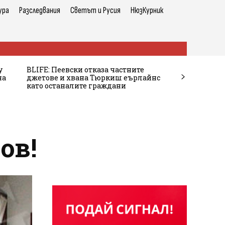
ура
Разследвания
Светът и Русия
НюзКурник
у
BLIFE: Пеевски отказа частните
на
джетове и хвана Тюркиш еърлайнс
като останалите граждани
ов!