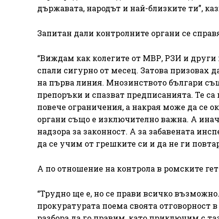
държавата, народът и най-близките ти”, ка
Запитан дали контролните органи се справя
“Виждам как колегите от МВР, РЗИ и други 
спали сигурно от месец. Затова призовах д
на първа линия. Мнозинството българи съ
препоръки и спазват предписанията. Те са
повече ограничения, а накрая може да се о
органи също е изключително важна. А ина
надзора за законност. А за забавената инс
да се учим от грешките си и да не ги повта
А по отношение на контрола в ромските гета
“Трудно ще е, но се прави всичко възможн
прокуратурата поема своята отговорност в
разбора да го правим, като приключим с та