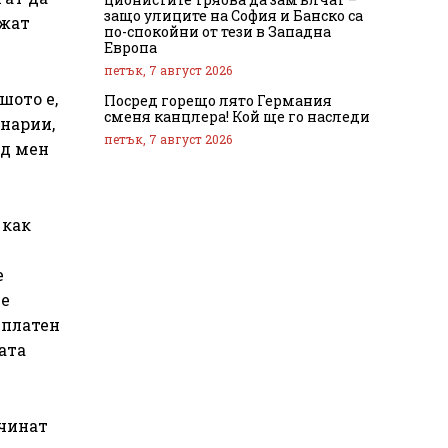
защо улиците на София и Банско са
ржат
по-спокойни от тези в Западна
Европа
петък, 7 август 2026
шото е,
Посред горещо лято Германия
сменя канцлера! Кой ще го наследи
енарии,
петък, 7 август 2026
ед мен
 как
е
се
 платен
ата
очинат