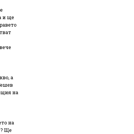
се
а и ще
дравето
стват
 вече
во, а
Гешев
ощия на
ето на
и? Ще