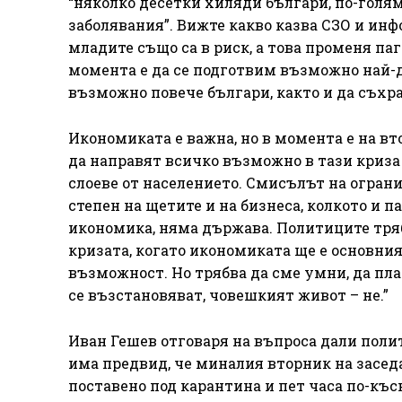
“няколко десетки хиляди българи, по-голям
заболявания”. Вижте какво казва СЗО и ин
младите също са в риск, а това променя па
момента е да се подготвим възможно най-д
възможно повече българи, както и да съхр
Икономиката е важна, но в момента е на вт
да направят всичко възможно в тази криза
слоеве от населението. Смисълът на огра
степен на щетите и на бизнеса, колкото и п
икономика, няма държава. Политиците трябв
кризата, когато икономиката ще е основния
възможност. Но трябва да сме умни, да пл
се възстановяват, човешкият живот – не.”
Иван Гешев отговаря на въпроса дали полит
има предвид, че миналия вторник на засед
поставено под карантина и пет часа по-късн