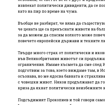
извлекат политически дивиденти, да се по
като на пир по време на чума.
Въобще не разбират, че няма да съществува
че цената ще са прекъснати животи на бълг
за да можем да спасим колкото може повече
повечето европейски държави и техните л
Твърде много страх от политически и ико
във Великобритания животът си продължава
ограничения. Имаме късмета да сме след Ит
подготвим за това, което виждаме там, в Ис
осъзнава, но ме ядосва бавната и страхлив
с човешки живот. Някои продължават да го
криза да яхнат политически неизбежните 
Подсъдимият Прокопиев и той говори само