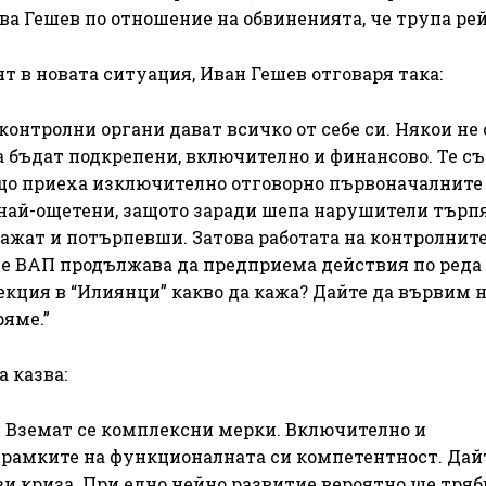
зва Гешев по отношение на обвиненията, че трупа ре
т в новата ситуация, Иван Гешев отговаря така:
контролни органи дават всичко от себе си. Някои не 
а бъдат подкрепени, включително и финансово. Те съ
що приеха изключително отговорно първоначалните
 най-ощетени, защото заради шепа нарушители търп
кажат и потърпевши. Затова работата на контролнит
че ВАП продължава да предприема действия по реда
пекция в “Илиянци” какво да кажа? Дайте да вървим 
ряме.”
 казва:
о. Вземат се комплексни мерки. Включително и
 рамките на функционалната си компетентност. Дай
зи криза. При едно нейно развитие вероятно ще тряб