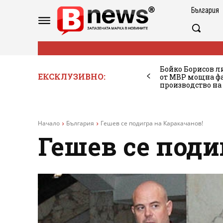
България
Бойко Борисов ли
ЕКСКЛУЗИВНО:
от МВР мощна фа
производство на
Начало
България
Гешев се подигра на Каракачанов!
Гешев се поди