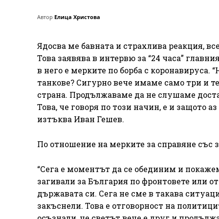
Автор
Елица Христова
Ядосва ме бавната и страхлива реакция, вс
Това заявява в интервю за “24 часа” главн
в него е мерките по борба с коронавируса. 
танкове? Сигурно вече имаме само три и те 
страна. Продължаваме да не слушаме доста
Това, че говоря по този начин, е и защото а
изтъква Иван Гешев.
По отношение на мерките за справяне със з
“Сега е моментът да се обединим и покажем
загивали за България по фронтовете или от
държавата си. Сега не сме в такава ситуаци
закъснели. Това е отговорност на политицит
осъзнали, че светът вече е друг и продължа