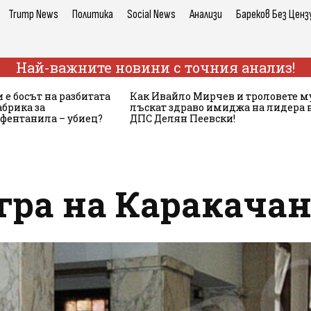
Trump News
Политика
Social News
Анализи
Бареков Без Ценз
Най-важните новини с точния анализ!
 е босът на разбитата
Как Ивайло Мирчев и троловете м
брика за
лъскат здраво имиджа на лидера 
 фентанила – убиец?
ДПС Делян Пеевски!
гра на Каракачан