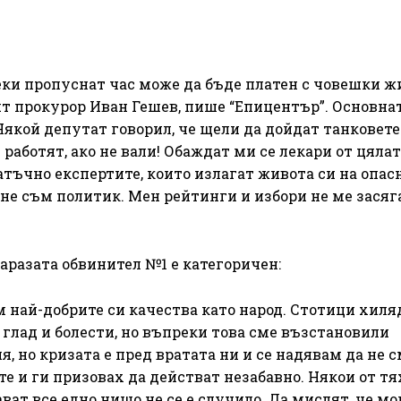
еки пропуснат час може да бъде платен с човешки ж
ият прокурор Иван Гешев, пише “Епицентър”. Основна
“Някой депутат говорил, че щели да дойдат танковете
работят, ако не вали! Обаждат ми се лекари от цяла
тъчно експертите, които излагат живота си на опасн
з не съм политик. Мен рейтинги и избори не ме засяга
аразата обвинител №1 е категоричен:
 най-добрите си качества като народ. Стотици хиля
 глад и болести, но въпреки това сме възстановили
я, но кризата е пред вратата ни и се надявам да не 
е и ги призовах да действат незабавно. Някои от тя
ват все едно нищо не се е случило. Да мислят, че мо