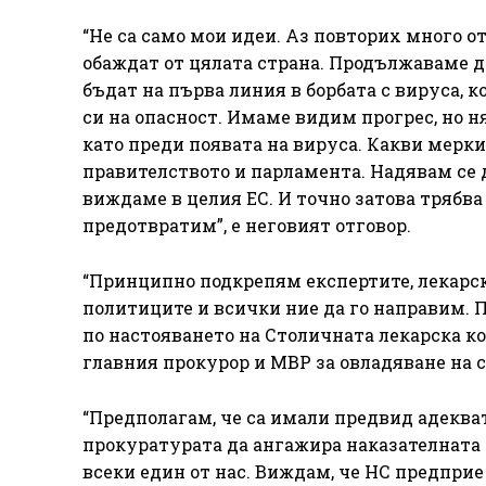
“Не са само мои идеи. Аз повторих много от
обаждат от цялата страна. Продължаваме да
бъдат на първа линия в борбата с вируса, 
си на опасност. Имаме видим прогрес, но 
като преди появата на вируса. Какви мерки
правителството и парламента. Надявам се 
виждаме в целия ЕС. И точно затова трябва 
предотвратим”, е неговият отговор.
“Принципно подкрепям експертите, лекарскот
политиците и всички ние да го направим. 
по настояването на Столичната лекарска к
главния прокурор и МВР за овладяване на 
“Предполагам, че са имали предвид адеква
прокуратурата да ангажира наказателната о
всеки един от нас. Виждам, че НС предприе