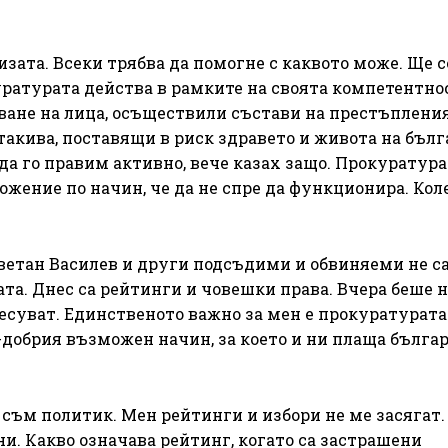
ризата. Всеки трябва да помогне с каквото може. Ще с
уратурата действа в рамките на своята компетентно
дване на лица, осъществили състави на престъплени
такива, поставящи в риск здравето и живота на бълг
а го правим активно, вече казах защо. Прокуратура
жение по начин, че да не спре да функционира. Кол
ветан Василев и други подсъдими и обвиняеми не с
ата. Днес са рейтинги и човешки права. Вчера беше 
ресуват. Единственото важно за мен е прокуратурата
добрия възможен начин, за което и ни плаща бълга
не съм политик. Мен рейтинги и избори не ме засягат.
и. Какво означава рейтинг, когато са застрашени