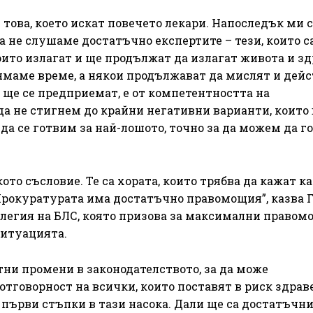
 това, което искат повечето лекари. Напоследък ми 
 не слушаме достатъчно експертите – тези, които с
които излагат и ще продължат да излагат живота и з
нямаме време, а някои продължават да мислят и дей
 ще се предприемат, е от компетентността на
да не стигнем до крайни негативни варианти, които
да се готвим за най-лошото, точно за да можем да го
о съсловие. Те са хората, които трябва да кажат как
Прокуратурата има достатъчно правомощия”, казва 
олегия на БЛС, която призова за максимални правом
ситуацията.
тни промени в законодателството, за да може
тговорност на всички, които поставят в риск здрав
 първи стъпки в тази насока. Дали ще са достатъчн