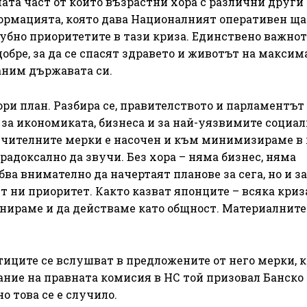
ата част от които възрастни хора с различни други
формацията, която дава Националният оперативен ща
губно приоритетите в тази криза. Единствено важнот
обре, за да се спасят здравето и животът на максим
аним държавата си.
ори план. Разбира се, правителството и парламентът
 за икономиката, бизнеса и за най-уязвимите социа
ничителните мерки е насочен и към минимизираме в
арадоксално да звучи. Без хора – няма бизнес, няма
а внимателно да начертаят планове за сега, но и за
т ни приоритет. Както казват японците – всяка криза
анираме и да действаме като общност. Материалнит
иците се вслушват в предложените от него мерки, к
ание на правната комисия в НС той призовал Банско
о това се е случило.