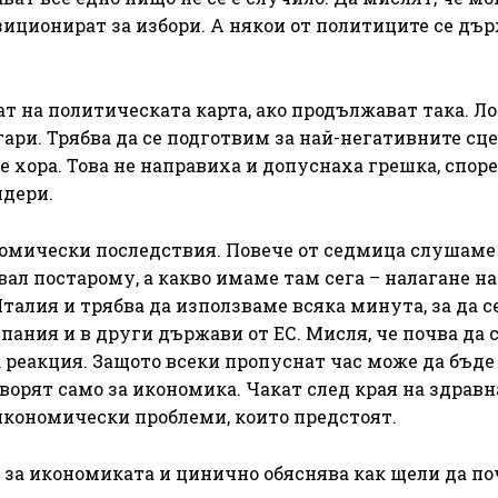
зиционират за избори. А някои от политиците се дъ
т на политическата карта, ако продължават така. Ло
ари. Трябва да се подготвим за най-негативните сц
 хора. Това не направиха и допуснаха грешка, спор
идери.
номически последствия. Повече от седмица слушаме
л постарому, а какво имаме там сега – налагане на
алия и трябва да използваме всяка минута, за да с
пания и в други държави от ЕС. Мисля, че почва да 
а реакция. Защото всеки пропуснат час може да бъде
ворят само за икономика. Чакат след края на здравн
икономически проблеми, които предстоят.
 за икономиката и цинично обяснява как щели да п