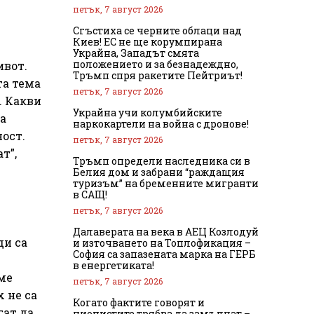
петък, 7 август 2026
Сгъстиха се черните облаци над
Киев! ЕС не ще корумпирана
Украйна, Западът смята
положението и за безнадеждно,
ивот.
Тръмп спря ракетите Пейтриът!
та тема
петък, 7 август 2026
. Какви
Украйна учи колумбийските
та
наркокартели на война с дронове!
ост.
петък, 7 август 2026
т”,
Тръмп определи наследника си в
Белия дом и забрани “раждащия
туризъм” на бременните мигранти
в САЩ!
петък, 7 август 2026
Далаверата на века в АЕЦ Козлодуй
ди са
и източването на Топлофикация –
София са запазената марка на ГЕРБ
в енергетиката!
сме
петък, 7 август 2026
х не са
Когато фактите говорят и
гат да
ционистите трябва да замълчат –