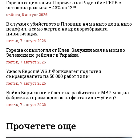
Гореща социология: Партията на Радев бие ГЕРБ с
четворна разлика – 43% на 12 !!!
събота, 8 август 2026
В случая с убийството в Пловдив няма нито деца, нито
педофил, а само жертви на криворазбраната
цивилизация
петък, 7 август 2026
Гореща социология от Киев: Залужни мачка мощно
Зеленски по рейтинг в Украйна!
петък, 7 август 2026
Ужас в Европа! WSJ: Фолксваген подготвя
съкращаването на 50 000 работници!
петък, 7 август 2026
Бойко Борисов ли е босът на разбитата от МВР мощна
фабрика за производство на фентанила – убиец?
петък, 7 август 2026
Прочетете още