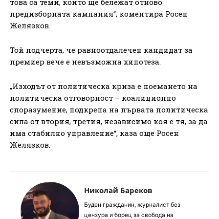
това са теми, които ще бележат отново
предизборната кампания“, коментира Росен
Желязков.
Той подчерта, че равноотдалечен кандидат за
премиер вече е невъзможна хипотеза.
„Изходът от политическа криза е поемането на
политическа отговорност – коалиционно
споразумение, подкрепа на първата политическа
сила от втория, третия, независимо коя е тя, за да
има стабилно управление“, каза още Росен
Желязков.
Николай Бареков
Буден гражданин, журналист без
цензура и борец за свобода на