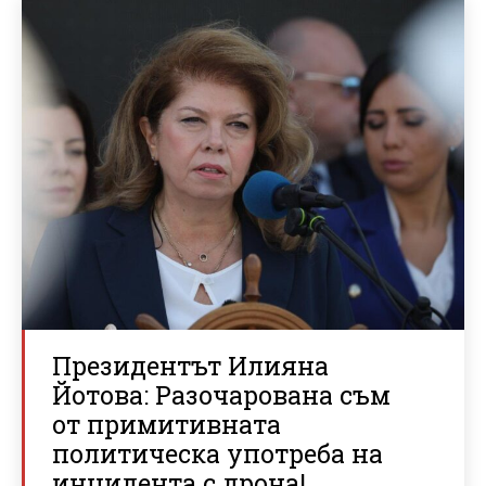
Президентът Илияна
Йотова: Разочарована съм
от примитивната
политическа употреба на
инцидента с дрона!