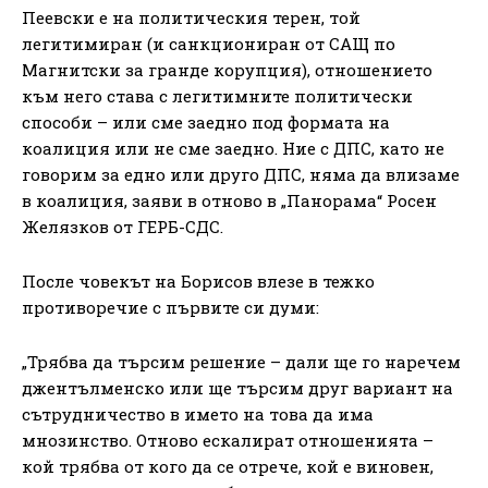
Пеевски е на политическия терен, той
легитимиран (и санкциониран от САЩ по
Магнитски за гранде корупция), отношението
към него става с легитимните политически
способи – или сме заедно под формата на
коалиция или не сме заедно. Ние с ДПС, като не
говорим за едно или друго ДПС, няма да влизаме
в коалиция, заяви в отново в „Панорама“ Росен
Желязков от ГЕРБ-СДС.
После човекът на Борисов влезе в тежко
противоречие с първите си думи:
„Трябва да търсим решение – дали ще го наречем
джентълменско или ще търсим друг вариант на
сътрудничество в името на това да има
мнозинство. Отново ескалират отношенията –
кой трябва от кого да се отрече, кой е виновен,