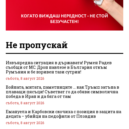
Не пропускай
Извънредна ситуация в държавата! Румен Радев
съобщи от МС: Дрон навлезе в България откъм
Румъния и бе взривен тази сутрин!
събота, 8 август 2026
Войната, митата, паметниците … как Тръмп затъна в
плаващи пясъци! Съветват го да обяви символична
победа в Иран и да бяга от там
събота, 8 август 2026
Емануела и Карбовски скочиха с позиция в защита на
децата – убийци на педофили от Пловдив
събота, 8 август 2026