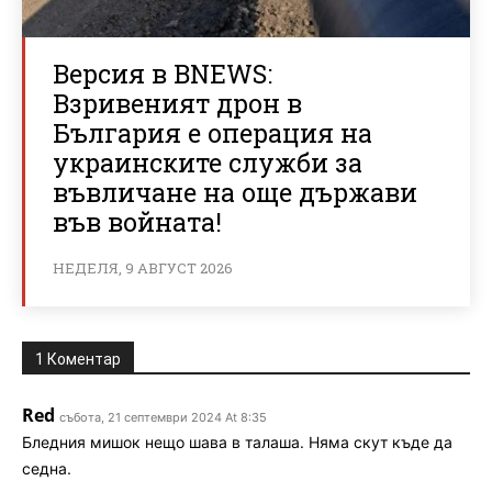
Версия в BNEWS:
Взривеният дрон в
България е операция на
украинските служби за
въвличане на още държави
във войната!
НЕДЕЛЯ, 9 АВГУСТ 2026
1 Коментар
Red
събота, 21 септември 2024 At 8:35
Бледния мишок нещо шава в талаша. Няма скут къде да
седна.