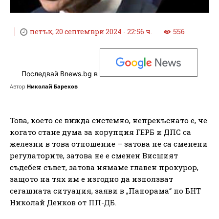
петък, 20 септември 2024 - 22:56 ч.
556
Последвай Bnews.bg в
Автор
Николай Бареков
Това, което се вижда системно, непрекъснато е, че
когато стане дума за корупция ГЕРБ и ДПС са
железни в това отношение – затова не са сменени
регулаторите, затова не е сменен Висшият
съдебен съвет, затова нямаме главен прокурор,
защото на тях им е изгодно да използват
сегашната ситуация, заяви в „Панорама“ по БНТ
Николай Денков от ПП-ДБ.