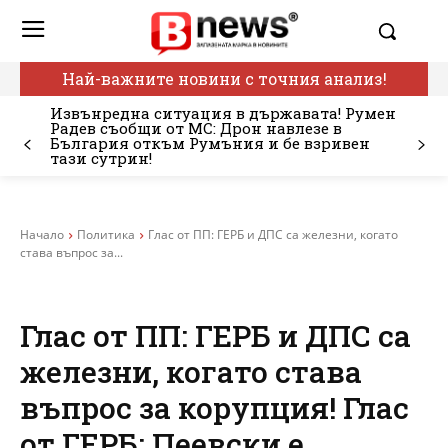
Най-важните новини с точния анализ!
Извънредна ситуация в държавата! Румен
Радев съобщи от МС: Дрон навлезе в
България откъм Румъния и бе взривен
тази сутрин!
Начало
Политика
Глас от ПП: ГЕРБ и ДПС са железни, когато
става въпрос за...
Глас от ПП: ГЕРБ и ДПС са
железни, когато става
въпрос за корупция! Глас
от ГЕРБ: Пеевски е