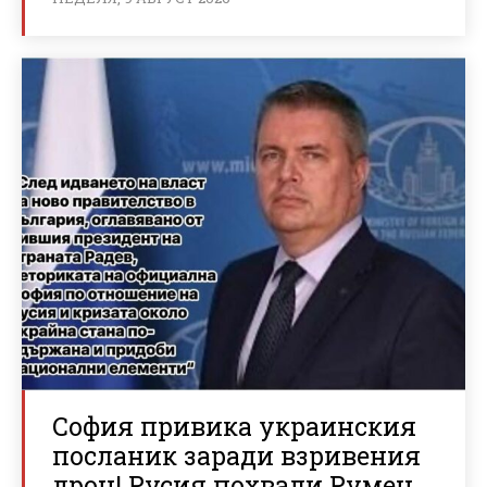
София привика украинския
посланик заради взривения
дрон! Русия похвали Румен