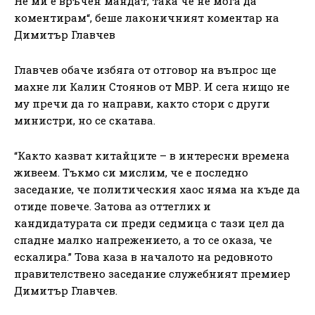
Не ми е връчен мандат, така че не мога да
коментирам“, беше лаконичният коментар на
Димитър Главчев
Главчев обаче избяга от отговор на въпрос ще
махне ли Калин Стоянов от МВР. И сега нищо не
му пречи да го направи, както стори с други
министри, но се скатава.
“Както казват китайците – в интересни времена
живеем. Тъкмо си мислим, че е последно
заседание, че политическия хаос няма на къде да
отиде повече. Затова аз оттеглих и
кандидатурата си преди седмица с тази цел да
спадне малко напрежението, а то се оказа, че
ескалира.” Това каза в началото на редовното
правителствено заседание служебният премиер
Димитър Главчев.