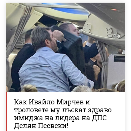
Как Ивайло Мирчев и
троловете му лъскат здраво
имиджа на лидера на ДПС
Делян Пеевски!