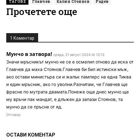
ТАГОВЕ
Главчев
Калин Стоянов
Радев
Прочетете още
1 Коментар
Мунчо в затвора!
сряда, 21 август 2024 At 13:13
Значи мръсникът мунчо не се е осмелил отново да иска от
Главчев да маха Стоянов.Главчев би бил истински мъж,
ако остави министъра си и жалък памперс на една Тиква
и един мръсник, ако го уволни.Разчитам, че Главчев ще
фрасне по мутрата двамата.Понеже още днес мунчо ще
му връчи пак мандат, е длъжен да запази Стоянов, та
мунчо да се пръсне от яд.
Отговор
ОСТАВИ КОМЕНТАР