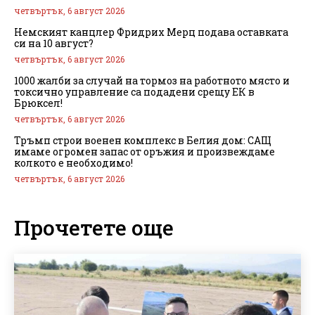
четвъртък, 6 август 2026
Немският канцлер Фридрих Мерц подава оставката
си на 10 август?
четвъртък, 6 август 2026
1000 жалби за случай на тормоз на работното място и
токсично управление са подадени срещу ЕК в
Брюксел!
четвъртък, 6 август 2026
Тръмп строи военен комплекс в Белия дом: САЩ
имаме огромен запас от оръжия и произвеждаме
колкото е необходимо!
четвъртък, 6 август 2026
Прочетете още