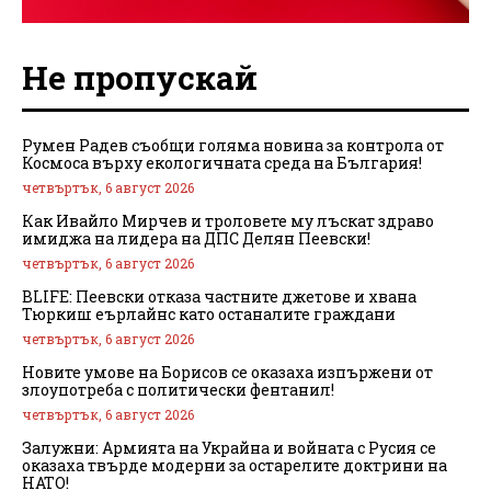
Не пропускай
Румен Радев съобщи голяма новина за контрола от
Космоса върху екологичната среда на България!
четвъртък, 6 август 2026
Как Ивайло Мирчев и троловете му лъскат здраво
имиджа на лидера на ДПС Делян Пеевски!
четвъртък, 6 август 2026
BLIFE: Пеевски отказа частните джетове и хвана
Тюркиш еърлайнс като останалите граждани
четвъртък, 6 август 2026
Новите умове на Борисов се оказаха изпържени от
злоупотреба с политически фентанил!
четвъртък, 6 август 2026
Залужни: Армията на Украйна и войната с Русия се
оказаха твърде модерни за остарелите доктрини на
НАТО!