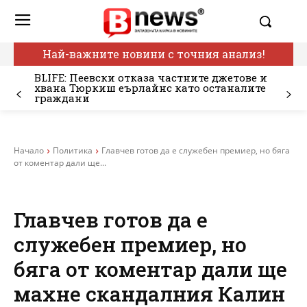
Най-важните новини с точния анализ!
BLIFE: Пеевски отказа частните джетове и
хвана Тюркиш еърлайнс като останалите
граждани
Начало
Политика
Главчев готов да е служебен премиер, но бяга
от коментар дали ще...
Главчев готов да е
служебен премиер, но
бяга от коментар дали ще
махне скандалния Калин