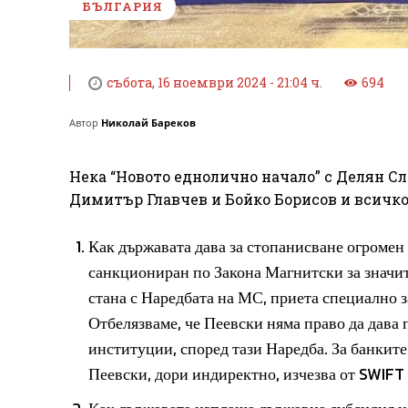
БЪЛГАРИЯ
събота, 16 ноември 2024 - 21:04 ч.
694
Автор
Николай Бареков
Нека “Новото еднолично начало” с Делян Сл
Димитър Главчев и Бойко Борисов и всичко 
Как държавата дава за стопанисване огромен
санкциониран по Закона Магнитски за значит
стана с Наредбата на МС, приета специално з
Отбелязваме, че Пеевски няма право да дава
институции, според тази Наредба. За банките
Пеевски, дори индиректно, изчезва от SWIFT 