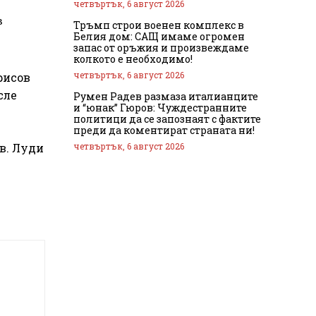
четвъртък, 6 август 2026
в
Тръмп строи военен комплекс в
Белия дом: САЩ имаме огромен
запас от оръжия и произвеждаме
колкото е необходимо!
четвъртък, 6 август 2026
рисов
сле
Румен Радев размаза италианците
и “юнак” Гюров: Чуждестранните
политици да се запознаят с фактите
преди да коментират страната ни!
четвъртък, 6 август 2026
в. Луди