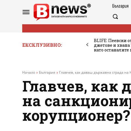
България
BLIFE: Пеевски о
ЕКСКЛУЗИВНО:
джетове и хван
като останалите
Начало
България
Главчев, как даваш държавна сграда на
Главчев, как
на санкциони
корупционер?