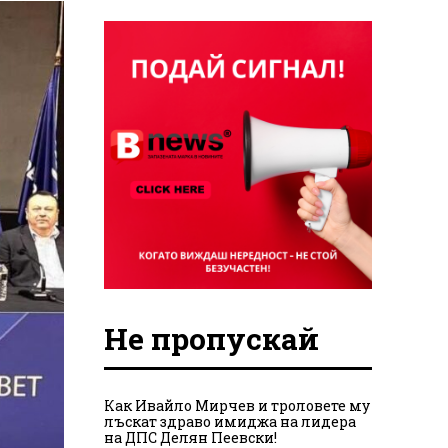
Не пропускай
Как Ивайло Мирчев и троловете му
лъскат здраво имиджа на лидера
на ДПС Делян Пеевски!