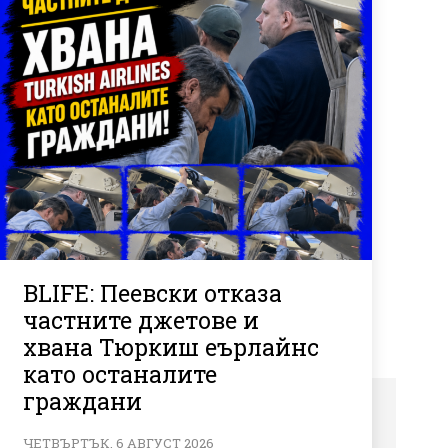
BLIFE: Пеевски отказа
частните джетове и
хвана Тюркиш еърлайнс
като останалите
граждани
ЧЕТВЪРТЪК, 6 АВГУСТ 2026