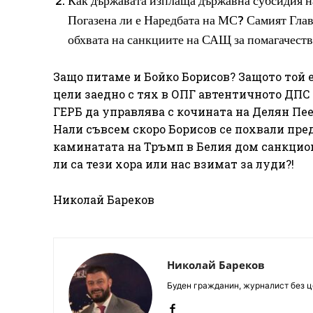
Как държавата изплаща държавна субсидия н
Погазена ли е Наредбата на МС? Самият Глав
обхвата на санкциите на САЩ за помагачеств
Защо питаме и Бойко Борисов? Защото той 
цели заедно с тях в ОПГ автентичното ДПС
ГЕРБ да управлява с кочината на Делян Пе
Нали съвсем скоро Борисов се похвали пред
каминатата на Тръмп в Белия дом санкцио
ли са тези хора или нас взимат за луди?!
Николай Бареков
Николай Бареков
Буден гражданин, журналист без це