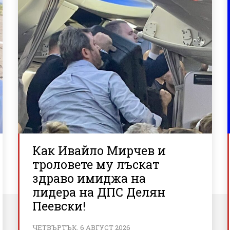
Как Ивайло Мирчев и
троловете му лъскат
здраво имиджа на
лидера на ДПС Делян
Пеевски!
ЧЕТВЪРТЪК, 6 АВГУСТ 2026