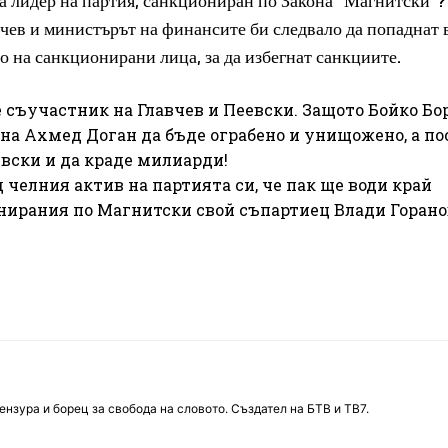
а лидер на партия, санкциониран по Закона “Магнитски”?
чев и министърът на финансите би следвало да попаднат 
о на санкционирани лица, за да избегнат санкциите.
е съучастник на Главчев и Пеевски. Защото Бойко Бо
 на Ахмед Доган да бъде ограбено и унищожено, а по
евски и да краде милиарди!
 челния актив на партията си, че пак ще води край
нирания по Магнитски свой съпартиец Влади Горано
нзура и борец за свобода на словото. Създател на БТВ и ТВ7.