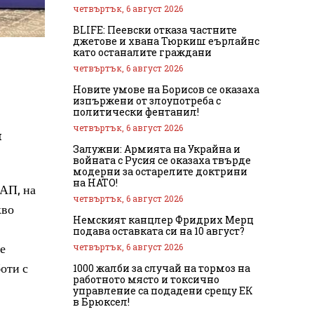
четвъртък, 6 август 2026
BLIFE: Пеевски отказа частните
джетове и хвана Тюркиш еърлайнс
като останалите граждани
четвъртък, 6 август 2026
Новите умове на Борисов се оказаха
изпържени от злоупотреба с
политически фентанил!
четвъртък, 6 август 2026
м
Залужни: Армията на Украйна и
войната с Русия се оказаха твърде
модерни за остарелите доктрини
на НАТО!
НАП, на
четвъртък, 6 август 2026
кво
Немският канцлер Фридрих Мерц
подава оставката си на 10 август?
е
четвъртък, 6 август 2026
оти с
1000 жалби за случай на тормоз на
работното място и токсично
управление са подадени срещу ЕК
в Брюксел!