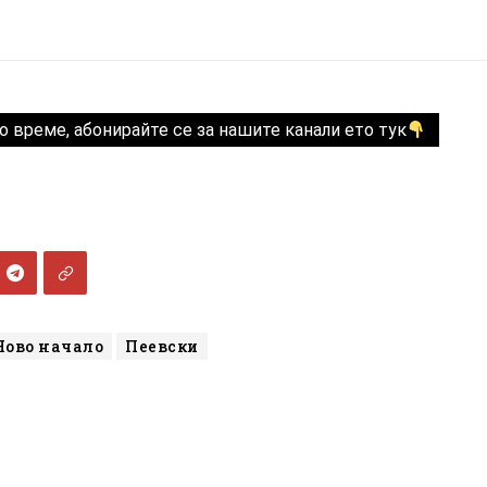
о време, абонирайте се за нашите канали ето тук
Ново начало
Пеевски