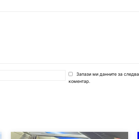
Email:*
Запази ми данните за следв
коментар.