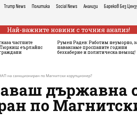
Trump News
Политика
Social News
Анализи
Бареков Без Ценз
Най-важните новини с точния анализ!
тказа частните
Румен Радев: Работим неуморно, з
а Тюркиш еърлайнс
наваксаме проспаните години
 граждани
безхаберие и политическа немощ!
 НАП на санкциониран по Магнитски корупционер?
 даваш държавна 
ран по Магнитск