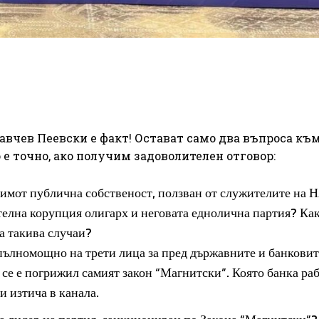
авчев Пеевски е факт! Остават само два въпроса къ
е точно, ако получим задоволителен отговор:
 имот публична собственост, ползван от служителите на 
елна корупция олигарх и неговата еднолична партия? Ка
а такива случаи?
 пълномощно на трети лица за пред държавните и банковит
 се е погрижил самият закон “Магнитски”. Която банка раб
и изтича в канала.