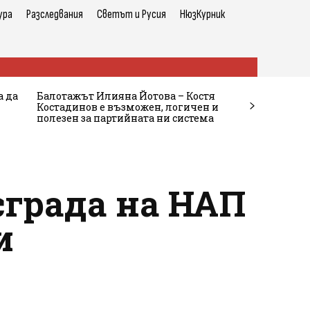
ура
Разследвания
Светът и Русия
НюзКурник
а да
Балотажът Илияна Йотова – Костя
Костадинов е възможен, логичен и
полезен за партийната ни система
сграда на НАП
и