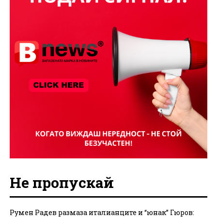
Не пропускай
Румен Радев размаза италианците и “юнак” Гюров: