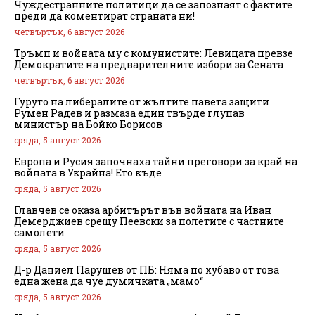
Чуждестранните политици да се запознаят с фактите
преди да коментират страната ни!
четвъртък, 6 август 2026
Тръмп и войната му с комунистите: Левицата превзе
Демократите на предварителните избори за Сената
четвъртък, 6 август 2026
Гуруто на либералите от жълтите павета защити
Румен Радев и размаза един твърде глупав
министър на Бойко Борисов
сряда, 5 август 2026
Европа и Русия започнаха тайни преговори за край на
войната в Украйна! Ето къде
сряда, 5 август 2026
Главчев се оказа арбитърът във войната на Иван
Демерджиев срещу Пеевски за полетите с частните
самолети
сряда, 5 август 2026
Д-р Даниел Парушев от ПБ: Няма по хубаво от това
една жена да чуе думичката „мамо“
сряда, 5 август 2026