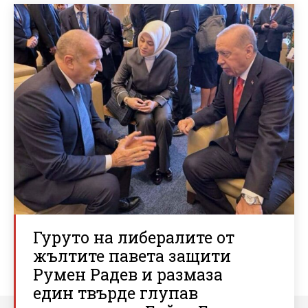
Гуруто на либералите от
жълтите павета защити
Румен Радев и размаза
един твърде глупав