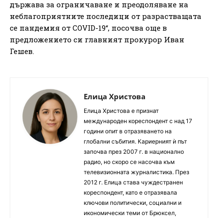
държава за ограничаване и преодоляване на
неблагоприятните последици от разрастващата
се пандемия от COVID-19“, посочва още в
предложението си главният прокурор Иван
Гешев.
Елица Христова
Елица Христова е признат
международен кореспондент с над 17
години опит в отразяването на
глобални събития. Кариерният ѝ път
започва през 2007 г. в национално
радио, но скоро се насочва към
телевизионната журналистика. През
2012 г. Елица става чуждестранен
кореспондент, като е отразявала
ключови политически, социални и
икономически теми от Брюксел,