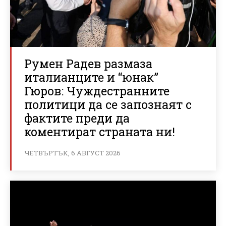
Румен Радев размаза
италианците и “юнак”
Гюров: Чуждестранните
политици да се запознаят с
фактите преди да
коментират страната ни!
ЧЕТВЪРТЪК, 6 АВГУСТ 2026