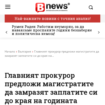
Най-важните новини с точния анализ!
Румен Радев: Работим неуморно, за да
наваксаме проспаните години безхаберие
и политическа немощ!
Начало
България
Главният прокурор предложи магистратите да
замразят заплатите си до края на...
Главният прокурор
предложи магистратите
да замразят заплатите си
до края на годината