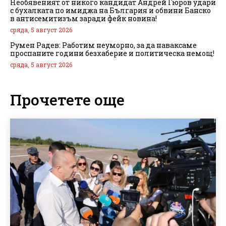
Необявеният от никого кандидат Андрей Гюров удари
с бухалката по имиджа на България и обвини Банско
в антисемитизъм заради фейк новина!
сряда, 5 август 2026
Румен Радев: Работим неуморно, за да наваксаме
проспаните години безхаберие и политическа немощ!
сряда, 5 август 2026
Прочетете още