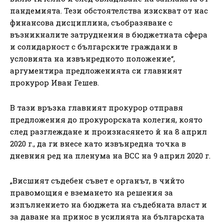
пандемията. Тези обстоятелства изискват от нас
финансова дисциплина, съобразяване с
възникналите затруднения в бюджетната сфера
и солидарност с българските граждани в
условията на извънредното положение“,
аргументира предложенията си главният
прокурор Иван Гешев.
В тази връзка главният прокурор отправя
предложения до прокурорската колегия, която
след разглеждане и произнасянето й на 8 април
2020 г., да ги внесе като извънредна точка в
дневния ред на пленума на ВСС на 9 април 2020 г.
„Висшият съдебен съвет е органът, в чийто
правомощия е вземането на решения за
изпълнението на бюджета на съдебната власт и
за даване на принос в усилията на българската