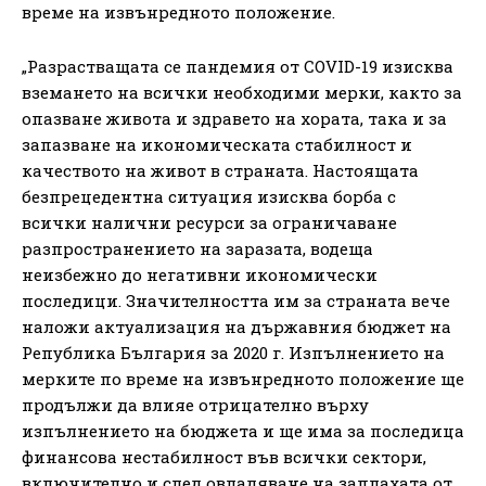
време на извънредното положение.
„Разрастващата се пандемия от COVID-19 изисква
вземането на всички необходими мерки, както за
опазване живота и здравето на хората, така и за
запазване на икономическата стабилност и
качеството на живот в страната. Настоящата
безпрецедентна ситуация изисква борба с
всички налични ресурси за ограничаване
разпространението на заразата, водеща
неизбежно до негативни икономически
последици. Значителността им за страната вече
наложи актуализация на държавния бюджет на
Република България за 2020 г. Изпълнението на
мерките по време на извънредното положение ще
продължи да влияе отрицателно върху
изпълнението на бюджета и ще има за последица
финансова нестабилност във всички сектори,
включително и след овладяване на заплахата от