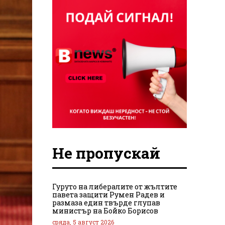
Не пропускай
Гуруто на либералите от жълтите
павета защити Румен Радев и
размаза един твърде глупав
министър на Бойко Борисов
сряда, 5 август 2026