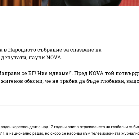
 в Народното събрание за спазване на
 депутати, научи NOVA.
зправи се БГ! Ние идваме!”. Пред NOVA той потвърд
жигенов обясни, че не трябва да бъде глобяван, защ
оден кореспондент с над 17 години опит в отразяването на глобални събит
7 г. в национално радио, но скоро се насочва към телевизионната журналис