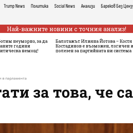
Trump News
Политика
Social News
Анализи
Бареков Без Ценз
Най-важните новини с точния анализ!
ботим неуморно, за да
Балотажът Илияна Йотова – Костя
аните години
Костадинов е възможен, логичен 
литическа немощ!
полезен за партийната ни система
ки в парламента
ти за това, че са