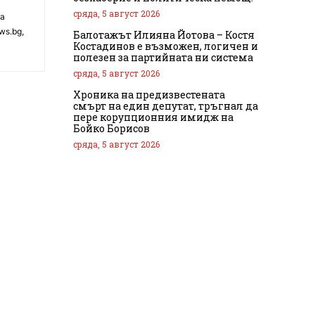
сряда, 5 август 2026
на
ws.bg,
Балотажът Илияна Йотова – Костя
Костадинов е възможен, логичен и
полезен за партийната ни система
сряда, 5 август 2026
Хроника на предизвестената
смърт на един депутат, тръгнал да
пере корупционния имидж на
Бойко Борисов
сряда, 5 август 2026