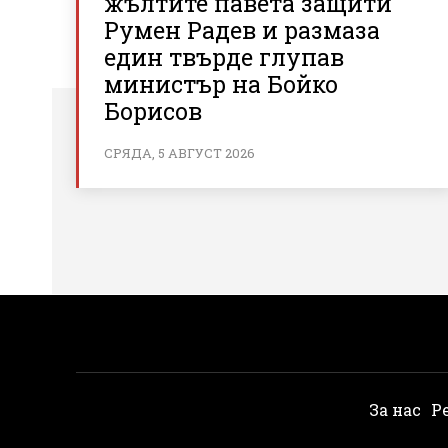
жълтите павета защити
Румен Радев и размаза
един твърде глупав
министър на Бойко
Борисов
СРЯДА, 5 АВГУСТ 2026
За нас
Р