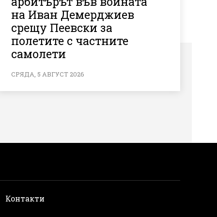
арбитърът във войната
на Иван Демерджиев
срещу Пеевски за
полетите с частните
самолети
СРЯДА, 5 АВГУСТ 2026
и
Контакти