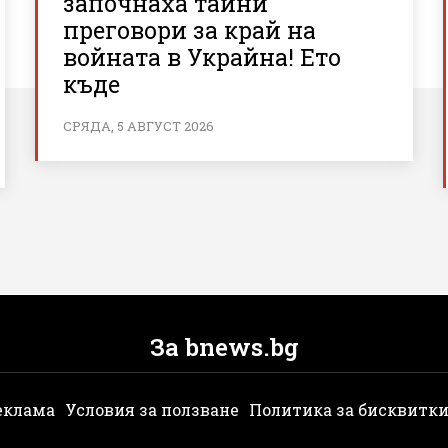
започнаха тайни
преговори за край на
войната в Украйна! Ето
къде
СРЯДА, 5 АВГУСТ 2026
За bnews.bg
еклама
Условия за ползване
Политика за бисквитк