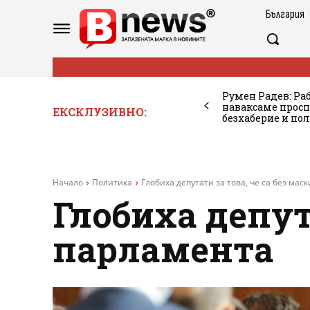
България
Румен Радев: Ра
наваксаме просп
ЕКСКЛУЗИВНО:
безхаберие и по
Начало
Политика
Глобиха депутати за това, че са без мас
Глобиха депута
парламента