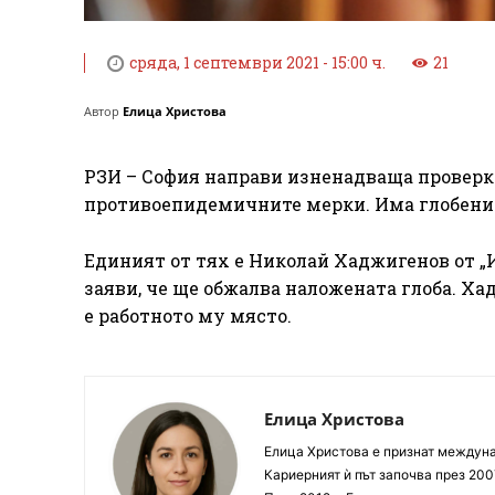
сряда, 1 септември 2021 - 15:00 ч.
21
Автор
Елица Христова
РЗИ – София направи изненадваща проверка
противоепидемичните мерки. Има глобени
Единият от тях е Николай Хаджигенов от „И
заяви, че ще обжалва наложената глоба. Хад
е работното му място.
Елица Христова
Елица Христова е признат междунар
Кариерният ѝ път започва през 200