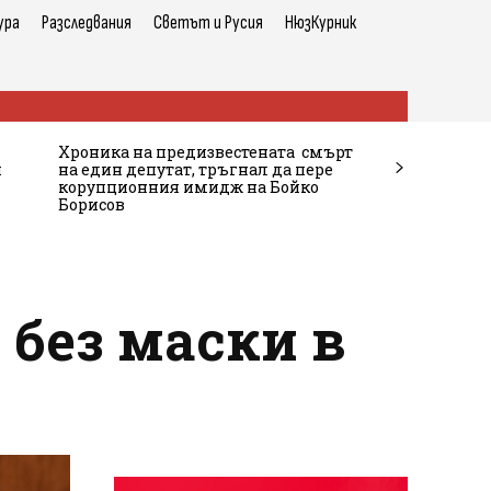
ура
Разследвания
Светът и Русия
НюзКурник
Хроника на предизвестената смърт
и
на един депутат, тръгнал да пере
корупционния имидж на Бойко
Борисов
 без маски в