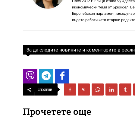
През 2012 г. Елица става чуждестр
икономически теми от Брюксел, Бер
Европейския парламент, междунаро
където работи като старши редакто
За да следите новините и коментарите в реалн
СПОДЕЛИ
Прочетете още