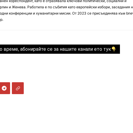
анен кореспондент, като е отразявала ключови политически, социални и
лин и Женева. Работила е по събития като европейски избори, заседания 
дни конференции и хуманитарни мисии. От 2023 се присъединява към bne
р.
о време, абонирайте се за нашите канали ето тук