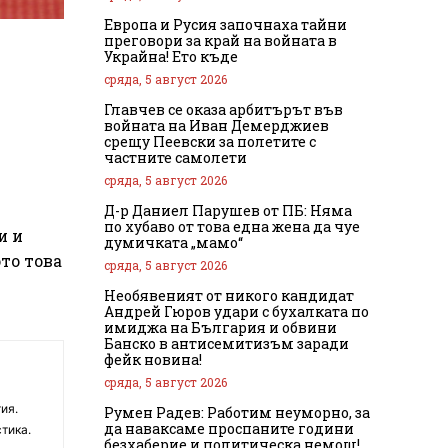
Европа и Русия започнаха тайни
преговори за край на войната в
Украйна! Ето къде
сряда, 5 август 2026
Главчев се оказа арбитърът във
войната на Иван Демерджиев
срещу Пеевски за полетите с
частните самолети
сряда, 5 август 2026
Д-р Даниел Парушев от ПБ: Няма
по хубаво от това една жена да чуе
и и
думичката „мамо“
ото това
сряда, 5 август 2026
Необявеният от никого кандидат
Андрей Гюров удари с бухалката по
имиджа на България и обвини
Банско в антисемитизъм заради
фейк новина!
сряда, 5 август 2026
ия.
Румен Радев: Работим неуморно, за
да наваксаме проспаните години
тика.
безхаберие и политическа немощ!