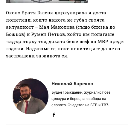
Около Братя Галеви циркулираха и доста
политици, които никога не губят своята
актуалност – Мая Манолова (също близка до
Божков) и Румен Петков, който им полагаше
чадър върху тях, докато беше шеф на МВР преди
години. Надяваме се, поне политиците да не са
застрашени за живота си.
Николай Бареков
Буден гражданин, журналист без
цензура и борец за свобода на
словото. Създател на БТВ и ТВ7.