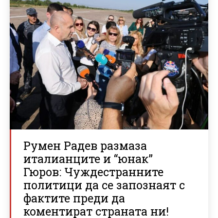
Румен Радев размаза
италианците и “юнак”
Гюров: Чуждестранните
политици да се запознаят с
фактите преди да
коментират страната ни!