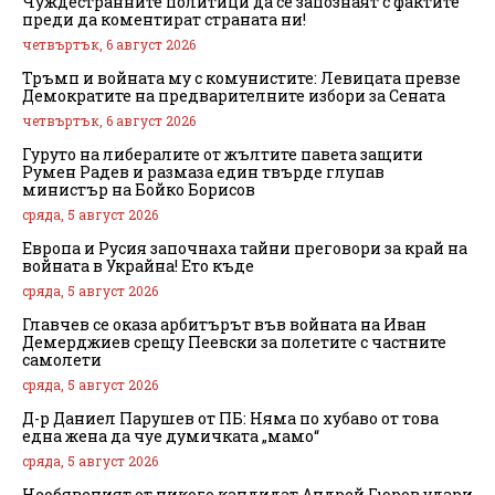
Чуждестранните политици да се запознаят с фактите
преди да коментират страната ни!
четвъртък, 6 август 2026
Тръмп и войната му с комунистите: Левицата превзе
Демократите на предварителните избори за Сената
четвъртък, 6 август 2026
Гуруто на либералите от жълтите павета защити
Румен Радев и размаза един твърде глупав
министър на Бойко Борисов
сряда, 5 август 2026
Европа и Русия започнаха тайни преговори за край на
войната в Украйна! Ето къде
сряда, 5 август 2026
Главчев се оказа арбитърът във войната на Иван
Демерджиев срещу Пеевски за полетите с частните
самолети
сряда, 5 август 2026
Д-р Даниел Парушев от ПБ: Няма по хубаво от това
една жена да чуе думичката „мамо“
сряда, 5 август 2026
Необявеният от никого кандидат Андрей Гюров удари