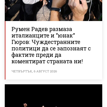
Румен Радев размаза
италианците и “юнак”
Гюров: Чуждестранните
политици да се запознаят с
фактите преди да
коментират страната ни!
ЧЕТВЪРТЪК, 6 АВГУСТ 2026