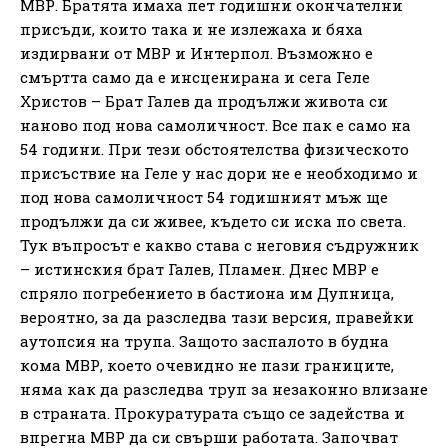
МВР. Братята имаха пет годишни окончателни
присъди, които така и не излежаха и бяха
издирвани от МВР и Интерпол. Възможно е
смъртта само да е инсценирана и сега Геле
Христов – Брат Галев да продължи живота си
наново под нова самоличност. Все пак е само на
54 години. При тези обстоятелства физическото
присъствие на Геле у нас дори не е необходимо и
под нова самоличност 54 годишният мъж ще
продължи да си живее, където си иска по света.
Тук въпросът е какво става с неговия съдружник
– истинския брат Галев, Пламен. Днес МВР е
спряло погребението в бастиона им Дупница,
вероятно, за да разследва тази версия, правейки
аутопсия на трупа. Защото заспалото в будна
кома МВР, което очевидно не пази границите,
няма как да разследва труп за незаконно влизане
в страната. Прокуратурата също се задейства и
впрегна МВР да си свърши работата. Започват