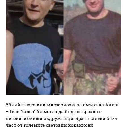
Убиийството или мистериозната смърт на Ангел
– Геле “Галев” би могла да бъде свързана с
неговите бивши съдружници. Братя Галеви бяха
част от големите световни кокаинови