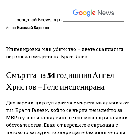
Последвай Bnews.bg в
Автор
Николай Бареков
Инценировка или убийство – двете скандални
версии за смъртта на Брат Галев
Смъртта на 54 годишния Ангел
Христов – Геле инсценирана
Две версии циркулират за смъртта на единия от
т.н. Братя Галеви, който се върна ненадейно за
МВР в у нас и ненадейно се спомина при неясни
обстоятелства. Една от версиите е свръзана с
неговото загадъчно завръщане без знанието на