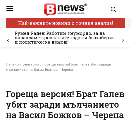
Най-важните новини с точния анализ!
Румен Радев: Работим неуморно, за да
наваксаме проспаните години безхаберие
и политическа немощ!
Начало
България
Гореща версия! Брат Галев убит заради
мълчанието на Васил Божков - Черепа
Гореща версия! Брат Галев
убит заради мълчанието
на Васил Божков – Черепа