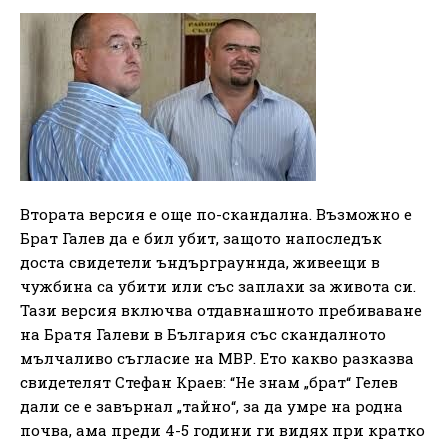
Втората версия е още по-скандална. Възможно е
Брат Галев да е бил убит, защото напоследък
доста свидетели ъндърграуннда, живеещи в
чужбина са убити или със заплахи за живота си.
Тази версия включва отдавнашното пребиваване
на Братя Галеви в България със скандалното
мълчаливо съгласие на МВР. Ето какво разказва
свидетелят Стефан Краев: “Не знам „брат“ Гелев
дали се е завърнал „тайно“, за да умре на родна
почва, ама преди 4-5 години ги видях при кратко