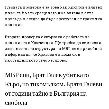
Първата проверка е за това как Христов е влязъл
у нас, тъй като срещу него има влязла в сила
присъда и следва да бъде арестуван от гранична
полиция.
Втората проверка е свързана с работата на
полицията в Кюстендил. Ще трябва да се изясни
защо местната структура на МВР не е придобила
информация, че Христов е в дома си в
кюстендилското село Ресилово.
МВР спи, Брат Галев убит като
Къро, но тихомълком. Братя Галеви
от години тайно в България на
свобода