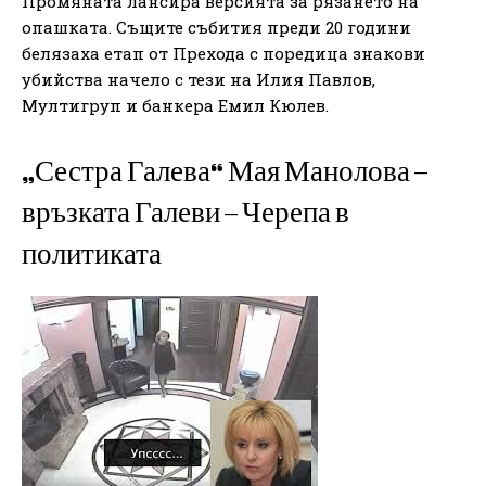
Промяната лансира версията за рязането на
опашката. Същите събития преди 20 години
белязаха етап от Прехода с поредица знакови
убийства начело с тези на Илия Павлов,
Мултигруп и банкера Емил Кюлев.
„Сестра Галева“ Мая Манолова –
връзката Галеви – Черепа в
политиката