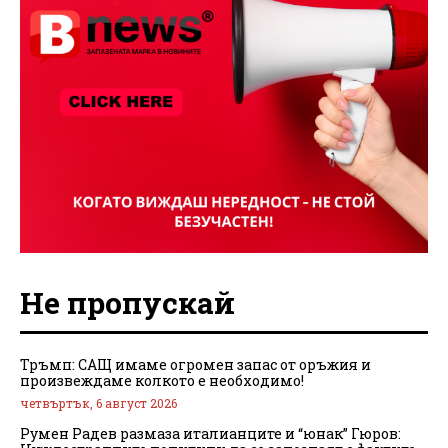
Не пропускай
Тръмп: САЩ имаме огромен запас от оръжия и
произвеждаме колкото е необходимо!
четвъртък, 6 август 2026
Румен Радев размаза италианците и “юнак” Гюров: