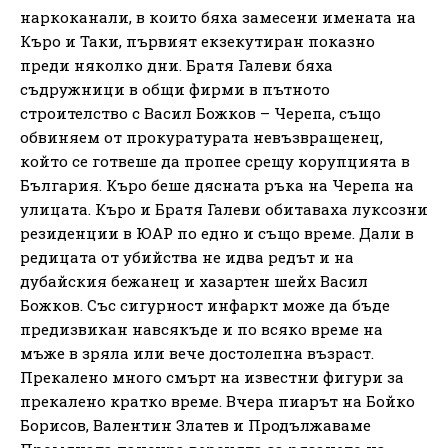
наркоканали, в които бяха замесени имената на
Къро и Таки, първият екзекутиран показно
преди няколко дни. Братя Галеви бяха
съдружници в общи фирми в пътното
строителство с Васил Божков – Черепа, също
обвиняем от прокуратурата невъзвращенец,
който се готвеше да пропее срещу корупцията в
България. Къро беше дясната ръка на Черепа на
улицата. Къро и Братя Галеви обитаваха луксозни
резиденции в ЮАР по едно и също време. Дали в
редицата от убийства не идва редът и на
дубайския бежанец и хазартен шейх Васил
Божков. Със сигурност инфаркт може да бъде
предизвикан навсякъде и по всяко време на
мъже в зряла или вече достолепна възраст.
Прекалено много смърт на известни фигури за
прекалено кратко време. Вчера пиарът на Бойко
Борисов, Валентин Златев и Продължаваме