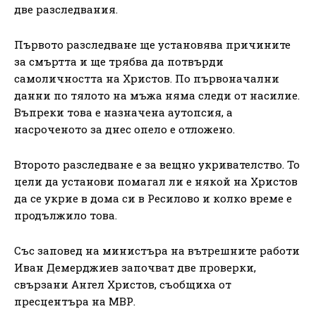
две разследвания.
Първото разследване ще установява причините
за смъртта и ще трябва да потвърди
самоличността на Христов. По първоначални
данни по тялото на мъжа няма следи от насилие.
Въпреки това е назначена аутопсия, а
насроченото за днес опело е отложено.
Второто разследване е за вещно укривателство. То
цели да установи помагал ли е някой на Христов
да се укрие в дома си в Ресилово и колко време е
продължило това.
Със заповед на министъра на вътрешните работи
Иван Демерджиев започват две проверки,
свързани Ангел Христов, съобщиха от
пресцентъра на МВР.