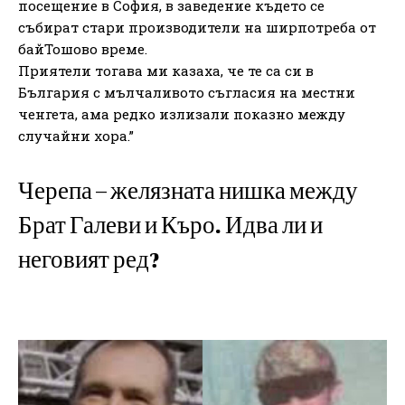
посещение в София, в заведение където се
събират стари производители на ширпотреба от
байТошово време.
Приятели тогава ми казаха, че те са си в
България с мълчаливото съгласия на местни
ченгета, ама редко излизали показно между
случайни хора.”
Черепа – желязната нишка между
Брат Галеви и Къро. Идва ли и
неговият ред?