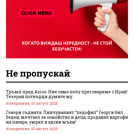
Не пропускай
Тръмп пред Axios: Ние само полу преговаряме с Иран!
Техеран потвърди думите му
понеделник, 10 август 2026
Говори съдията: Линчуваният “педофил” Георги бил
беден, мечтаел за семейство и деца, продавал картофи
на пазара, умрял в адски мъки!
понеделник, 10 август 2026