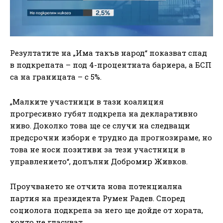
Резултатите на „Има такъв народ“ показват спад
в подкрепата – под 4-процентната бариера, а БСП
са на границата – с 5%.
„Малките участници в тази коалиция
прогресивно губят подкрепа на декларативно
ниво. Доколко това ще се случи на следващи
предсрочни избори е трудно да прогнозираме, но
това не носи позитиви за тези участници в
управлението“, допълни Добромир Живков.
Проучването не отчита нова потенциална
партия на президента Румен Радев. Според
социолога подкрепа за него ще дойде от хората,
които не гласуват.