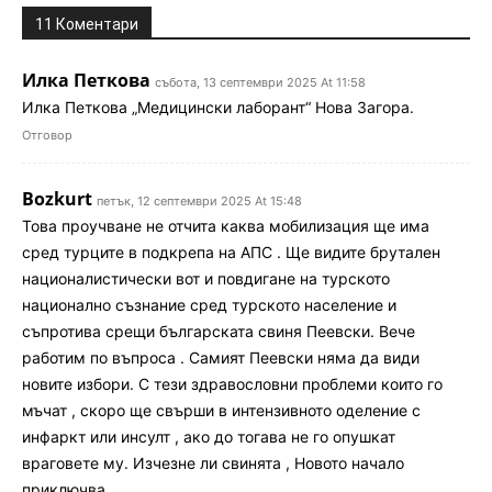
11 Коментари
Илка Петкова
събота, 13 септември 2025 At 11:58
Илка Петкова „Медицински лаборант“ Нова Загора.
Отговор
Bozkurt
петък, 12 септември 2025 At 15:48
Това проучване не отчита каква мобилизация ще има
сред турците в подкрепа на АПС . Ще видите брутален
националистически вот и повдигане на турското
национално съзнание сред турското население и
съпротива срещи българската свиня Пеевски. Вече
работим по въпроса . Самият Пеевски няма да види
новите избори. С тези здравословни проблеми които го
мъчат , скоро ще свърши в интензивното оделение с
инфаркт или инсулт , ако до тогава не го опушкат
враговете му. Изчезне ли свинята , Новото начало
приключва .