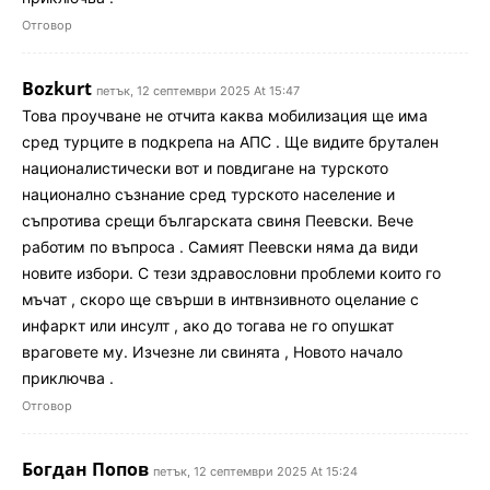
Отговор
Bozkurt
петък, 12 септември 2025 At 15:47
Това проучване не отчита каква мобилизация ще има
сред турците в подкрепа на АПС . Ще видите брутален
националистически вот и повдигане на турското
национално съзнание сред турското население и
съпротива срещи българската свиня Пеевски. Вече
работим по въпроса . Самият Пеевски няма да види
новите избори. С тези здравословни проблеми които го
мъчат , скоро ще свърши в интвнзивното оцелание с
инфаркт или инсулт , ако до тогава не го опушкат
враговете му. Изчезне ли свинята , Новото начало
приключва .
Отговор
Богдан Попов
петък, 12 септември 2025 At 15:24