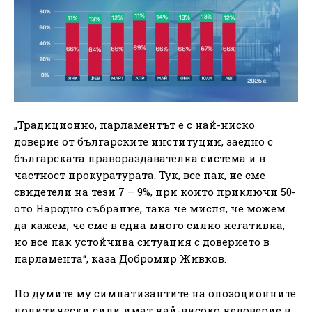
„Традиционно, парламентът е с най-ниско
доверие от българските институции, заедно с
българската правораздавателна система и в
частност прокуратурата. Тук, все пак, не сме
свидетели на тези 7 – 9%, при които приключи 50-
ото Народно събрание, така че мисля, че можем
да кажем, че сме в една много силно негативна,
но все пак устойчива ситуация с доверието в
парламента“, каза Добромир Живков.
По думите му симпатизантите на опозоционните
политически сили имат най-високо недоверие в