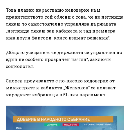
Това плавно нарастващо недоверие към
правителството той обясни с това, че не изглежда
сякаш то самостоятелно управлява държавата –
„изглежда сякаш зад кабинета и зад премиера
има други фактори, които взимат решения“.
„Общото усещане е, че държавата се управлява по
един не особено прозрачен начин“, заключи
социологът.
Според проучването с по-високо недоверие от
министрите и кабинета „Желязков“ се ползват
народните избраници в 51-вия парламент.