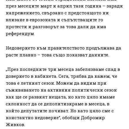
през месеците март и април тази година – заради
напрежението, свързано с предстоящото ни
влизане в еврозоната и съпътстващите го
протести и разговорът за това дали да има
референдум.
Недоверието към правителството продължава да
расте плавно – това също показват данните.
„През последните три месеца забелязваме спад в
доверието в кабинета. Сега, трябва да кажем, че
това е летният сезон. Можем да видим при
съживяването на активния политически сезон
как ще се развият нещата, но като цяло имаме
склонност да се деполитизираме в месеца, в
който депутатите почиват. Но като цяло сме с
константно недоверие“, обобщи Добромир
Живков.