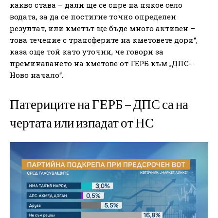
какво става – дали ще се спре на някое село
водата, за да се постигне точно определен
резултат, или кметът ще бъде много активен –
това течение с трансферите на кметовете дори“,
каза още той като уточни, че говори за
преминаването на кметове от ГЕРБ към „ДПС-
Ново начало“.
Патериците на ГЕРБ – ДПС са на
чертата или изпадат от НС