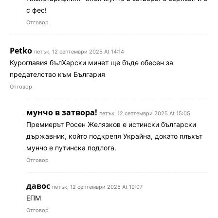
с фес!
Отговор
Petko
петък, 12 септември 2025 At 14:14
Куроглавия бълХарски минет ще бъде обесен за
предателство към България
Отговор
мунчо в затвора!
петък, 12 септември 2025 At 15:05
Премиерът Росен Желязков е истински български
държавник, който подкрепя Украйна, докато плъхът
мунчо е путинска подлога.
Отговор
давос
петък, 12 септември 2025 At 19:07
ЕПМ
Отговор