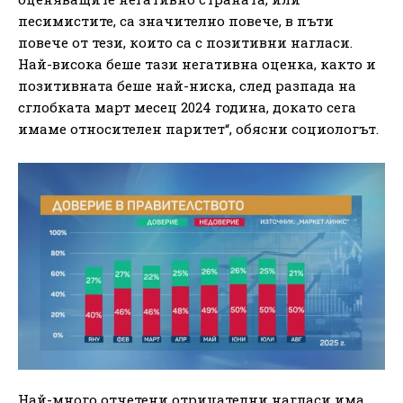
песимистите, са значително повече, в пъти
повече от тези, които са с позитивни нагласи.
Най-висока беше тази негативна оценка, както и
позитивната беше най-ниска, след разпада на
сглобката март месец 2024 година, докато сега
имаме относителен паритет“, обясни социологът.
Най-много отчетени отрицателни нагласи има