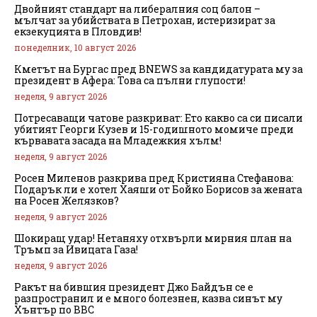
Двойният стандарт на либералния соц балон –
мълчат за убийствата в Петрохан, истеризират за
екзекуцията в Пловдив!
понеделник, 10 август 2026
Кметът на Бургас пред BNEWS за кандидатурата му за
президент в Афера: Това са пълни глупости!
неделя, 9 август 2026
Потресаващи чатове разкриват: Ето какво са си писали
убитият Георги Кузев и 15-годишното момиче преди
кървавата засада на Младежкия хълм!
неделя, 9 август 2026
Росен Миленов разкрива пред Кристияна Стефанова:
Подарък ли е хотел Хаяши от Бойко Борисов за жената
на Росен Желязков?
неделя, 9 август 2026
Шокиращ удар! Нетаняху отхвърли мирния план на
Тръмп за Ивицата Газа!
неделя, 9 август 2026
Ракът на бившия президент Джо Байдън се е
разпространил и е много болезнен, казва синът му
Хънтър по BBC