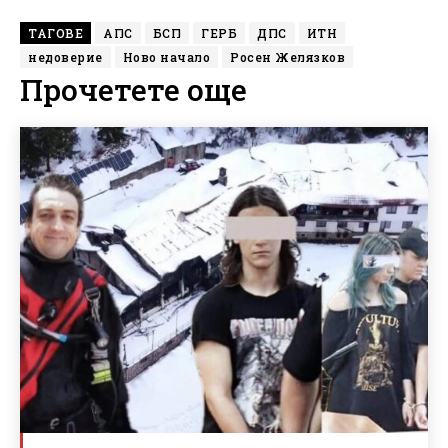
ТАГОВЕ
АПС
БСП
ГЕРБ
ДПС
ИТН
недоверие
Ново начало
Росен Желязков
Прочетете още