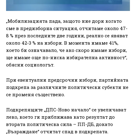
„Мобилизацията пада, защото ние дори когато
сме в предизборна ситуация, отчитаме около 47-
8 % през последните две години, реално се явяват
около 42-3 % на избори. В момента имаме 41%,
което би означавало, че ако скоро имаме избори,
ще имаме още по-ниска избирателна активност“,
обясни социологът.
При евентуални предсрочни избори, партийната
подкрепа за различните политически субекти не
се променя съществено.
Подкрепящите „ДПС-Ново начало“ се увеличават
леко, което ги приближава като резултат до
втората политическа сила – ПП-ДБ, докато
„Възраждане“ отчитат спад в подкрепата.