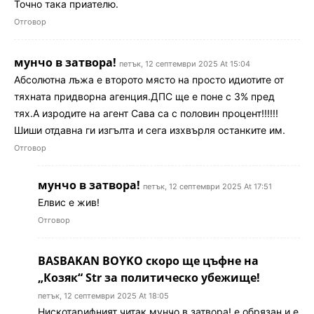
Точно така приателю.
Отговор
мунчо в затвора!
петък, 12 септември 2025 At 15:04
Абсолютна лъжа е второто място на просто идиотите от
тяхната придворна агенция.ДПС ще е поне с 3% пред
тях.А изродите на агент Сава са с половин процент!!!!!!
Шиши отдавна ги изгълта и сега изхвърля останките им.
Отговор
мунчо в затвора!
петък, 12 септември 2025 At 17:51
Елвис е жив!
Отговор
BASBAKAN BOYKO скоро ще цъфнe на
„Козяк“ Str за политическо убежище!
петък, 12 септември 2025 At 18:05
Нискотарифният читак мунчо в затвора! е обрязан и е