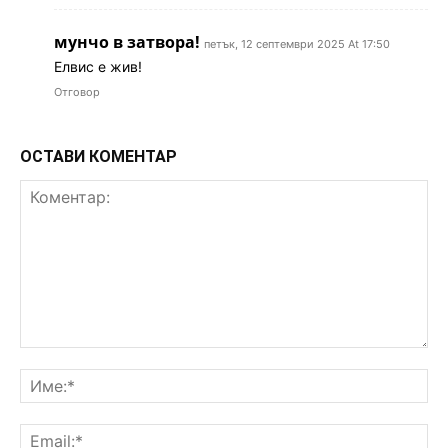
мунчо в затвора!
петък, 12 септември 2025 At 17:50
Елвис е жив!
Отговор
ОСТАВИ КОМЕНТАР
Коментар:
Им
Ema