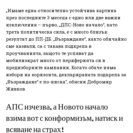
„Имаме една относително устойчива картина
през последните 3 месеца с едно или две важни
изключения – първо, „ДПС-Ново начало“, като
трета политическа сила, е с много близък
резултат до ПП-ДБ. „Възраждане“, както обичайно
сме казвали, са с такава подкрепа в
проучванията, защото те успяват да
мобилизират много от периферията си в
предизборните кампании. Когато обаче няма
избори на хоризонта, декларираната подкрепа за
„Възраждане“ е по-ниска“, обясни Добромир
Живков.
АПС изчезва, а Новото начало
взима вот с конформизъм, натиск и
всяване на страх!