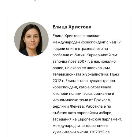
Елица Христова
Елица Христова е признат
международен кореспондент с над 17
години опит в отразяването на
глобални събития. Кариерният ѝ път
започва през 2007 г. в национално
радио, но скоро се насочва към
телевизионната журналистика. През
2012 г. Елица става чуждестранен
кореспондент, като е отразявала
ключови политически, социални и
икономически теми от Брюксел,
Берлин и Женева. Работила е по
събития като европейски избори,
заседания на Европейския парламент,
международни конференции и
хуманитарни мисии. От 2023 се