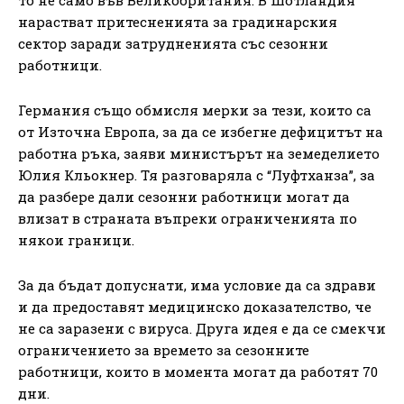
нарастват притесненията за градинарския
сектор заради затрудненията със сезонни
работници.
Германия също обмисля мерки за тези, които са
от Източна Европа, за да се избегне дефицитът на
работна ръка, заяви министърът на земеделието
Юлия Кльокнер. Тя разговаряла с “Луфтханза”, за
да разбере дали сезонни работници могат да
влизат в страната въпреки ограниченията по
някои граници.
За да бъдат допуснати, има условие да са здрави
и да предоставят медицинско доказателство, че
не са заразени с вируса. Друга идея е да се смекчи
ограничението за времето за сезонните
работници, които в момента могат да работят 70
дни.