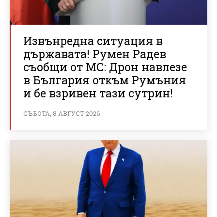
Извънредна ситуация в
държавата! Румен Радев
съобщи от МС: Дрон навлезе
в България откъм Румъния
и бе взривен тази сутрин!
СЪБОТА, 8 АВГУСТ 2026