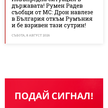
държавата! Румен Радев
съобщи от МС: Дрон навлезе
в България откъм Румъния
и бе взривен тази сутрин!
СЪБОТА, 8 АВГУСТ 2026