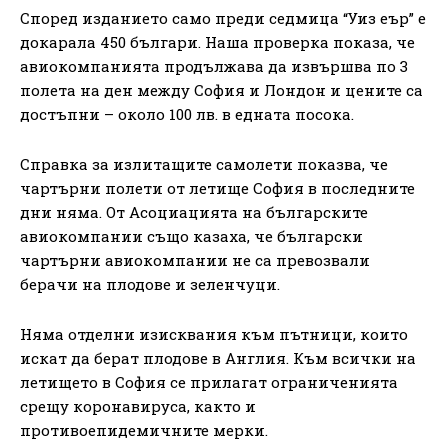
Според изданието само преди седмица “Уиз еър” е
докарала 450 българи. Наша проверка показа, че
авиокомпанията продължава да извършва по 3
полета на ден между София и Лондон и цените са
достъпни – около 100 лв. в едната посока.
Справка за излитащите самолети показва, че
чартърни полети от летище София в последните
дни няма. От Асоциацията на българските
авиокомпании също казаха, че български
чартърни авиокомпании не са превозвали
берачи на плодове и зеленчуци.
Няма отделни изисквания към пътници, които
искат да берат плодове в Англия. Към всички на
летището в София се прилагат ограниченията
срещу коронавируса, както и
противоепидемичните мерки.