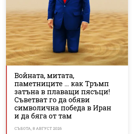
Войната, митата,
паметниците … как Тръмп
затъна в плаващи пясъци!
Съветват го да обяви
символична победа в Иран
и да бяга от там
СЪБОТА, 8 АВГУСТ 2026