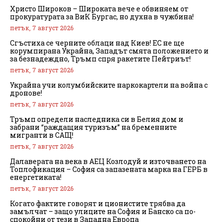
Христо Широков – Широката вече е обвиняем от
прокуратурата за ВиК Бургас, но духна в чужбина!
петък, 7 август 2026
Сгъстиха се черните облаци над Киев! ЕС не ще
корумпирана Украйна, Западът смята положението и
за безнадеждно, Тръмп спря ракетите Пейтриът!
петък, 7 август 2026
Украйна учи колумбийските наркокартели на война с
дронове!
петък, 7 август 2026
Тръмп определи наследника си в Белия дом и
забрани “раждащия туризъм” на бременните
мигранти в САЩ!
петък, 7 август 2026
Далаверата на века в АЕЦ Козлодуй и източването на
Топлофикация – София са запазената марка на ГЕРБ в
енергетиката!
петък, 7 август 2026
Когато фактите говорят и ционистите трябва да
замълчат – защо улиците на София и Банско са по-
спокойни от тези в Западна Европа