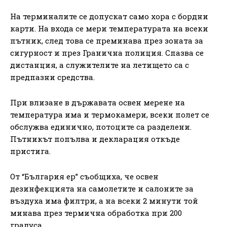
На терминалите се допускат само хора с бордни
карти. На входа се мери температурата на всеки
пътник, след това се преминава през зоната за
сигурност и през Гранична полиция. Спазва се
дистанция, а служителите на летището са с
предпазни средства.
При влизане в държавата освен мерене на
температура има и термокамери, всеки полет се
обслужва единично, потоците са разделени.
Пътникът попълва и декларация откъде
пристига.
От “България ер” съобщиха, че освен
дезинфекцията на самолетите и салоните за
въздуха има филтри, а на всеки 2 минути той
минава през термична обработка при 200
градуса.