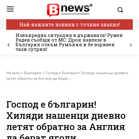
Най-важните новини с точния анализ!
Извънредна ситуация в държавата! Румен
Радев съобщи от МС: Дрон навлезе в
България откъм Румъния и бе взривен
тази сутрин!
Начало
България
Господ е българин! Хиляди нашенци дневно
летят обратно за Англия да берат...
Господ е българин!
Хиляди нашенци дневно
летят обратно за Англия
да берат ягоди