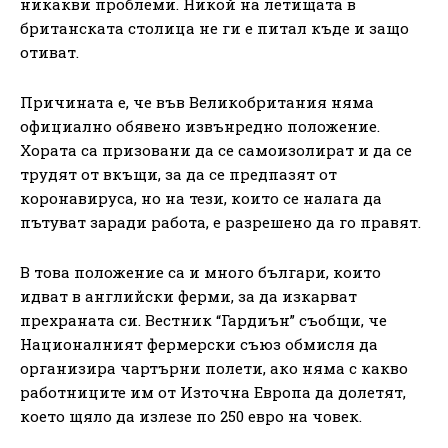
никакви проблеми. Никой на летищата в
британската столица не ги е питал къде и защо
отиват.
Причината е, че във Великобритания няма
официално обявено извънредно положение.
Хората са призовани да се самоизолират и да се
трудят от вкъщи, за да се предпазят от
коронавируса, но на тези, които се налага да
пътуват заради работа, е разрешено да го правят.
В това положение са и много българи, които
идват в английски ферми, за да изкарват
прехраната си. Вестник “Гардиън” съобщи, че
Националният фермерски съюз обмисля да
организира чартърни полети, ако няма с какво
работниците им от Източна Европа да долетят,
което щяло да излезе по 250 евро на човек.