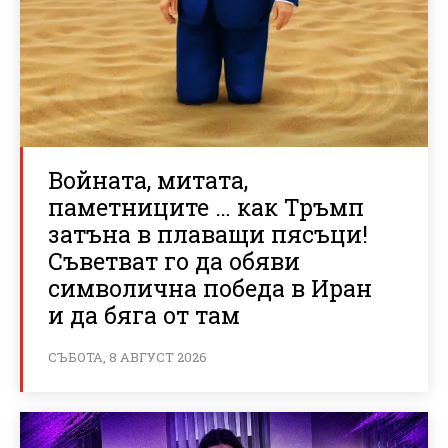
Войната, митата,
паметниците … как Тръмп
затъна в плаващи пясъци!
Съветват го да обяви
символична победа в Иран
и да бяга от там
СЪБОТА, 8 АВГУСТ 2026