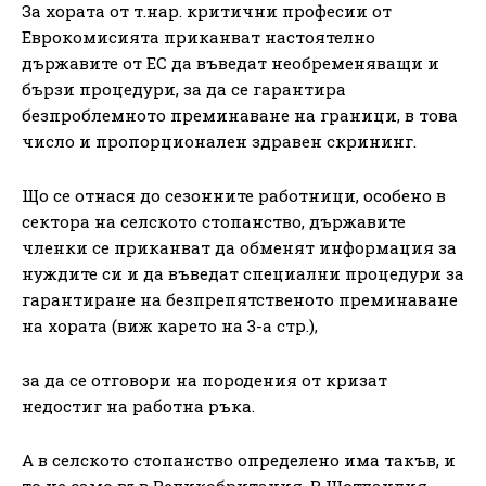
За хората от т.нар. критични професии от
Еврокомисията приканват настоятелно
държавите от ЕС да въведат необременяващи и
бързи процедури, за да се гарантира
безпроблемното преминаване на граници, в това
число и пропорционален здравен скрининг.
Що се отнася до сезонните работници, особено в
сектора на селското стопанство, държавите
членки се приканват да обменят информация за
нуждите си и да въведат специални процедури за
гарантиране на безпрепятственото преминаване
на хората (виж карето на 3-а стр.),
за да се отговори на породения от кризат
недостиг на работна ръка.
А в селското стопанство определено има такъв, и
то не само във Великобритания. В Шотландия