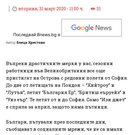
вторник, 31 март 2020 - 11:00 ч.
31
Последвай Bnews.bg в
Автор
Елица Христова
Въпреки драстичните мерки у нас, сезонни
работници във Великобритания все още
пристигат на Острова с редовни полети от София.
До две от летищата на Лондон – “Хийтроу” и
“Лутън”, летят “България Ер”, “Бритиш еъруейз” и
“Уиз еър”. Те летят от и до София. Само “Изи джет”
e спряла за април, защото няма пътници.
Българи, пътували през последните дни,
съобщават в социалните мрежи, че не са имали