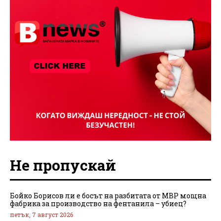
Не пропускай
Бойко Борисов ли е босът на разбитата от МВР мощна
фабрика за производство на фентанила – убиец?
петък, 7 август 2026