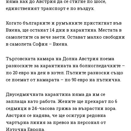
няма как до Австрия да се стигне по шосе,
единственият транспорт е по въздух.
Когато българките и румънките пристигнат във
Виена, ще останат 14 дни в карантина. Местата в
самолетите са вече заети. Остават малко свободни
в самолета София – Виена.
Търговската камара на Долна Австрия поема
разноските за карантината на болногледачките –
по 20 евро на ден в хотел. Пътните разноски също
се поемат от камарата – по 90 евро на пътничка.
Двуседмичната карантина няма да им се
заплаща като работа. Жените ще прекарат по 6
седмици в 24-часова грижа за възрастни хора.
Австрия се надява, че ще осигури редовна
чартърна линия за превоз на персонал от
Източна Европа.