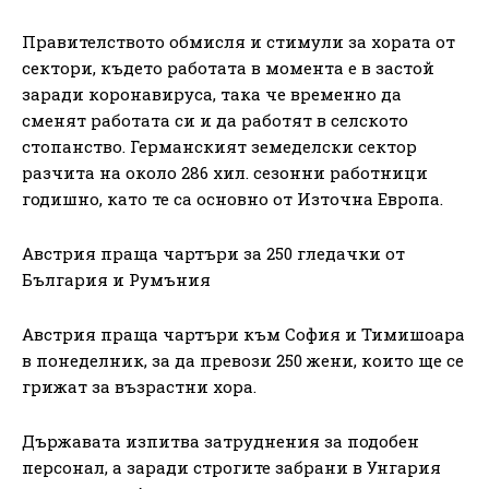
Правителството обмисля и стимули за хората от
сектори, където работата в момента е в застой
заради коронавируса, така че временно да
сменят работата си и да работят в селското
стопанство. Германският земеделски сектор
разчита на около 286 хил. сезонни работници
годишно, като те са основно от Източна Европа.
Австрия праща чартъри за 250 гледачки от
България и Румъния
Австрия праща чартъри към София и Тимишоара
в понеделник, за да превози 250 жени, които ще се
грижат за възрастни хора.
Държавата изпитва затруднения за подобен
персонал, а заради строгите забрани в Унгария