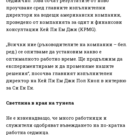
седмично. Това сочат резултатите от ново
проучване сред главните изпълнителни
директори на водещи американски компании,
проведено от компанията за одит и финансови
консултации Кей Пи Ем Джи (KPMG).
„Всички ние (ръководителите на компании – бел.
ред.) се опитваме да установим какво е
оптималното работно време. Ще продължим да
експериментираме и да променяме нашите
решения“, посочва главният изпълнителен
директор на Кей Пи Ем Джи Пол Кноп в интервю
за Си Ен Ен.
Светлина в края на тунела
Не е изненадващо, че много работници и
служители одобряват въвеждането на по-кратка
работна седмица.