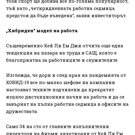
този спорт ще добива все по-голяма популярност,
тъй като „четиридневната работна седмица
предстои да бъде въведена“, заяви инвеститорът.
„Хибриден“ модел на работа
Същевременно Кей Пи Ем Джи отчита още една
тенденция на пазара на труда в САЩ, която е
благоприятна за работниците и служителите.
Изглежда, че дори и след края на пандемията от
КОВИД-19 все по-малко шефове на компании
настояват техните подчинени да прекратят
изцяло дистанционния начин на работа и да се
завърнат на пълна работна седмица в офисите на
дружествата.
Само 34 на сто от главните изпълнителни
директори на фирми, анкетирани от Кей Пи Ем