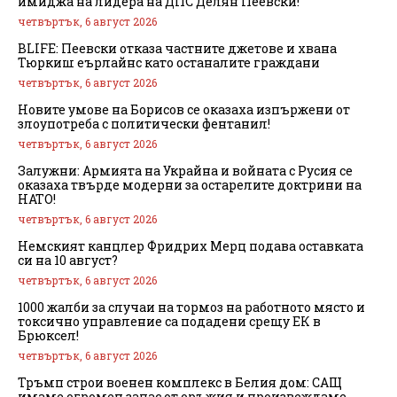
имиджа на лидера на ДПС Делян Пеевски!
четвъртък, 6 август 2026
BLIFE: Пеевски отказа частните джетове и хвана
Тюркиш еърлайнс като останалите граждани
четвъртък, 6 август 2026
Новите умове на Борисов се оказаха изпържени от
злоупотреба с политически фентанил!
четвъртък, 6 август 2026
Залужни: Армията на Украйна и войната с Русия се
оказаха твърде модерни за остарелите доктрини на
НАТО!
четвъртък, 6 август 2026
Немският канцлер Фридрих Мерц подава оставката
си на 10 август?
четвъртък, 6 август 2026
1000 жалби за случаи на тормоз на работното място и
токсично управление са подадени срещу ЕК в
Брюксел!
четвъртък, 6 август 2026
Тръмп строи военен комплекс в Белия дом: САЩ
имаме огромен запас от оръжия и произвеждаме