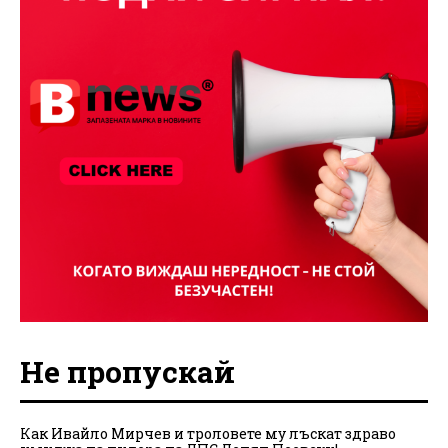
Не пропускай
Как Ивайло Мирчев и троловете му лъскат здраво