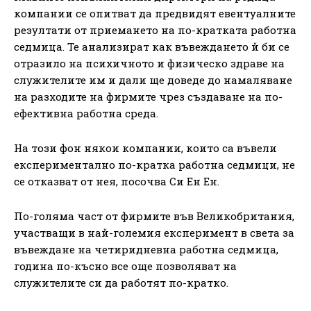
компании се опитват да предвидят евентуалните
резултати от приемането на по-кратката работна
седмица. Те анализират как въвеждането й би се
отразило на психичното и физическо здраве на
служителите им и дали ще доведе до намаляване
на разходите на фирмите чрез създаване на по-
ефективна работна среда.
На този фон някои компании, които са въвели
експериментално по-кратка работна седмици, не
се отказват от нея, посочва Си Ен Ен.
По-голяма част от фирмите във Великобритания,
участващи в най-големия експеримент в света за
въвеждане на четиридневна работна седмица,
година по-късно все още позволяват на
служителите си да работят по-кратко.