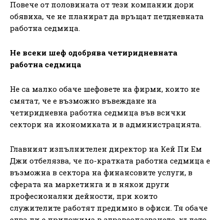
Повече от половината от тези компании дори
обявиха, че не планират да връщат петдневната
работна седмица.
Не всеки шеф одобрява четиридневната
работна седмица
Не са малко обаче шефовете на фирми, които не
смятат, че е възможно въвеждане на
четиридневна работна седмица във всички
сектори на икономиката и в администрацията.
Главният изпълнителен директор на Кей Пи Ем
Джи отбелязва, че по-кратката работна седмица е
възможна в сектора на финансовите услуги, в
сферата на маркетинга и в някои други
професионални дейности, при които
служителите работят предимно в офиси. Тя обаче
едва ли е приложима в здравеопазването, където