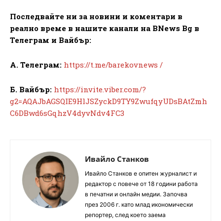
Последвайте ни за новини и коментари в
реално време в нашите канали на BNews Bg в
Телеграм и Вайбър:
А. Телеграм:
https://t.me/barekovnews /
Б. Вайбър:
https://invite.viber.com/?
g2=AQAJbAGSQIE9HlJSZyckD9TY9ZwufqyUDsBAtZmh
C6DBwd6sGqhzV4dyvNdv4FC3
Ивайло Станков
Ивайло Станков е опитен журналист и
редактор с повече от 18 години работа
в печатни и онлайн медии. Започва
през 2006 г. като млад икономически
репортер, след което заема