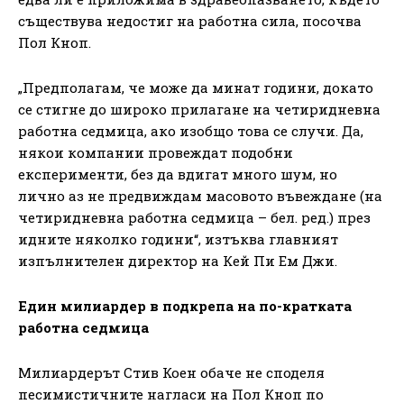
съществува недостиг на работна сила, посочва
Пол Кноп.
„Предполагам, че може да минат години, докато
се стигне до широко прилагане на четиридневна
работна седмица, ако изобщо това се случи. Да,
някои компании провеждат подобни
експерименти, без да вдигат много шум, но
лично аз не предвиждам масовото въвеждане (на
четиридневна работна седмица – бел. ред.) през
идните няколко години“, изтъква главният
изпълнителен директор на Кей Пи Ем Джи.
Един милиардер в подкрепа на по-кратката
работна седмица
Милиардерът Стив Коен обаче не споделя
песимистичните нагласи на Пол Кноп по