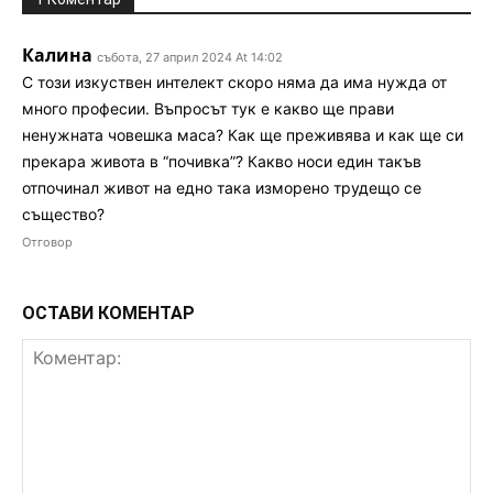
Калина
събота, 27 април 2024 At 14:02
С този изкуствен интелект скоро няма да има нужда от
много професии. Въпросът тук е какво ще прави
ненужната човешка маса? Как ще преживява и как ще си
прекара живота в “почивка”? Какво носи един такъв
отпочинал живот на едно така изморено трудещо се
същество?
Отговор
ОСТАВИ КОМЕНТАР