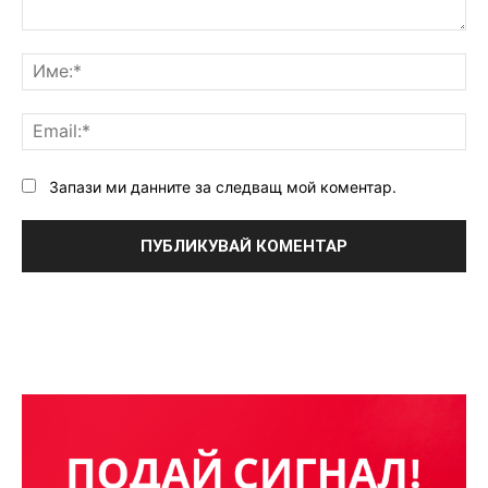
Коментар:
Им
Ema
Запази ми данните за следващ мой коментар.