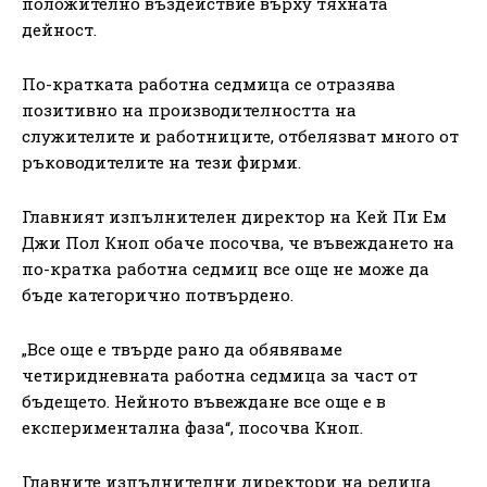
положително въздействие върху тяхната
дейност.
По-кратката работна седмица се отразява
позитивно на производителността на
служителите и работниците, отбелязват много от
ръководителите на тези фирми.
Главният изпълнителен директор на Кей Пи Ем
Джи Пол Кноп обаче посочва, че въвеждането на
по-кратка работна седмиц все още не може да
бъде категорично потвърдено.
„Все още е твърде рано да обявяваме
четиридневната работна седмица за част от
бъдещето. Нейното въвеждане все още е в
експериментална фаза“, посочва Кноп.
Главните изпълнителни директори на редица