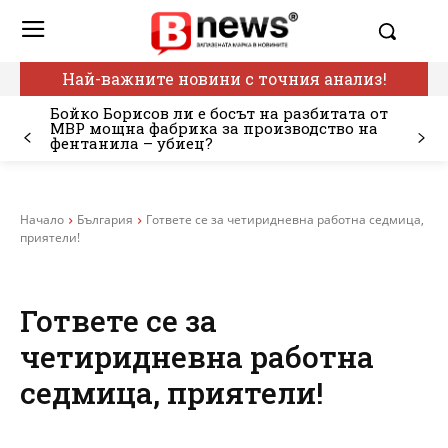
Най-важните новини с точния анализ!
Бойко Борисов ли е босът на разбитата от
МВР мощна фабрика за производство на
фентанила – убиец?
Начало
България
Гответе се за четиридневна работна седмица,
приятели!
Гответе се за
четиридневна работна
седмица, приятели!