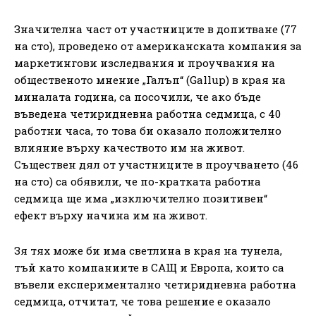
Значителна част от участниците в допитване (77
на сто), проведено от американската компания за
маркетингови изследвания и проучвания на
общественото мнение „Галъп“ (Gallup) в края на
миналата година, са посочили, че ако бъде
въведена четиридневна работна седмица, с 40
работни часа, то това би оказало положително
влияние върху качеството им на живот.
Съществен дял от участниците в проучването (46
на сто) са обявили, че по-кратката работна
седмица ще има „изключително позитивен“
ефект върху начина им на живот.
Зя тях може би има светлина в края на тунела,
тъй като компаниите в САЩ и Европа, които са
въвели експериментално четиридневна работна
седмица, отчитат, че това решение е оказало