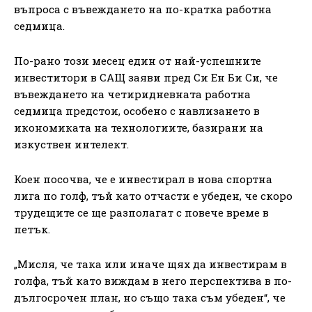
въпроса с въвеждането на по-кратка работна
седмица.
По-рано този месец един от най-успешните
инвеститори в САЩ заяви пред Си Ен Би Си, че
въвеждането на четиридневната работна
седмица предстои, особено с навлизането в
икономиката на технологиите, базирани на
изкуствен интелект.
Коен посочва, че е инвестирал в нова спортна
лига по голф, тъй като отчасти е убеден, че скоро
трудещите се ще разполагат с повече време в
петък.
„Мисля, че така или иначе щях да инвестирам в
голфа, тъй като виждам в него перспектива в по-
дългосрочен план, но също така съм убеден“, че