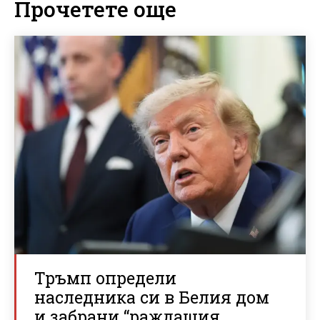
Прочетете още
Тръмп определи
наследника си в Белия дом
и забрани “раждащия