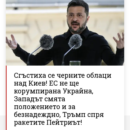
Сгъстиха се черните облаци
над Киев! ЕС не ще
корумпирана Украйна,
Западът смята
положението и за
безнадеждно, Тръмп спря
ракетите Пейтриът!