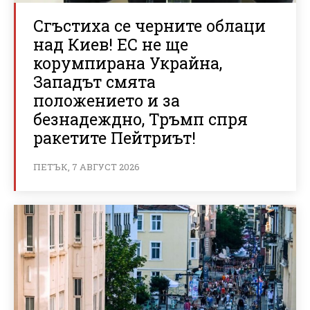
Сгъстиха се черните облаци
над Киев! ЕС не ще
корумпирана Украйна,
Западът смята
положението и за
безнадеждно, Тръмп спря
ракетите Пейтриът!
ПЕТЪК, 7 АВГУСТ 2026