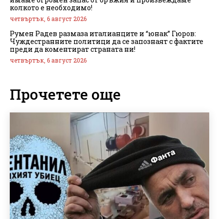
колкото е необходимо!
четвъртък, 6 август 2026
Румен Радев размаза италианците и “юнак” Гюров:
Чуждестранните политици да се запознаят с фактите
преди да коментират страната ни!
четвъртък, 6 август 2026
Прочетете още