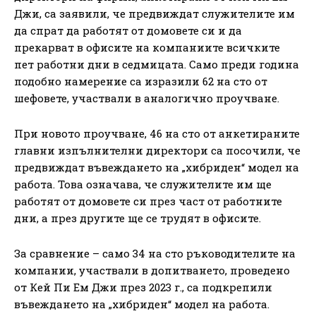
Джи, са заявили, че предвиждат служителите им
да спрат да работят от домовете си и да
прекарват в офисите на компаниите всичките
пет работни дни в седмицата. Само преди година
подобно намерение са изразили 62 на сто от
шефовете, участвали в аналогично проучване.
При новото проучване, 46 на сто от анкетираните
главни изпълнителни директори са посочили, че
предвиждат въвеждането на „хибриден“ модел на
работа. Това означава, че служителите им ще
работят от домовете си през част от работните
дни, а през другите ще се трудят в офисите.
За сравнение – само 34 на сто ръководителите на
компании, участвали в допитването, проведено
от Кей Пи Ем Джи през 2023 г., са подкрепили
въвеждането на „хибриден“ модел на работа.