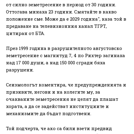
от силно земетресение в период от 30 години.
Оттогава минаха 23 години. Смятайте в какво
положение сме. Може да е 2029 година", каза той в
предаване на телевизионния канал ТГРТ,
цитиран от БТА.
През 1999 година в разрушителното августовско
земетресение с магнитуд 7, 4 по Рихтер загинаха
над 17 000 души, а над 150 000 сгради бяха
разрушени.
Сеизмологът коментира, че предупрежденията и
призивите, негови и на колегите му, за
очакваните земетресения не целят да плашат
хората, а да се задействат институциите и
механизмите да бъдат подготвени.
Той подчерта, че ако са били взети предвид