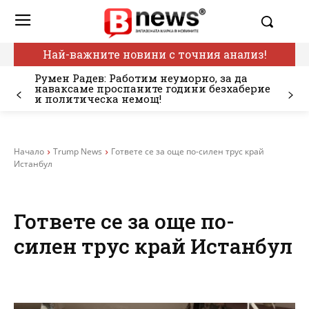
Най-важните новини с точния анализ!
Румен Радев: Работим неуморно, за да
наваксаме проспаните години безхаберие
и политическа немощ!
Начало
Trump News
Гответе се за още по-силен трус край
Истанбул
Гответе се за още по-
силен трус край Истанбул