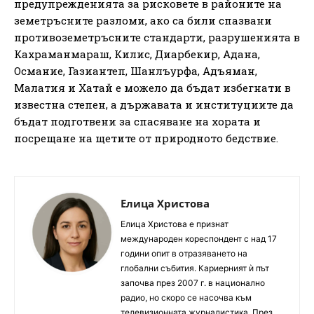
предупрежденията за рисковете в районите на
земетръсните разломи, ако са били спазвани
противоземетръсните стандарти, разрушенията в
Кахраманмараш, Килис, Диарбекир, Адана,
Османие, Газиантеп, Шанлъурфа, Адъяман,
Малатия и Хатай е можело да бъдат избегнати в
известна степен, а държавата и институциите да
бъдат подготвени за спасяване на хората и
посрещане на щетите от природното бедствие.
Елица Христова
Елица Христова е признат
международен кореспондент с над 17
години опит в отразяването на
глобални събития. Кариерният ѝ път
започва през 2007 г. в национално
радио, но скоро се насочва към
телевизионната журналистика. През