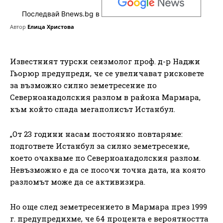
Последвай Bnews.bg в
Автор
Елица Христова
Известният турски сеизмолог проф. д-р Наджи
Гьорюр предупреди, че се увеличават рисковете
за възможно силно земетресение по
Северноанадолския разлом в района Мармара,
към който спада мегаполисът Истанбул.
„От 23 години насам постоянно повтаряме:
подгответе Истанбул за силно земетресение,
което очакваме по Северноанадолския разлом.
Невъзможно е да се посочи точна дата, на която
разломът може да се активизира.
Но още след земетресението в Мармара през 1999
г. предупредихме, че 64 процента е вероятността