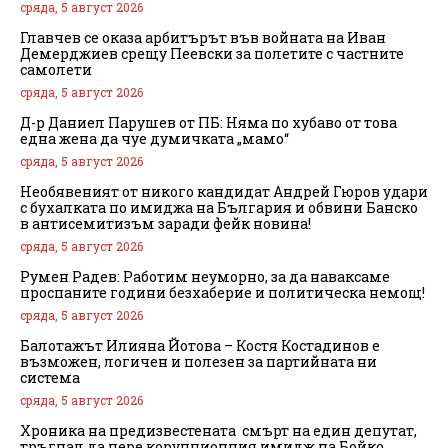
сряда, 5 август 2026
Главчев се оказа арбитърът във войната на Иван
Демерджиев срещу Пеевски за полетите с частните
самолети
сряда, 5 август 2026
Д-р Даниел Парушев от ПБ: Няма по хубаво от това
една жена да чуе думичката „мамо“
сряда, 5 август 2026
Необявеният от никого кандидат Андрей Гюров удари
с бухалката по имиджа на България и обвини Банско
в антисемитизъм заради фейк новина!
сряда, 5 август 2026
Румен Радев: Работим неуморно, за да наваксаме
проспаните години безхаберие и политическа немощ!
сряда, 5 август 2026
Балотажът Илияна Йотова – Костя Костадинов е
възможен, логичен и полезен за партийната ни
система
сряда, 5 август 2026
Хроника на предизвестената смърт на един депутат,
тръгнал да пере корупционния имидж на Бойко