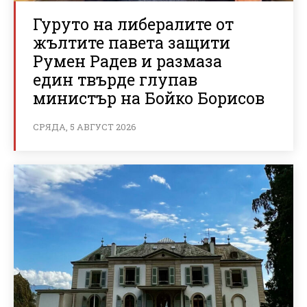
Гуруто на либералите от
жълтите павета защити
Румен Радев и размаза
един твърде глупав
министър на Бойко Борисов
СРЯДА, 5 АВГУСТ 2026