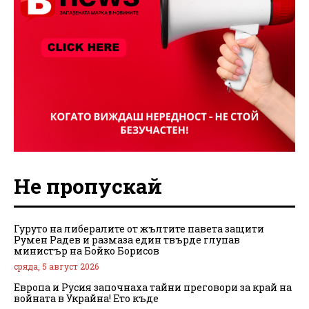
Не пропускай
Гуруто на либералите от жълтите павета защити
Румен Радев и размаза един твърде глупав
министър на Бойко Борисов
сряда, 5 август 2026
Европа и Русия започнаха тайни преговори за край на
войната в Украйна! Ето къде