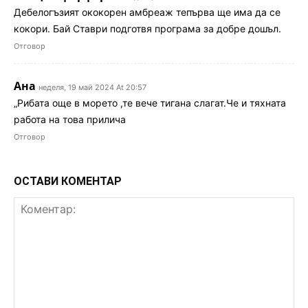
Дебелогъзият ококорен амбреаж тепърва ще има да се
кокори. Бай Ставри подготвя програма за добре дошъл.
Отговор
Ана
неделя, 19 май 2024 At 20:57
„Рибата още в морето ,те вече тигана слагат.Че и тяхната
работа на това прилича
Отговор
ОСТАВИ КОМЕНТАР