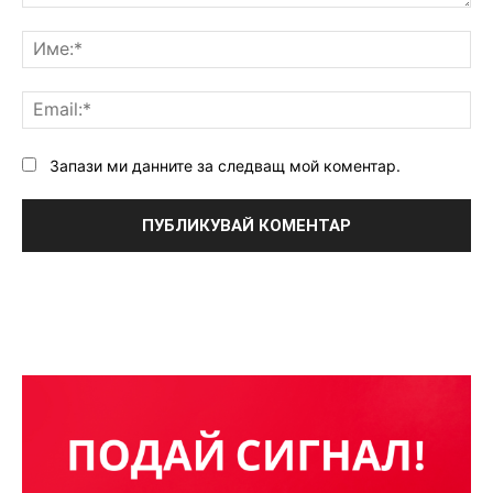
Коментар:
Им
Ema
Запази ми данните за следващ мой коментар.