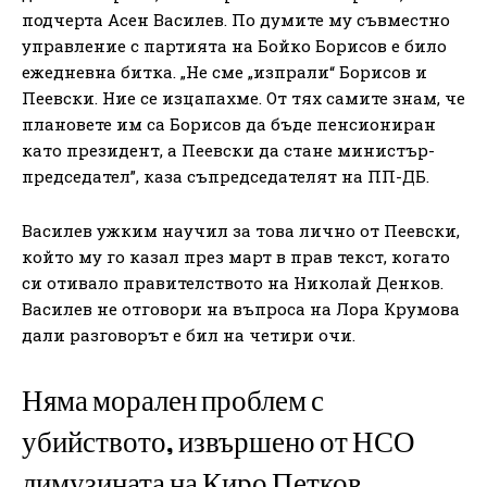
подчерта Асен Василев. По думите му съвместно
управление с партията на Бойко Борисов е било
ежедневна битка. „Не сме „изпрали“ Борисов и
Пеевски. Ние се изцапахме. От тях самите знам, че
плановете им са Борисов да бъде пенсиониран
като президент, а Пеевски да стане министър-
председател”, каза съпредседателят на ПП-ДБ.
Василев ужким научил за това лично от Пеевски,
който му го казал през март в прав текст, когато
си отивало правителството на Николай Денков.
Василев не отговори на въпроса на Лора Крумова
дали разговорът е бил на четири очи.
Няма морален проблем с
убийството, извършено от НСО
лимузината на Киро Петков