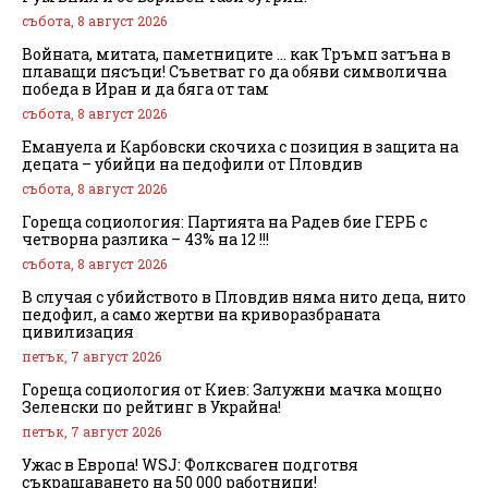
събота, 8 август 2026
Войната, митата, паметниците … как Тръмп затъна в
плаващи пясъци! Съветват го да обяви символична
победа в Иран и да бяга от там
събота, 8 август 2026
Емануела и Карбовски скочиха с позиция в защита на
децата – убийци на педофили от Пловдив
събота, 8 август 2026
Гореща социология: Партията на Радев бие ГЕРБ с
четворна разлика – 43% на 12 !!!
събота, 8 август 2026
В случая с убийството в Пловдив няма нито деца, нито
педофил, а само жертви на криворазбраната
цивилизация
петък, 7 август 2026
Гореща социология от Киев: Залужни мачка мощно
Зеленски по рейтинг в Украйна!
петък, 7 август 2026
Ужас в Европа! WSJ: Фолксваген подготвя
съкращаването на 50 000 работници!