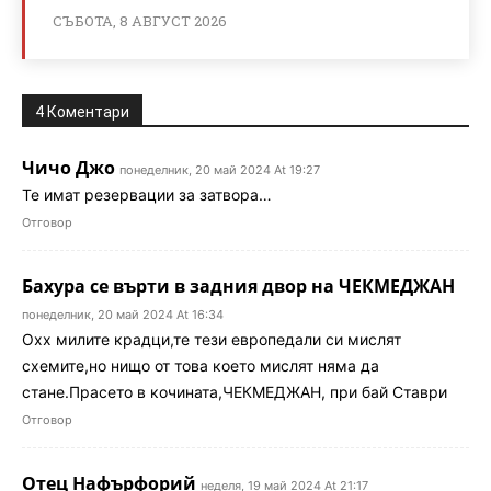
СЪБОТА, 8 АВГУСТ 2026
4 Коментари
Чичо Джо
понеделник, 20 май 2024 At 19:27
Те имат резервации за затвора…
Отговор
Бахура се върти в задния двор на ЧЕКМЕДЖАН
понеделник, 20 май 2024 At 16:34
Охх милите крадци,те тези европедали си мислят
схемите,но нищо от това което мислят няма да
стане.Прасето в кочината,ЧЕКМЕДЖАН, при бай Ставри
Отговор
Отец Нафърфорий
неделя, 19 май 2024 At 21:17