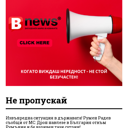
Не пропускай
Извънредна ситуация в държавата! Румен Радев
съобщи от МС: Дрон навлезе в България откъм
Румъния и бе взривен тази сутрин!