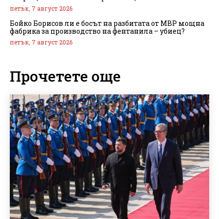
петък, 7 август 2026
Бойко Борисов ли е босът на разбитата от МВР мощна
фабрика за производство на фентанила – убиец?
петък, 7 август 2026
Прочетете още