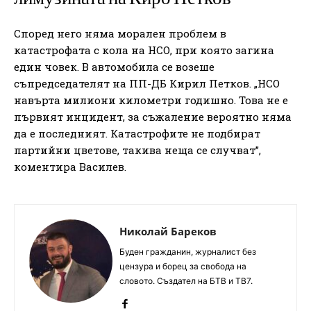
Според него няма морален проблем в
катастрофата с кола на НСО, при която загина
един човек. В автомобила се возеше
съпредседателят на ПП-ДБ Кирил Петков. „НСО
навърта милиони километри годишно. Това не е
първият инцидент, за съжаление вероятно няма
да е последният. Катастрофите не подбират
партийни цветове, такива неща се случват”,
коментира Василев.
Николай Бареков
Буден гражданин, журналист без
цензура и борец за свобода на
словото. Създател на БТВ и ТВ7.