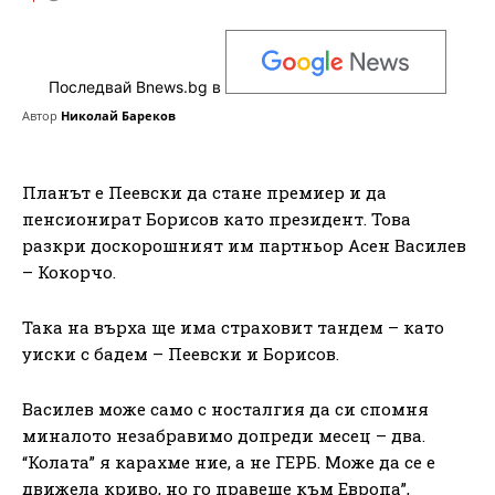
Последвай Bnews.bg в
Автор
Николай Бареков
Планът е Пеевски да стане премиер и да
пенсионират Борисов като президент. Това
разкри доскорошният им партньор Асен Василев
– Кокорчо.
Така на върха ще има страховит тандем – като
уиски с бадем – Пеевски и Борисов.
Василев може само с носталгия да си спомня
миналото незабравимо допреди месец – два.
“Колата” я карахме ние, а не ГЕРБ. Може да се е
движела криво, но го правеше към Европа”,