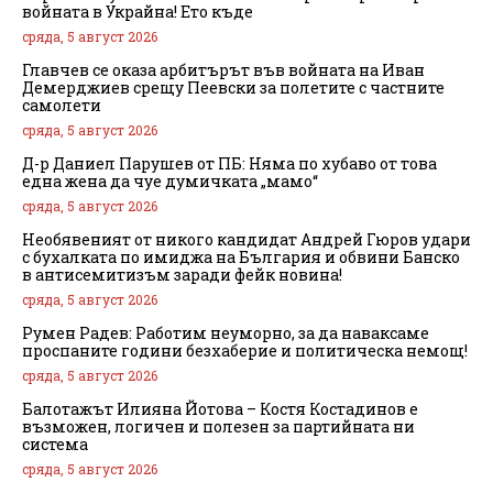
войната в Украйна! Ето къде
сряда, 5 август 2026
Главчев се оказа арбитърът във войната на Иван
Демерджиев срещу Пеевски за полетите с частните
самолети
сряда, 5 август 2026
Д-р Даниел Парушев от ПБ: Няма по хубаво от това
една жена да чуе думичката „мамо“
сряда, 5 август 2026
Необявеният от никого кандидат Андрей Гюров удари
с бухалката по имиджа на България и обвини Банско
в антисемитизъм заради фейк новина!
сряда, 5 август 2026
Румен Радев: Работим неуморно, за да наваксаме
проспаните години безхаберие и политическа немощ!
сряда, 5 август 2026
Балотажът Илияна Йотова – Костя Костадинов е
възможен, логичен и полезен за партийната ни
система
сряда, 5 август 2026