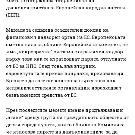
което потвърждава твърденията на
дясноцентристката Европейска народна партия
(ЕНП).
Миналата седмица осъдителен доклад на
финансовия надзорен орган на ЕС, Европейската
сметна палата, обвини Европейската комисия, че
има „непрозрачна“ система с ограничен надзор
върху това как се изразходват парите, отпуснати
от ЕС за НПО. След това, във вторник,
евродепутатите приеха поправки, призоваващи
Брюксел да затегне контрола върху това как
неправителствените организации изразходват
безвъзмездни средства от ЕС.
През последните месеци имаше продължаващи
„атаки“ срещу групи на гражданското общество от
десни евродепутати, които обвиниха Комисията,
че използва парите на данъкоплатците, за да