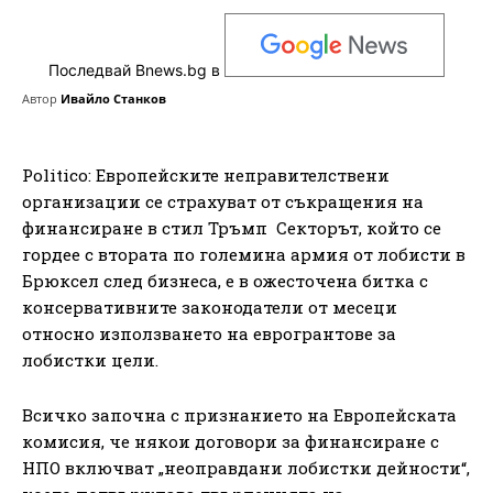
Последвай Bnews.bg в
Автор
Ивайло Станков
Politico: Европейските неправителствени
организации се страхуват от съкращения на
финансиране в стил Тръмп Секторът, който се
гордее с втората по големина армия от лобисти в
Брюксел след бизнеса, е в ожесточена битка с
консервативните законодатели от месеци
относно използването на еврогрантове за
лобистки цели.
Всичко започна с признанието на Европейската
комисия, че някои договори за финансиране с
НПО включват „неоправдани лобистки дейности“,