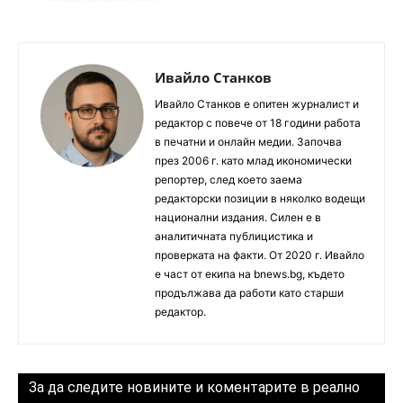
Ивайло Станков
Ивайло Станков е опитен журналист и
редактор с повече от 18 години работа
в печатни и онлайн медии. Започва
през 2006 г. като млад икономически
репортер, след което заема
редакторски позиции в няколко водещи
национални издания. Силен е в
аналитичната публицистика и
проверката на факти. От 2020 г. Ивайло
е част от екипа на bnews.bg, където
продължава да работи като старши
редактор.
За да следите новините и коментарите в реално