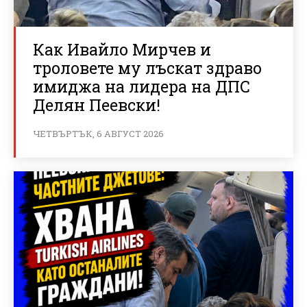
Как Ивайло Мирчев и
троловете му лъскат здраво
имиджа на лидера на ДПС
Делян Пеевски!
ЧЕТВЪРТЪК, 6 АВГУСТ 2026