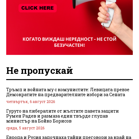
Не пропускай
Тръмп и войната му с комунистите: Левицата превзе
Демократите на предварителните избори за Сената
четвъртък, 6 август 2026
Гуруто на либералите от жълтите павета защити
Румен Радев и размаза един твърде глупав
министър на Бойко Борисов
сряда, 5 август 2026
Европа и Русия започнаха тайни преговори за край на