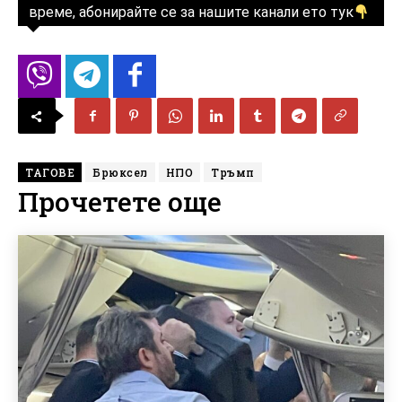
време, абонирайте се за нашите канали ето тук
ТАГОВЕ
Брюксел
НПО
Тръмп
Прочетете още