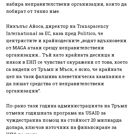
набира неправителствени организации, които да
лобират от тяхно име.
Никълъс Айоса, директор на Transparency
International за ЕС, каза пред Politico, че
центристите и крайнодесните „водят вдъхновени
от MAGA атаки срещу неправителствени
организации… Тъй като крайната десница и
някои в ЕНП се чувстват окуражени от това, което
са видели от Тръмп и Мъск, е ясно, че крайната
цел на тази фалшива клеветническа кампания е
да лишат средства от неправителствени
организации“.
По-рано тази година администрацията на Тръмп
отмени годишната програма на USAID за
чуждестранна помощ на стойност 20 милиарда
долара, ключов източник на финансиране за