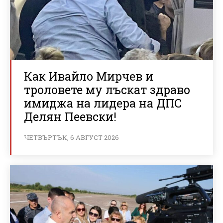
Как Ивайло Мирчев и
троловете му лъскат здраво
имиджа на лидера на ДПС
Делян Пеевски!
ЧЕТВЪРТЪК, 6 АВГУСТ 2026