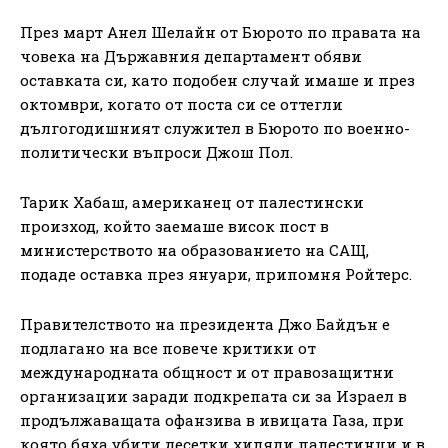
През март Анел Шелайн от Бюрото по правата на
човека на Държавния департамент обяви
оставката си, като подобен случай имаше и през
октомври, когато от поста си се оттегли
дългогодишният служител в Бюрото по военно-
политически въпроси Джош Пол.
Тарик Хабаш, американец от палестински
произход, който заемаше висок пост в
министерството на образованието на САЩ,
подаде оставка през януари, припомня Ройтерс.
Правителството на президента Джо Байдън е
подлагано на все повече критики от
международната общност и от правозащитни
организации заради подкрепата си за Израел в
продължаващата офанзива в ивицата Газа, при
която бяха убити десетки хиляди палестинци и в