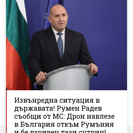
Извънредна ситуация в
държавата! Румен Радев
съобщи от МС: Дрон навлезе
в България откъм Румъния
и бе взривен тази сутрин!