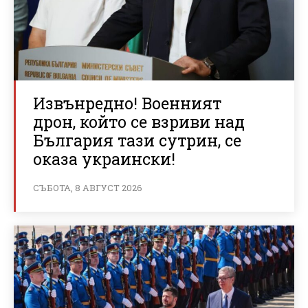
Извънредно! Военният
дрон, който се взриви над
България тази сутрин, се
оказа украински!
СЪБОТА, 8 АВГУСТ 2026