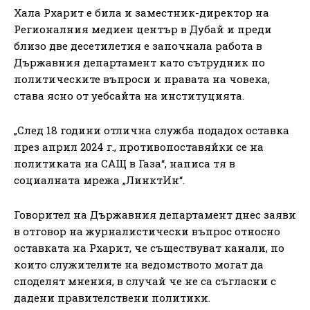
Хала Рхарит е била и заместник-директор на
Регионалния медиен център в Дубай и преди
близо две десетилетия е започнала работа в
Държавния департамент като сътрудник по
политическите въпроси и правата на човека,
става ясно от уебсайта на институцията.
„След 18 години отлична служба подадох оставка
през април 2024 г., противопоставяйки се на
политиката на САЩ в Газа“, написа тя в
социалната мрежа „ЛинктИн“.
Говорител на Държавния департамент днес заяви
в отговор на журналистически въпрос относно
оставката на Рхарит, че съществуват канали, по
които служителите на ведомството могат да
споделят мнения, в случай че не са съгласни с
дадени правителствени политики.