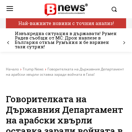
Най-важните новини с точния анализ!
Извънредна ситуация в държавата! Румен
Радев съобщи от МС: Дрон навлезе в
България откъм Румъния и бе взривен
тази сутрин!
Начало
Trump News
Говорителката на Държавния Департамент
на арабски хвърли оставка заради войната в Газа!
Говорителката на
Държавния Департамент
на арабски хвърли
оставка заради войната в