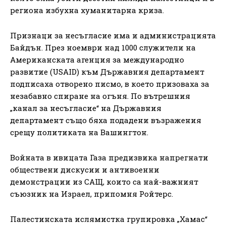
региона избухна хуманитарна криза.
Признаци за несъгласие има и администрацията
Байдън. През ноември над 1000 служители на
Американската агенция за международно
развитие (USAID) към Държавния департамент
подписаха отворено писмо, в което призоваха за
незабавно спиране на огъня. По вътрешния
„канал за несъгласие“ на Държавния
департамент също бяха подадени възражения
срещу политиката на Вашингтон.
Войната в ивицата Газа предизвика напрегнати
обществени дискусии и антивоенни
демонстрации из САЩ, които са най-важният
съюзник на Израел, припомня Ройтерс.
Палестинската ислямистка групировка „Хамас“