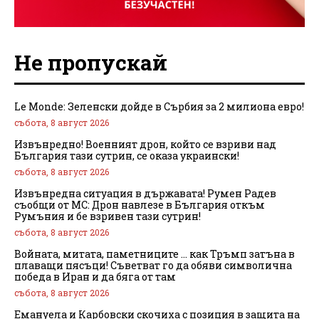
Не пропускай
Le Monde: Зеленски дойде в Сърбия за 2 милиона евро!
събота, 8 август 2026
Извънредно! Военният дрон, който се взриви над
България тази сутрин, се оказа украински!
събота, 8 август 2026
Извънредна ситуация в държавата! Румен Радев
съобщи от МС: Дрон навлезе в България откъм
Румъния и бе взривен тази сутрин!
събота, 8 август 2026
Войната, митата, паметниците … как Тръмп затъна в
плаващи пясъци! Съветват го да обяви символична
победа в Иран и да бяга от там
събота, 8 август 2026
Емануела и Карбовски скочиха с позиция в защита на