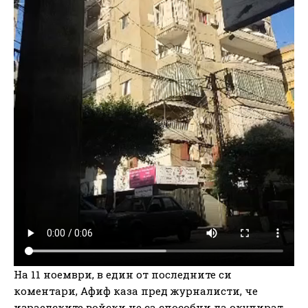
На 11 ноември, в един от последните си
коментари, Афиф каза пред журналисти, че
израелските войски не са способни да окупират