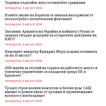
Тюркиш еърлайнс като останалите граждани
четвъртък, 6 август 2026
Новите умове на Борисов се оказаха изпържени от
злоупотреба с политически фентанил!
четвъртък, 6 август 2026
Залужни: Армията на Украйна и войната с Русия се
оказаха твърде модерни за остарелите доктрини на
НАТО!
четвъртък, 6 август 2026
Немският канцлер Фридрих Мерц подава оставката
си на 10 август?
четвъртък, 6 август 2026
1000 жалби за случай на тормоз на работното място и
токсично управление са подадени срещу ЕК в
Брюксел!
четвъртък, 6 август 2026
Тръмп строи военен комплекс в Белия дом: САЩ
имаме огромен запас от оръжия и произвеждаме
колкото е необходимо!
четвъртък, 6 август 2026