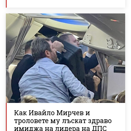
Как Ивайло Мирчев и
троловете му лъскат здраво
имиджа на лидера на ДПС