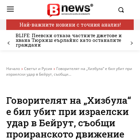
Най-важните новини с точния анализ!
BLIFE: Пеевски отказа частните джетове и
хвана Тюркиш еърлайнс като останалите
граждани
Начало
Светът и Русия
Говорителят на „Хизбула“ е бил убит при
израелски удар в Бейрут, съобщи...
Говорителят на „Хизбула“
е бил убит при израелски
удар в Бейрут, съобщи
проиранското движение