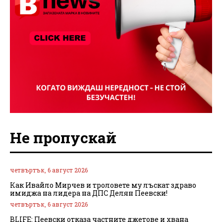
Не пропускай
четвъртък, 6 август 2026
Как Ивайло Мирчев и троловете му лъскат здраво
имиджа на лидера на ДПС Делян Пеевски!
четвъртък, 6 август 2026
BLIFE: Пеевски отказа частните джетове и хвана