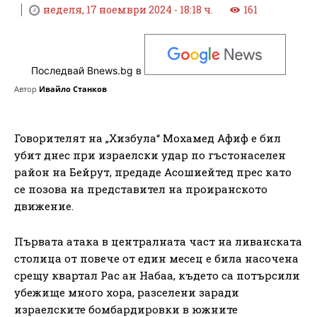
неделя, 17 ноември 2024 - 18:18 ч.
161
Последвай Bnews.bg в
Автор
Ивайло Станков
Говорителят на „Хизбула“ Мохамед Афиф е бил
убит днес при израелски удар по гъстонаселен
район на Бейрут, предаде Асошиейтед прес като
се позова на представител на проиранското
движение.
Първата атака в централната част на ливанската
столица от повече от един месец е била насочена
срещу квартал Рас ан Набаа, където са потърсили
убежище много хора, разселени заради
израелските бомбардировки в южните