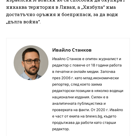
никаква територия в Ливан, а „Хизбула“ има
достатъчно оръжия и боеприпаси, за да води
„дълга война“.
Ивайло Станков
Ивайло Станков е опитен журналист и
редактор с повече от 18 години работа
в печатни и онлайн медии. Започва
през 2006 г. като млад икономически
репортер, след което заема
редакторски позиции в няколко водещи
национални издания. Силен е в
аналитичната публицистика и
проверката на факти. От 2020 г. Ивайло
е част от екипа на bnews.bg, където
продължава да работи като старши
редактор.