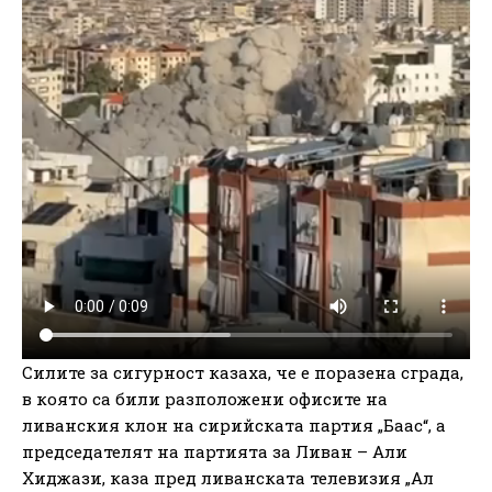
Силите за сигурност казаха, че е поразена сграда,
в която са били разположени офисите на
ливанския клон на сирийската партия „Баас“, а
председателят на партията за Ливан – Али
Хиджази, каза пред ливанската телевизия „Ал