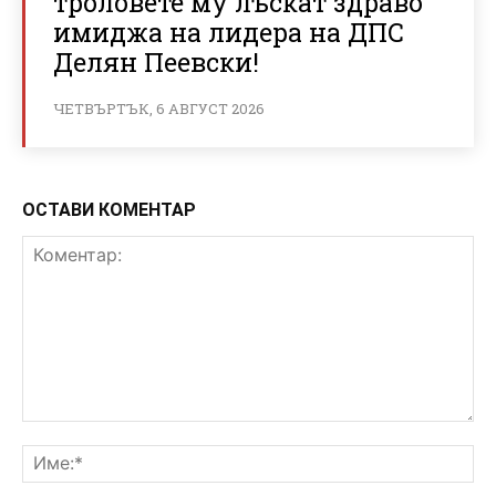
троловете му лъскат здраво
имиджа на лидера на ДПС
Делян Пеевски!
ЧЕТВЪРТЪК, 6 АВГУСТ 2026
ОСТАВИ КОМЕНТАР
Коментар:
Им