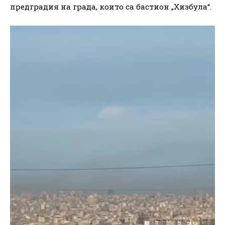
предградия на града, които са бастион „Хизбула“.