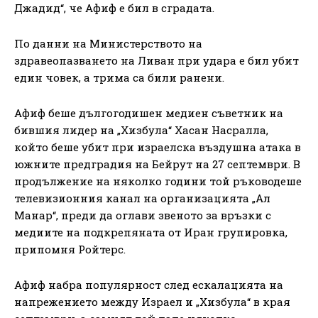
Джадид“, че Афиф е бил в сградата.
По данни на Министерството на
здравеопазването на Ливан при удара е бил убит
един човек, а трима са били ранени.
Афиф беше дългогодишен медиен съветник на
бившия лидер на „Хизбула“ Хасан Насралла,
който беше убит при израелска въздушна атака в
южните предградия на Бейрут на 27 септември. В
продължение на няколко години той ръководеше
телевизионния канал на организацията „Ал
Манар“, преди да оглави звеното за връзки с
медиите на подкрепяната от Иран групировка,
припомня Ройтерс.
Афиф набра популярност след ескалацията на
напрежението между Израел и „Хизбула“ в края