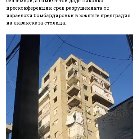
септември, а самият той даде няколко
пресконференции сред разрушенията от
израелски бомбардировки в южните предградия
на ливанската столица.