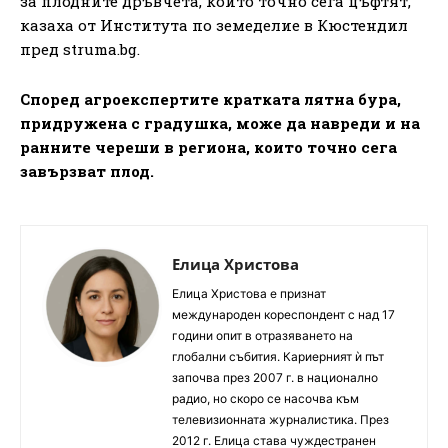
за плодните дръвчета, които точно сега цъфтят,
казаха от Института по земеделие в Кюстендил
пред struma.bg.
Според агроекспертите кратката лятна бура,
придружена с градушка, може да навреди и на
ранните череши в региона, които точно сега
завързват плод.
Елица Христова
Елица Христова е признат
международен кореспондент с над 17
години опит в отразяването на
глобални събития. Кариерният ѝ път
започва през 2007 г. в национално
радио, но скоро се насочва към
телевизионната журналистика. През
2012 г. Елица става чуждестранен