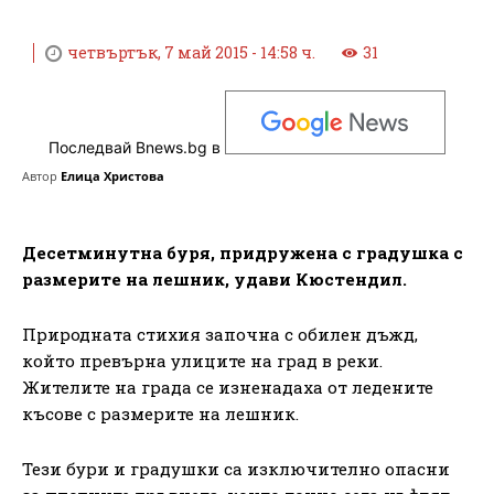
четвъртък, 7 май 2015 - 14:58 ч.
31
Последвай Bnews.bg в
Автор
Елица Христова
Десетминутна буря, придружена с градушка с
размерите на лешник, удави Кюстендил.
Природната стихия започна с обилен дъжд,
който превърна улиците на град в реки.
Жителите на града се изненадаха от ледените
късове с размерите на лешник.
Тези бури и градушки са изключително опасни