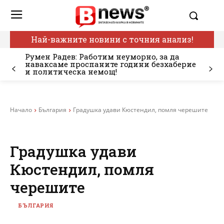
Най-важните новини с точния анализ!
Румен Радев: Работим неуморно, за да
наваксаме проспаните години безхаберие
и политическа немощ!
Начало
България
Градушка удави Кюстендил, помля черешите
Градушка удави
Кюстендил, помля
черешите
БЪЛГАРИЯ