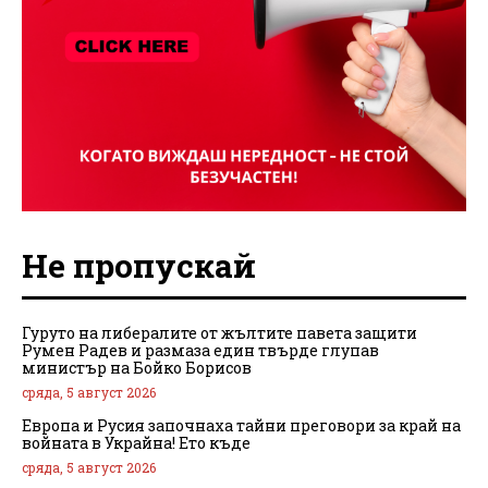
Не пропускай
Гуруто на либералите от жълтите павета защити
Румен Радев и размаза един твърде глупав
министър на Бойко Борисов
сряда, 5 август 2026
Европа и Русия започнаха тайни преговори за край на
войната в Украйна! Ето къде
сряда, 5 август 2026