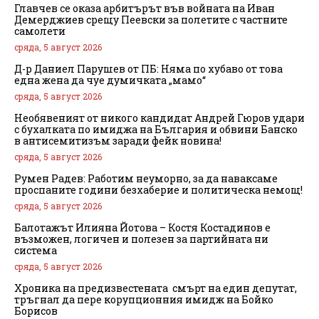
Главчев се оказа арбитърът във войната на Иван
Демерджиев срещу Пеевски за полетите с частните
самолети
сряда, 5 август 2026
Д-р Даниел Парушев от ПБ: Няма по хубаво от това
една жена да чуе думичката „мамо“
сряда, 5 август 2026
Необявеният от никого кандидат Андрей Гюров удари
с бухалката по имиджа на България и обвини Банско
в антисемитизъм заради фейк новина!
сряда, 5 август 2026
Румен Радев: Работим неуморно, за да наваксаме
проспаните години безхаберие и политическа немощ!
сряда, 5 август 2026
Балотажът Илияна Йотова – Костя Костадинов е
възможен, логичен и полезен за партийната ни
система
сряда, 5 август 2026
Хроника на предизвестената смърт на един депутат,
тръгнал да пере корупционния имидж на Бойко
Борисов