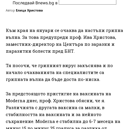
Последвай Bnews.bg в
Автор
Елица Христова
Към края на януари се очаква да настъпи грипна
вълна. За това предупреди проф. Ива Христова,
заместник-директор на Центъра по заразни и
паразитни болести пред БНТ.
Тя посочи, че грипният вирус закъснява и по
начало очакванията на специалистите са
грипната вълна да бъде доста по-ниска.
За предстоящото пристигне на ваксината на
Moderna днес, проф. Христова обясни, че я.
Различията с другата ваксина са малки, в
стабилността на ваксината и за нейното
съхранение. Moderna е стабилна до 6-7 месеца на
минус 15 до минус 25 градуса за разлика от