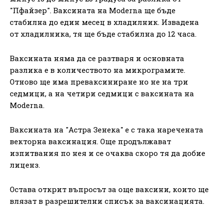
"Пфайзер". Ваксината на Moderna ще бъде
стабилна до един месец в хладилник. Извадена
от хладилника, тя ще бъде стабилна до 12 часа.
Ваксината няма да се разтваря и основната
разлика е в количеството на микрограмите.
Отново ще има преваксиниране но не на три
седмици, а на четири седмици с ваксината на
Moderna.
Ваксината на "Астра Зенека" е с така наречената
векторна ваксинация. Още продължават
изпитвания по нея и се очаква скоро тя да добие
лиценз.
Остава открит въпросът за още ваксини, които ще
влязат в разрешителни списък за ваксинацията.