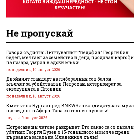
Не пропускай
Говори съдията: Линчуваният “педофил” Георги бил
беден, мечтаел за семейство и деца, продавал картофи
на пазара, умрял в адски мъки!
понеделник, 10 август 2026
Двойният стандарт на либералния соц балон –
мълчат за убийствата в Петрохан, истеризират за
екзекуцията в Пловдив!
понеделник, 10 август 2026
Кметът на Бургас пред BNEWS за кандидатурата му за
президент в Афера: Това са пълни глупости!
неделя, 9 август 2026
Потресаващи чатове разкриват: Ето какво са си писали
убитият Георги Кузев и 15-годишното момиче преди
кървавата засада на Младежкия хълм!