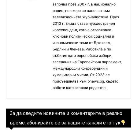
започва през 2007 г. в национално
радио, но скоро се насочва към
телевизионната журналистика. През
2012 г. Елица става чуждестранен
кореспондент, като е отразявала
ключови политически, социални и
икономически теми от Брюксел,
Берлин и Женева. Работила е по
събития като европейски избори,
заседания на Европейския парламент,
международни конференции и
хуманитарни мисии. От 2023 се
присъединява към bnews.bg, където
работи като старши редактор.
За да следите новините и коментарите в реално
време, абонирайте се за нашите канали ето тук