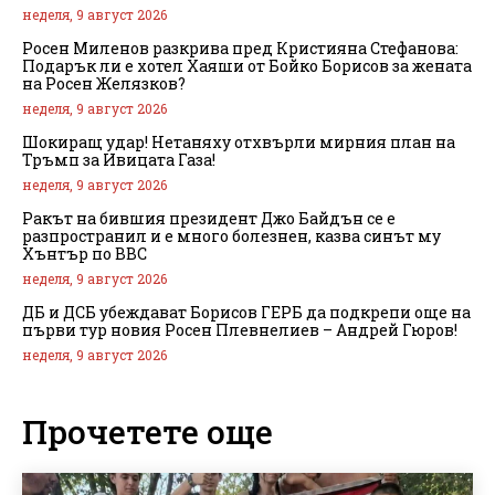
неделя, 9 август 2026
Росен Миленов разкрива пред Кристияна Стефанова:
Подарък ли е хотел Хаяши от Бойко Борисов за жената
на Росен Желязков?
неделя, 9 август 2026
Шокиращ удар! Нетаняху отхвърли мирния план на
Тръмп за Ивицата Газа!
неделя, 9 август 2026
Ракът на бившия президент Джо Байдън се е
разпространил и е много болезнен, казва синът му
Хънтър по BBC
неделя, 9 август 2026
ДБ и ДСБ убеждават Борисов ГЕРБ да подкрепи още на
първи тур новия Росен Плевнелиев – Андрей Гюров!
неделя, 9 август 2026
Прочетете още