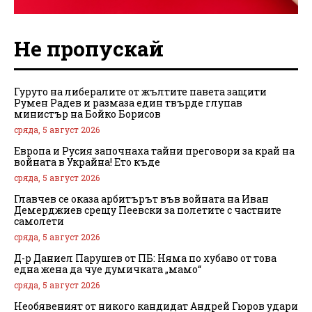
Не пропускай
Гуруто на либералите от жълтите павета защити
Румен Радев и размаза един твърде глупав
министър на Бойко Борисов
сряда, 5 август 2026
Европа и Русия започнаха тайни преговори за край на
войната в Украйна! Ето къде
сряда, 5 август 2026
Главчев се оказа арбитърът във войната на Иван
Демерджиев срещу Пеевски за полетите с частните
самолети
сряда, 5 август 2026
Д-р Даниел Парушев от ПБ: Няма по хубаво от това
една жена да чуе думичката „мамо“
сряда, 5 август 2026
Необявеният от никого кандидат Андрей Гюров удари