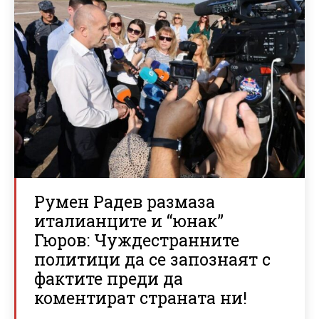
Румен Радев размаза
италианците и “юнак”
Гюров: Чуждестранните
политици да се запознаят с
фактите преди да
коментират страната ни!