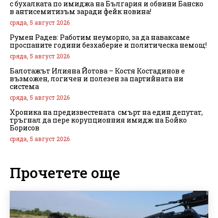
с бухалката по имиджа на България и обвини Банско
в антисемитизъм заради фейк новина!
сряда, 5 август 2026
Румен Радев: Работим неуморно, за да наваксаме
проспаните години безхаберие и политическа немощ!
сряда, 5 август 2026
Балотажът Илияна Йотова – Костя Костадинов е
възможен, логичен и полезен за партийната ни
система
сряда, 5 август 2026
Хроника на предизвестената смърт на един депутат,
тръгнал да пере корупционния имидж на Бойко
Борисов
сряда, 5 август 2026
Прочетете още