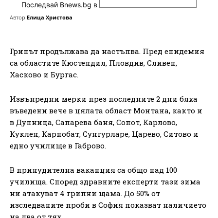
Последвай Bnews.bg в
Автор
Елица Христова
Грипът продължава да настъпва. Пред епидемия
са областите Кюстендил, Пловдив, Сливен,
Хасково и Бургас.
Извънредни мерки през последните 2 дни бяха
въведени вече в цялата област Монтана, както и
в Дупница, Сапарева баня, Сопот, Карлово,
Куклен, Карнобат, Сунгурларе, Царево, Ситово и
едно училище в Габрово.
В принудителна ваканция са общо над 100
училища. Според здравните експерти тази зима
ни атакуват 4 грипни щама. До 50% от
изследваните проби в София показват наличието
на два от тях.