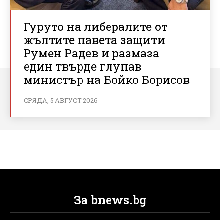
Гуруто на либералите от
жълтите павета защити
Румен Радев и размаза
един твърде глупав
министър на Бойко Борисов
СРЯДА, 5 АВГУСТ 2026
За bnews.bg