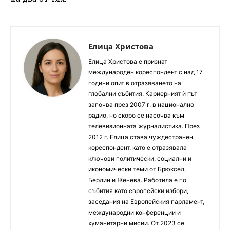
Елица Христова
Елица Христова е признат
международен кореспондент с над 17
години опит в отразяването на
глобални събития. Кариерният ѝ път
започва през 2007 г. в национално
радио, но скоро се насочва към
телевизионната журналистика. През
2012 г. Елица става чуждестранен
кореспондент, като е отразявала
ключови политически, социални и
икономически теми от Брюксел,
Берлин и Женева. Работила е по
събития като европейски избори,
заседания на Европейския парламент,
международни конференции и
хуманитарни мисии. От 2023 се