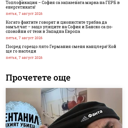
Топлофикация – София са запазената марка на ГЕРБ в
енергетиката!
петък, 7 август 2026
Когато фактите говорят и ционистите трябва да
замълчат – защо улиците на София и Банско са по-
спокойни от тези в Западна Европа
петък, 7 август 2026
Посред горещо лято Германия сменя канцлера! Кой
ще го наследи
петък, 7 август 2026
Прочетете още