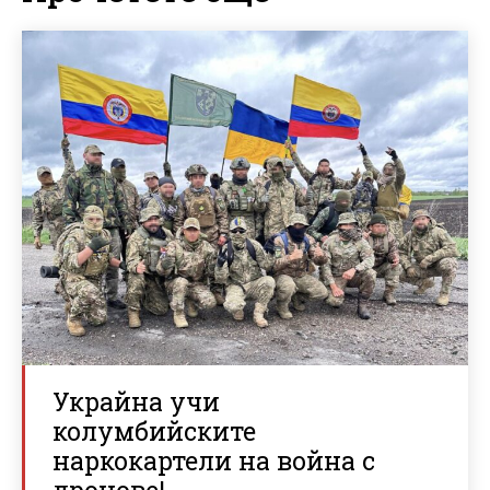
Украйна учи
колумбийските
наркокартели на война с
дронове!