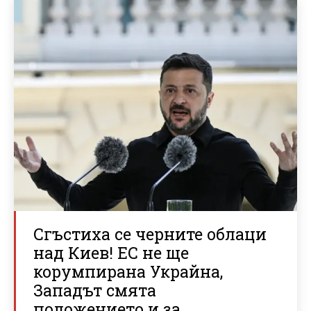
Сгъстиха се черните облаци
над Киев! ЕС не ще
корумпирана Украйна,
Западът смята
положението и за