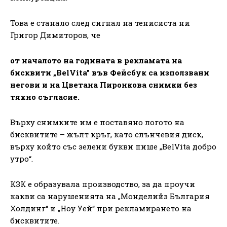
Това е станало след сигнал на тенисиста ни
Григор Димиторов, че
от началото на годината в рекламата на
бисквити „BelVita” във Фейсбук са използвани
негови и на Цветана Пиронкова снимки без
тяхно съгласие.
Върху снимките им е поставяно логото на
бисквитите – жълт кръг, като слънчевия диск,
върху който със зелени букви пише „BelVita добро
утро“.
КЗК е образувала производство, за да проучи
какви са нарушенията на „Монделийз България
Холдинг“ и „Ноу Уей“ при рекламирането на
бисквитите.