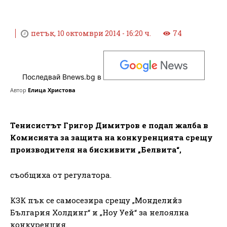
петък, 10 октомври 2014 - 16:20 ч.
74
Последвай Bnews.bg в
Автор
Елица Христова
Тенисистът Григор Димитров е подал жалба в
Комисията за защита на конкуренцията срещу
производителя на бискивити „Белвита“,
съобщиха от регулатора.
КЗК пък се самосезира срещу „Монделийз
България Холдинг“ и „Ноу Уей“ за нелоялна
конкуренция.