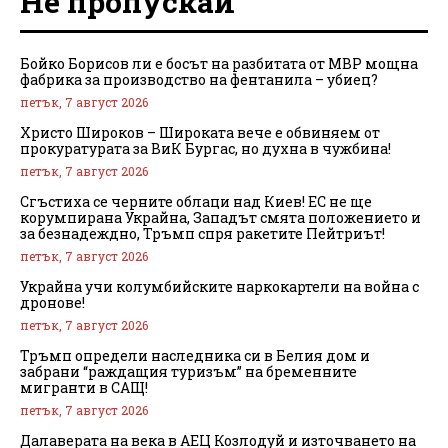
Не пропускай
Бойко Борисов ли е босът на разбитата от МВР мощна
фабрика за производство на фентанила – убиец?
петък, 7 август 2026
Христо Широков – Широката вече е обвиняем от
прокуратурата за ВиК Бургас, но духна в чужбина!
петък, 7 август 2026
Сгъстиха се черните облаци над Киев! ЕС не ще
корумпирана Украйна, Западът смята положението и
за безнадеждно, Тръмп спря ракетите Пейтриът!
петък, 7 август 2026
Украйна учи колумбийските наркокартели на война с
дронове!
петък, 7 август 2026
Тръмп определи наследника си в Белия дом и
забрани “раждащия туризъм” на бременните
мигранти в САЩ!
петък, 7 август 2026
Далаверата на века в АЕЦ Козлодуй и източването на