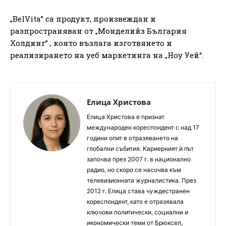
„BelVita” са продукт, произвеждан и
разпространяван от „Монделийз България
Холдинг” , която възлага изготвянето и
реализирането на уеб маркетинга на „Ноу Уей“.
Елица Христова
Елица Христова е признат
международен кореспондент с над 17
години опит в отразяването на
глобални събития. Кариерният ѝ път
започва през 2007 г. в национално
радио, но скоро се насочва към
телевизионната журналистика. През
2012 г. Елица става чуждестранен
кореспондент, като е отразявала
ключови политически, социални и
икономически теми от Брюксел,