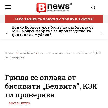
Най-важните новини с точния анализ!
Бойко Борисов ли е босът на разбитата от
МВР мощна фабрика за производство на
фентанила – убиец?
Начало
Social News
Гришо се оплака от бисквити "Белвита", КЗК
ги проверява
Гришо се оплака от
бисквити „Белвита“, КЗК
ги проверява
SOCIAL NEWS