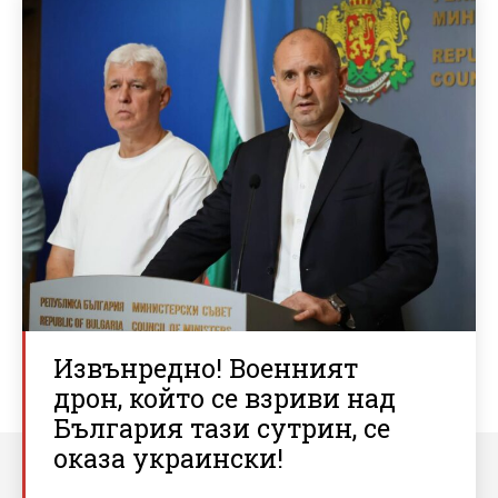
Извънредно! Военният
дрон, който се взриви над
България тази сутрин, се
оказа украински!