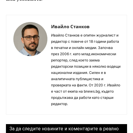
Ивайло Станков
Ивайло Станков е опитен журналист и
редактор с повече от 18 години работа
в печатни и онлайн медии. Започва
през 2006 г. като млад икономически
репортер, след което заема
редакторски позиции в няколко водещи
национални издания. Силен е в
аналитичната публицистика и
проверката на факти. От 2020 г. Ивайло
е част от екипа на bnews.bg, където
продължава да работи като старши
редактор.
За да следите новините и коментарите в реално