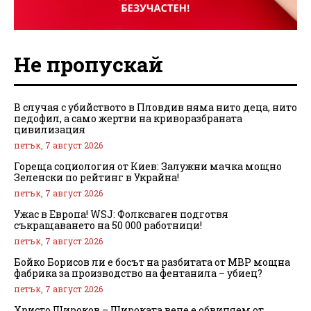
Не пропускай
В случая с убийството в Пловдив няма нито деца, нито
педофил, а само жертви на криворазбраната
цивилизация
петък, 7 август 2026
Гореща социология от Киев: Залужни мачка мощно
Зеленски по рейтинг в Украйна!
петък, 7 август 2026
Ужас в Европа! WSJ: Фолксваген подготвя
съкращаването на 50 000 работници!
петък, 7 август 2026
Бойко Борисов ли е босът на разбитата от МВР мощна
фабрика за производство на фентанила – убиец?
петък, 7 август 2026
Христо Широков – Широката вече е обвиняем от