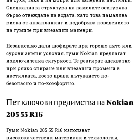
Специалната структура на ламелите осигурява
бързо отвеждане на водата, като това намалява
риска от аквапланинг и подобрява поведението
на гумите при внезапни маневри.
Независимо дали шофирате при горещо лято или
сурови зимни условия, гуми Nokian предлагат
изключителна сигурност. Те реагират адекватно
при рязко спиране или внезапни промени в
настилката, което прави пътуването по-
безопасно и по-комфортно.
Пет ключови предимства на Nokian
205 55 R16
Гуми Nokian 205 55 R16 използват
висококачествени материали и технологии,