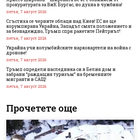
прокуратурата за ВиК Бургас, но духна в чужбина!
петък, 7 август 2026
Сгъстиха се черните облаци над Киев! ЕС не ще
корумпирана Украйна, Западът смята положението и
за безнадеждно, Тръмп спря ракетите Пейтриът!
петък, 7 август 2026
Украйна учи колумбийските наркокартели на война с
дронове!
петък, 7 август 2026
Тръмп определи наследника си в Белия дом и
забрани “раждащия туризъм” на бременните
мигранти в САЩ!
петък, 7 август 2026
Прочетете още