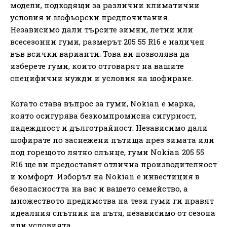
модели, подходящи за различни климатични
условия и шофьорски предпочитания.
Независимо дали търсите зимни, летни или
всесезонни гуми, размерът 205 55 R16 е наличен
във всички варианти. Това ви позволява да
изберете гуми, които отговарят на вашите
специфични нужди и условия на шофиране.
Когато става въпрос за гуми, Nokian е марка,
която осигурява безкомпромисна сигурност,
надеждност и дълготрайност. Независимо дали
шофирате по заснежени пътища през зимата или
под горещото лятно слънце, гуми Nokian 205 55
R16 ще ви предоставят отлична производителност
и комфорт. Изборът на Nokian е инвестиция в
безопасността на вас и вашето семейство, а
множеството предимства на тези гуми ги правят
идеалния спътник на пътя, независимо от сезона
или условията.