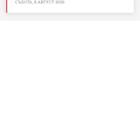
СЪБОТА, 8 АВГУСТ 2026
За bnews.bg
За нас
Реклама
Условия за ползване
Политика за бисквитки
Контакти
© Copyright BNews.bg, Снимки: BNEWS,
БГНЕС
Мade with
pvmg.co