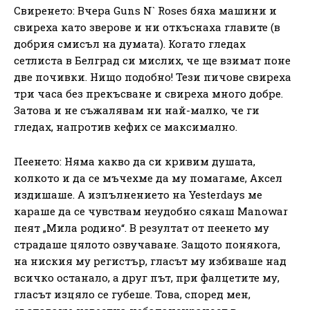
Свиренето: Вчера Guns N` Roses бяха машини и
свиреха като зверове и ни откъснаха главите (в
добрия смисъл на думата). Когато гледах
сетлиста в Белград си мислих, че ще взимат поне
две почивки. Нищо подобно! Тези пичове свиреха
три часа без прекъсване и свиреха много добре.
Затова и не съжалявам ни най-малко, че ги
гледах, напротив кефих се максимално.
Пеенето: Няма какво да си кривим душата,
колкото и да се мъчехме да му помагаме, Аксел
издишаше. А изпълнението на Yesterdays ме
караше да се чувствам неудобно сякаш Manowar
пеят „Мила родино“. В резултат от пеенето му
страдаше цялото озвучаване. Защото понякога,
на ниския му регистър, гласът му избиваше над
всичко останало, а друг път, при фалцетите му,
гласът изцяло се губеше. Това, според мен,