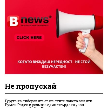
Не пропускай
Гуруто на либералите от жълтите павета защити
Румен Радев и размаза един твърде глупав