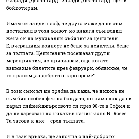
е заради „Делта гард“. Заради „Делта гард“ ще ги
бойкотирам.
Имам си аз един лаф, че друго може да не съм
постигнал в този живот, но винаги съм водил
жена си на музикални събития за ценители.
Е, вчерашния концерт не беше за ценители, беше
за тълпата. Ценителите посещават други
мероприятия, но признавам, още когато
взимахме билетите през февруари, обявихме, че
го правим „за доброто старо време“.
В този смисъл ще трябва да кажа, че никога не
съм бил особен фен на бандата, но няма как да си
карал тийнейджърството си през 90-те в София и
да не харесваш по някакъв начин Guns N` Roses.
Та затова и ние – сред тълпата.
И в тази връзка, ще започна с най-доброто: