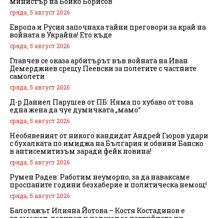
министър на Бойко Борисов
сряда, 5 август 2026
Европа и Русия започнаха тайни преговори за край на
войната в Украйна! Ето къде
сряда, 5 август 2026
Главчев се оказа арбитърът във войната на Иван
Демерджиев срещу Пеевски за полетите с частните
самолети
сряда, 5 август 2026
Д-р Даниел Парушев от ПБ: Няма по хубаво от това
една жена да чуе думичката „мамо“
сряда, 5 август 2026
Необявеният от никого кандидат Андрей Гюров удари
с бухалката по имиджа на България и обвини Банско
в антисемитизъм заради фейк новина!
сряда, 5 август 2026
Румен Радев: Работим неуморно, за да наваксаме
проспаните години безхаберие и политическа немощ!
сряда, 5 август 2026
Балотажът Илияна Йотова – Костя Костадинов е