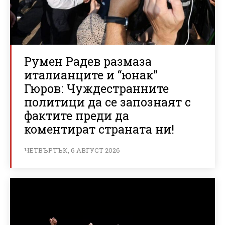
Румен Радев размаза
италианците и “юнак”
Гюров: Чуждестранните
политици да се запознаят с
фактите преди да
коментират страната ни!
ЧЕТВЪРТЪК, 6 АВГУСТ 2026