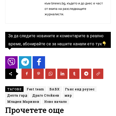
към bnews.bg, където и до днес е част
от екипа на разследващите
журналисти.
За да следите новините и коментарите в реално
време, абонирайте се за нашите канали ето тук
ТАГОВЕ
Fest team
БАБХ
Гънс енд роузес
Делта гард
Драго Стойнев
мвр
Младен Маринов
Ново начало
Прочетете още