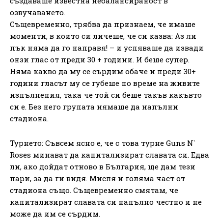
създаваше известна небалансираност в
озвучаването.
Същевременно, трябва да признаем, че имаше
моменти, в които си личеше, че си казва: Аз ли
пък няма да го направя! – и успяваше да извади
онзи глас от преди 30 + години. И беше супер.
Няма какво да му се сърдим обаче и преди 30+
години гласът му се губеше по време на живите
изпълнения, така че той си беше такъв какъвто
си е. Без него групата нямаше да напълни
стадиона.
Турнето: Съвсем ясно е, че с това турне Guns N`
Roses минават да капитализират славата си. Едва
ли, ако дойдат отново в България, ще дам тези
пари, за да ги видя. Мисля и голяма част от
стадиона също. Същевременно смятам, че
капитализират славата си напълно честно и не
може да им се сърдим.