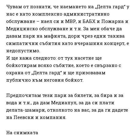
Чувам от познати, че наемането на „Делта гард“ у
нас е като комплексно административно
обслужване – наел си и МВР, и БАБХ и Пожарна и
Медицинско обслужване и т.н. За мен обаче да
давам пари на мафията, дори чрез едни такива
симпатични събития като вчерашния концерт, е
недопустимо.
И ще кажа следното: от тук насетне ще
бойкотирам всяко събитие, което е свързано с
охрана от „Делта гард“ и ще призовавам
публично към неговия бойкот.
Предпочитам тези пари за билети, за бира и за
вода и т.н., да дам Медиапул, за да си плати
делата-шамари, отколкото на вас, за да ги дадете
на Пеевски и компания.
На снимката