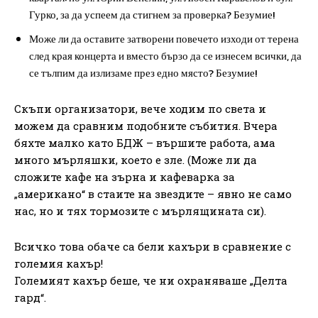
Гурко, за да успеем да стигнем за проверка? Безумие!
Може ли да оставите затворени повечето изходи от терена
след края концерта и вместо бързо да се изнесем всички, да
се тълпим да излизаме през едно място? Безумие!
Скъпи организатори, вече ходим по света и
можем да сравним подобните събития. Вчера
бяхте малко като БДЖ – вършите работа, ама
много мърляшки, което е зле. (Може ли да
сложите кафе на зърна и кафеварка за
„американо“ в стаите на звездите – явно не само
нас, но и тях тормозите с мърлящината си).
Всичко това обаче са бели кахъри в сравнение с
големия кахър!
Големият кахър беше, че ни охраняваше „Делта
гард“.