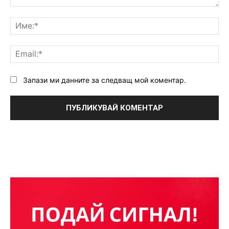
Коментар:
Им
Ema
Запази ми данните за следващ мой коментар.