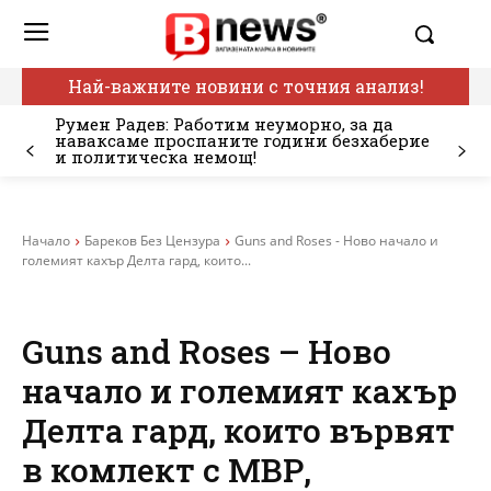
Най-важните новини с точния анализ!
Румен Радев: Работим неуморно, за да
наваксаме проспаните години безхаберие
и политическа немощ!
Начало
Бареков Без Цензура
Guns and Roses - Ново начало и
големият кахър Делта гард, които...
Guns and Roses – Ново
начало и големият кахър
Делта гард, които вървят
в комлект с МВР,