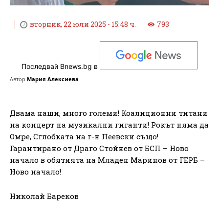
вторник, 22 юли 2025 - 15:48 ч.
793
Последвай Bnews.bg в
Автор
Мария Алексиева
Двама наши, много големи! Коалиционни титани
на концерт на музикални гиганти! Рокът няма да
Омре, Сглобката на г-н Пеевски също!
Гарантирано от Драго Стойнев от БСП – Ново
начало в обятията на Младен Маринов от ГЕРБ –
Ново начало!
Николай Бареков