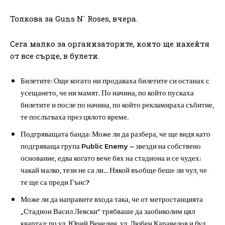
Толкова за Guns N` Roses, вчера.
Сега малко за организаторите, които ще нахейтя
от все сърце, в булети.
Билетите: Още когато ни продаваха билетите си останах с
усещането, че ни мамят. По начина, по който пускаха
билетите и после по начина, по който рекламираха събитие,
те послъгваха през цялото време.
Подгряващата банда: Може ли да разбера, че ще видя като
подгряваща група Public Enemy – звезди на собствено
основание, едва когато вече бях на стадиона и се чудех:
чакай малко, тези не са ли… Някой въобще беше ли чул, че
те ще са преди Гънс?
Може ли да направите входа така, че от метростанцията
„Стадион Васил Левски“ трябваше да заобиколим цял
квартал: по ул. Юрий Венелин, ул. Любен Каравелов и бул.