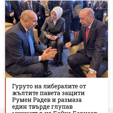
Гуруто на либералите от
жълтите павета защити
Румен Радев и размаза
един твърде глупав