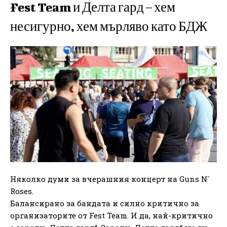
Fest Team и Делта гард – хем
несигурно, хем мърляво като БДЖ
Няколко думи за вчерашния концерт на Guns N`
Roses.
Балансирано за бандата и силно критично за
организаторите от Fest Team. И да, най-критично