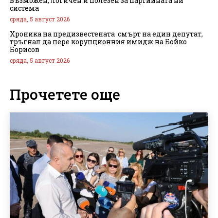
възможен, логичен и полезен за партийната ни
система
сряда, 5 август 2026
Хроника на предизвестената смърт на един депутат,
тръгнал да пере корупционния имидж на Бойко
Борисов
сряда, 5 август 2026
Прочетете още