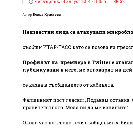
четвъртък, 14 август 2014 - 11:15 ч.
32
Автор
Елица Христова
Неизвестни лица са атакували микробло
съобщи ИТАР-ТАСС като се позова на пресс
Профилът на премиера в Twitter е стана
публикувани в него, не отговарят на де
се казва в съобщението от кабинета.
Фалшивият пост гласял: „Подавам оставка. 
правителството. Моля ви да ме извините“.
Около час по-късно тези съобщения са били