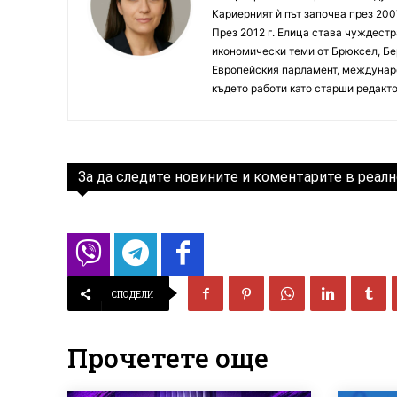
Кариерният ѝ път започва през 200
През 2012 г. Елица става чуждестр
икономически теми от Брюксел, Бер
Европейския парламент, междунаро
където работи като старши редакто
За да следите новините и коментарите в реалн
СПОДЕЛИ
Прочетете още