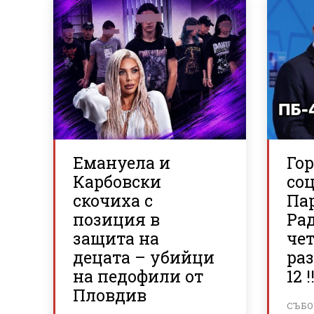
Емануела и
Го
Карбовски
со
скочиха с
Па
позиция в
Рад
защита на
че
децата – убийци
раз
на педофили от
12 !!
Пловдив
СЪБОТ