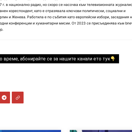
7 г. в национално радио, но скоро се насочва към телевизионната журналис
анен кореспондент, като е отразявала ключови политически, социални и
лин и Женева. Работила е по събития като европейски избори, заседания 
дни конференции и хуманитарни мисии. От 2023 се присъединява към bne
р.
о време, абонирайте се за нашите канали ето тук