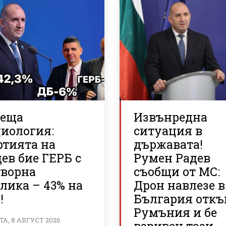
реща
Извънредна
циология:
ситуация в
ртията на
държавата!
ев бие ГЕРБ с
Румен Радев
творна
съобщи от МС:
лика – 43% на
Дрон навлезе в
!
България отк
Румъния и бе
А, 8 АВГУСТ 2026