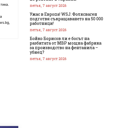
тика.
петък, 7 август 2026
Ужас в Европа! WSJ: Фолксваген
на
подготвя съкращаването на 50 000
ws.bg,
работници!
петък, 7 август 2026
Бойко Борисов ли е босът на
разбитата от МВР мощна фабрика
за производство на фентанила –
убиец?
петък, 7 август 2026