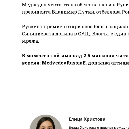
Медведев често става обект на шеги в Руси
президента Владимир Путин, отбелязва Ро
Руският премиер откри своя блог в социалн
Силициевата долина в САЩ. Блогът е един
мрежа.
В момента той има над 2.5 милиона чита
версия: MedvedevRussiaE, допълва агенц
Елица Христова
Елица Христова е признат междунар