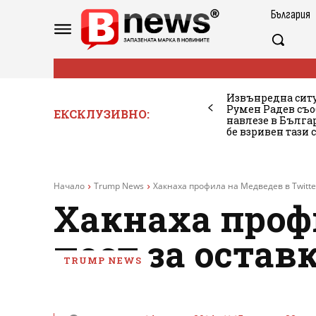
България
Извънредна ситу
Румен Радев съо
ЕКСКЛУЗИВНО:
навлезе в Бълг
бе взривен тази 
Начало
Trump News
Хакнаха профила на Медведев в Twitter
Хакнаха профи
пост за остав
TRUMP NEWS