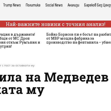
Trump News
Политика
Social News
Анализи
Бареков Без Ценз
Най-важните новини с точния анализ!
ация в държавата!
Бойко Борисов ли е босът на разби
бщи от МС: Дрон
от МВР мощна фабрика за
ария откъм Румъния и
производство на фентанила – убие
сутрин!
 с пост за оставката му
ла на Медведев в
ката му