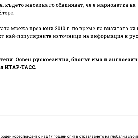
я, където мнозина го обвиняват, че е марионетка на
йтерс.
ата мрежа през юни 2010 г. по време на визитата си 
 от най-популярните източници на информация в ру
тели. Освен рускоезична, блогът има и англоези
ия ИТАР-ТАСС.
оден кореспондент с над 17 години опит в отразяването на глобални събит