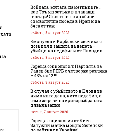
Войната, митата, паметниците …
как Тръмп затъна в плаващи
пясъци! Съветват го да обяви
символична победа в Иран и да
бяга от там
в
събота, 8 август 2026
ската
Емануела и Карбовски скочиха с
позиция в защита на децата –
убийци на педофили от Пловдив
чна
събота, 8 август 2026
Гореща социология: Партията на
Радев бие ГЕРБ с четворна разлика
– 43% на 12 !!!
събота, 8 август 2026
В случая с убийството в Пловдив
няма нито деца, нито педофил, а
само жертви на криворазбраната
цивилизация
петък, 7 август 2026
Гореща социология от Киев:
Залужни мачка мощно Зеленски
по рейтинг в Украйна!
ия.