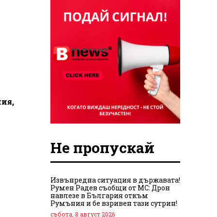
ния,
Не пропускай
Извънредна ситуация в държавата!
Румен Радев съобщи от МС: Дрон
навлезе в България откъм
Румъния и бе взривен тази сутрин!
събота, 8 август 2026