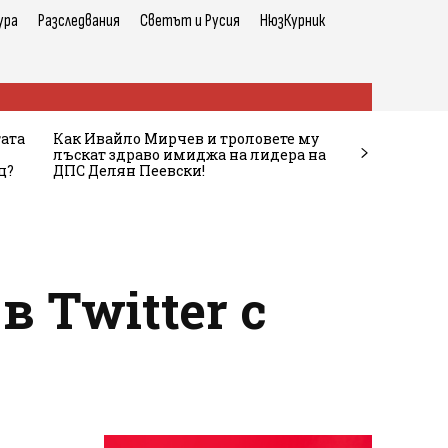
ура
Разследвания
Светът и Русия
НюзКурник
тата
Как Ивайло Мирчев и троловете му
лъскат здраво имиджа на лидера на
ц?
ДПС Делян Пеевски!
 Twitter с