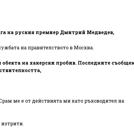
га на руския премиер Дмитрий Медведев,
лужбата на правителството в Москва.
л обекта на хакерски пробив. Последните съобще
йствителността,
Срам ме е от действията ми като ръководител на
 изтрити.