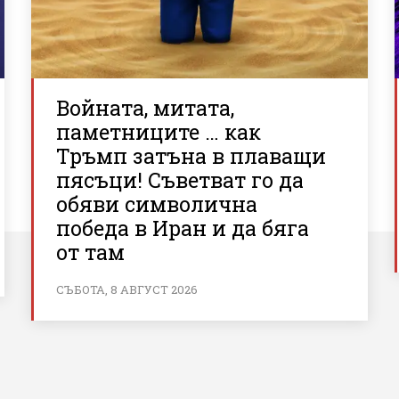
Войната, митата,
паметниците … как
Тръмп затъна в плаващи
пясъци! Съветват го да
обяви символична
победа в Иран и да бяга
от там
СЪБОТА, 8 АВГУСТ 2026