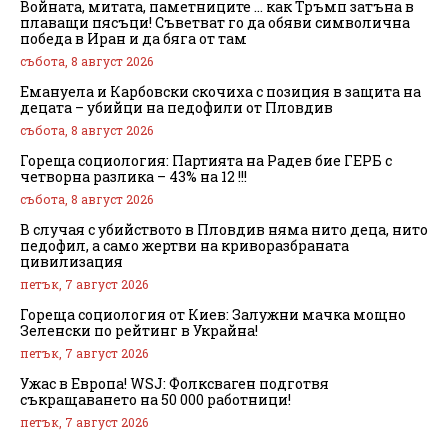
Войната, митата, паметниците … как Тръмп затъна в
плаващи пясъци! Съветват го да обяви символична
победа в Иран и да бяга от там
събота, 8 август 2026
Емануела и Карбовски скочиха с позиция в защита на
децата – убийци на педофили от Пловдив
събота, 8 август 2026
Гореща социология: Партията на Радев бие ГЕРБ с
четворна разлика – 43% на 12 !!!
събота, 8 август 2026
В случая с убийството в Пловдив няма нито деца, нито
педофил, а само жертви на криворазбраната
цивилизация
петък, 7 август 2026
Гореща социология от Киев: Залужни мачка мощно
Зеленски по рейтинг в Украйна!
петък, 7 август 2026
Ужас в Европа! WSJ: Фолксваген подготвя
съкращаването на 50 000 работници!
петък, 7 август 2026