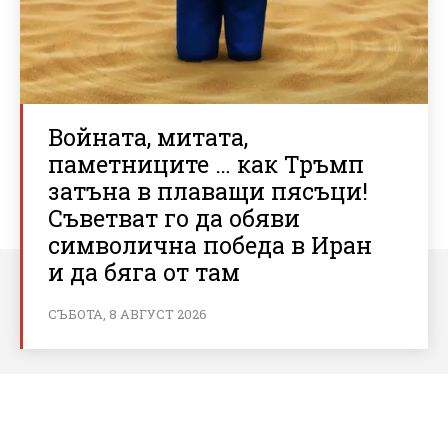
Войната, митата,
паметниците … как Тръмп
затъна в плаващи пясъци!
Съветват го да обяви
символична победа в Иран
и да бяга от там
СЪБОТА, 8 АВГУСТ 2026