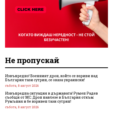
Не пропускай
Извънредно! Военният дрон, който се взриви над
България тази сутрин, се оказа украински!
събота, 8 август 2026
Извънредна ситуация в държавата! Румен Радев
съобщи от МС: Дрон навлезе в България откъм
Румъния и бе взривен тази сутрин!
събота, 8 август 2026