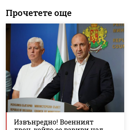
Прочетете още
Извънредно! Военният
дрон, който се взриви над