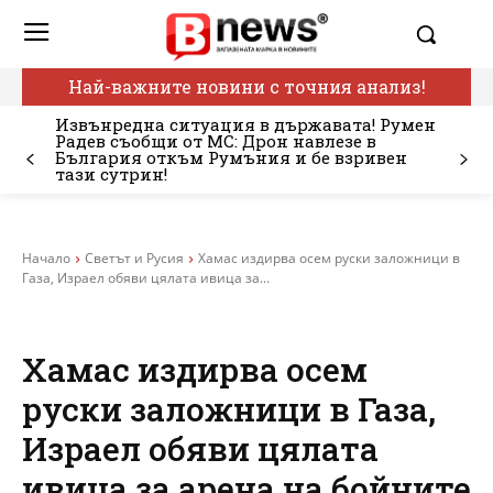
Най-важните новини с точния анализ!
Извънредна ситуация в държавата! Румен
Радев съобщи от МС: Дрон навлезе в
България откъм Румъния и бе взривен
тази сутрин!
Начало
Светът и Русия
Хамас издирва осем руски заложници в
Газа, Израел обяви цялата ивица за...
Хамас издирва осем
руски заложници в Газа,
Израел обяви цялата
ивица за арена на бойните