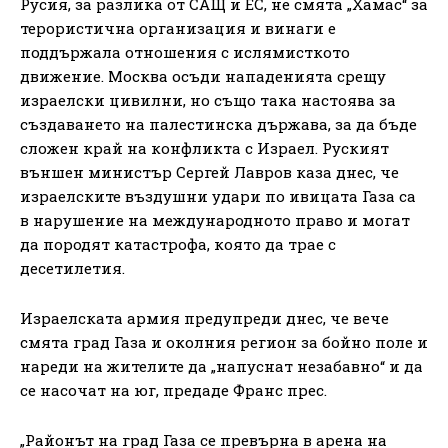
Русия, за разлика от САЩ и ЕС, не смята „Хамас“ за
терористична организация и винаги е
поддържала отношения с ислямисткото
движение. Москва осъди нападенията срещу
израелски цивилни, но също така настоява за
създаването на палестинска държава, за да бъде
сложен край на конфликта с Израел. Руският
външен министър Сергей Лавров каза днес, че
израелските въздушни удари по ивицата Газа са
в нарушение на международното право и могат
да породят катастрофа, която да трае с
десетилетия.
Израелската армия предупреди днес, че вече
смята град Газа и околния регион за бойно поле и
нареди на жителите да „напуснат незабавно“ и да
се насочат на юг, предаде Франс прес.
„Районът на град Газа се превърна в арена на