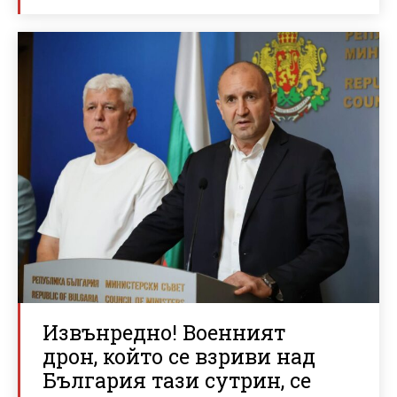
Извънредно! Военният
дрон, който се взриви над
България тази сутрин, се