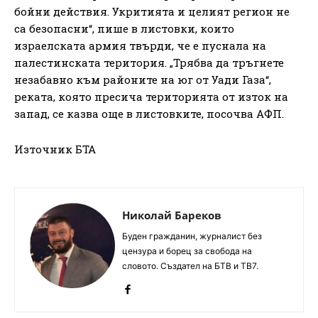
бойни действия. Укритията и целият регион не
са безопасни“, пише в листовки, които
израелската армия твърди, че е пуснала на
палестинската територия. „Трябва да тръгнете
незабавно към районите на юг от Уади Газа“,
реката, която пресича територията от изток на
запад, се казва още в листовките, посочва АФП.
Източник БТА
Николай Бареков
Буден гражданин, журналист без
цензура и борец за свобода на
словото. Създател на БТВ и ТВ7.