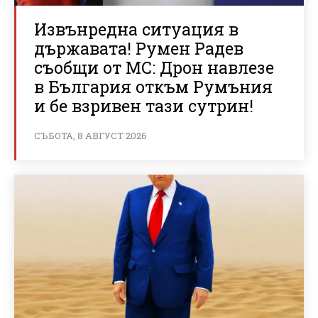
Извънредна ситуация в
държавата! Румен Радев
съобщи от МС: Дрон навлезе
в България откъм Румъния
и бе взривен тази сутрин!
СЪБОТА, 8 АВГУСТ 2026