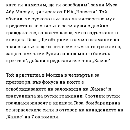
като ги намерим, ще ги освободим“, заяви Муса
Абу Марзук, цитиран от РИА „Новости“. Той
обясни, че руското външно министерство му е
предоставило списък с осем души с двойно
гражданство, за които казва, че са задържани в
ивицата Газа. „Ще обърнем голямо внимание на
този списък и ще се отнесем към него грижливо,
защото смятаме Русия за наш много близък
приятел“, добави представителят на „Хамас“.
Той пристигна в Москва в четвъртък за
преговори, във фокуса на които е
освобождаването на заложници на „Хамас“ и
евакуацията на руски граждани. Стотици руски
граждани живеят в ивицата Газа, бомбардирана
от израелските сили в отговор на нападението на
„Хамас“ на 7 октомври.