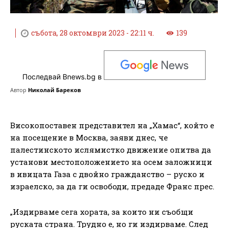
събота, 28 октомври 2023 - 22:11 ч.
139
Последвай Bnews.bg в
Автор
Николай Бареков
Високопоставен представител на „Хамас“, който е
на посещение в Москва, заяви днес, че
палестинското ислямистко движение опитва да
установи местоположението на осем заложници
в ивицата Газа с двойно гражданство – руско и
израелско, за да ги освободи, предаде Франс прес.
„Издирваме сега хората, за които ни съобщи
руската страна. Трудно е, но ги издирваме. След