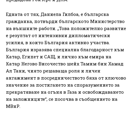
Едната от тях, Даниела Гилбоа, е българска
гражданка, потвърди българското Министерство
на външните работи. „Това положително развитие
е резултат от интензивни дипломатически
усилия, в които България активно участва.
България изразява специална благодарност към
Катар, Египет и САЩ, и лично към емира на
Катар Негово Височество шейх Тамим бин Хамад
Ал Тани, чиято решаваща роля и личен
ангажимент в посредничеството бяха от ключово
значение за постигането на споразумението за
прекратяване на огъня в Газа и освобождаването
на заложниците“, се посочва в съобщението на
МВнР.