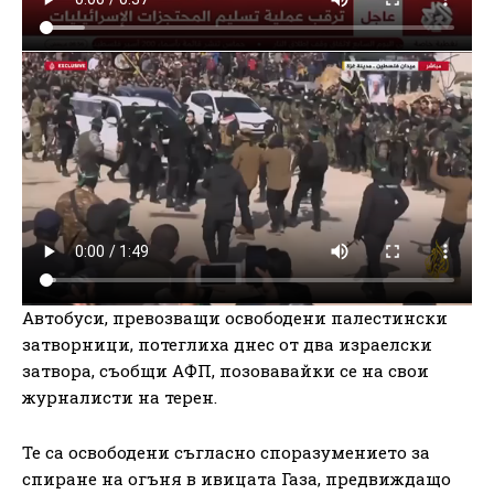
Автобуси, превозващи освободени палестински
затворници, потеглиха днес от два израелски
затвора, съобщи АФП, позовавайки се на свои
журналисти на терен.
Те са освободени съгласно споразумението за
спиране на огъня в ивицата Газа, предвиждащо