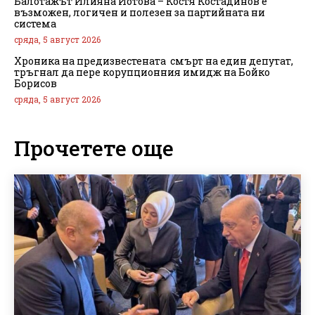
Балотажът Илияна Йотова – Костя Костадинов е
възможен, логичен и полезен за партийната ни
система
сряда, 5 август 2026
Хроника на предизвестената смърт на един депутат,
тръгнал да пере корупционния имидж на Бойко
Борисов
сряда, 5 август 2026
Прочетете още