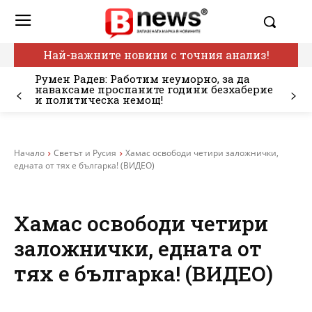
Най-важните новини с точния анализ!
Румен Радев: Работим неуморно, за да
наваксаме проспаните години безхаберие
и политическа немощ!
Начало
Светът и Русия
Хамас освободи четири заложнички,
едната от тях е българка! (ВИДЕО)
Хамас освободи четири
заложнички, едната от
тях е българка! (ВИДЕО)