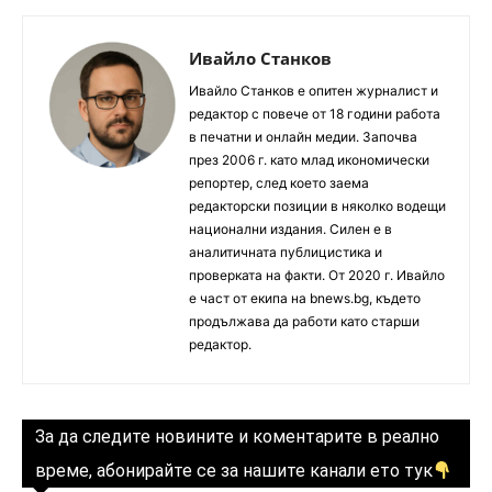
Ивайло Станков
Ивайло Станков е опитен журналист и
редактор с повече от 18 години работа
в печатни и онлайн медии. Започва
през 2006 г. като млад икономически
репортер, след което заема
редакторски позиции в няколко водещи
национални издания. Силен е в
аналитичната публицистика и
проверката на факти. От 2020 г. Ивайло
е част от екипа на bnews.bg, където
продължава да работи като старши
редактор.
За да следите новините и коментарите в реално
време, абонирайте се за нашите канали ето тук