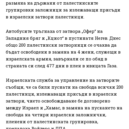
размяна на държани от палестинските
групировки заложници за излежаващи присъди
в израелски затвори палестинци.
Автобусите тръгнаха от затвора „Офер“ на
Западния бряг и „Кциот“ в пустинатя Негев. Днес
общо 200 палестински затворници се очаква да
бъдат освободени в замяна на 4 жени, служещи в
израелската армия, завърнали се по обяд в
страната си след 477 дни в плен в ивицата Газа.
Израелската служба за управление на затворите
съобщи, че са били пуснати на свобода всички 200
палестинци, излежаващи присъди в израелски
затвори, чието освобождаване бе договорено
между Израел и „Хамас, в замяна на пускането на
свобода на четири израелски заложнички,
пленени от палестинската групировка,
предадоха Ройтерс и ДПА.