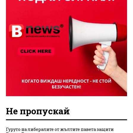
Не пропускай
Гуруто на либералите от жълтите павета защити