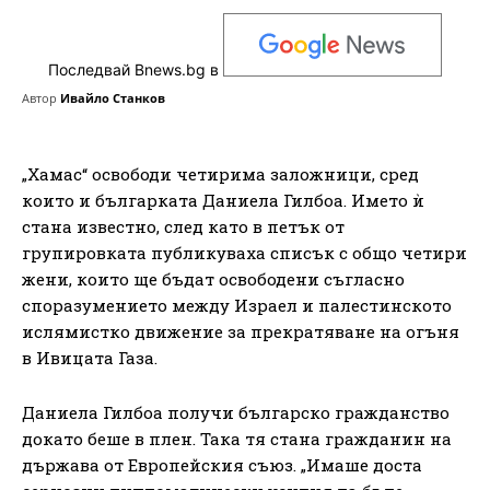
Последвай Bnews.bg в
Автор
Ивайло Станков
„Хамас“ освободи четирима заложници, сред
които и българката Даниела Гилбоа. Името ѝ
стана известно, след като в петък от
групировката публикуваха списък с общо четири
жени, които ще бъдат освободени съгласно
споразумението между Израел и палестинското
ислямистко движение за прекратяване на огъня
в Ивицата Газа.
Даниела Гилбоа получи българско гражданство
докато беше в плен. Така тя стана гражданин на
държава от Европейския съюз. „Имаше доста