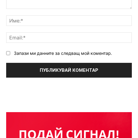
Коментар:
Им
Ema
Запази ми данните за следващ мой коментар.