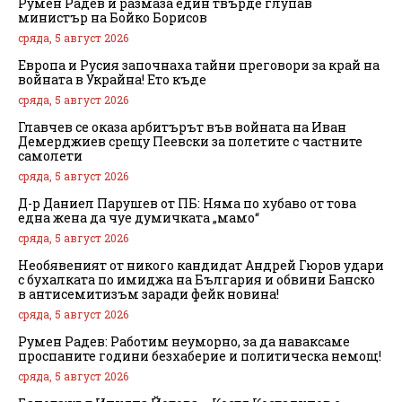
Румен Радев и размаза един твърде глупав
министър на Бойко Борисов
сряда, 5 август 2026
Европа и Русия започнаха тайни преговори за край на
войната в Украйна! Ето къде
сряда, 5 август 2026
Главчев се оказа арбитърът във войната на Иван
Демерджиев срещу Пеевски за полетите с частните
самолети
сряда, 5 август 2026
Д-р Даниел Парушев от ПБ: Няма по хубаво от това
една жена да чуе думичката „мамо“
сряда, 5 август 2026
Необявеният от никого кандидат Андрей Гюров удари
с бухалката по имиджа на България и обвини Банско
в антисемитизъм заради фейк новина!
сряда, 5 август 2026
Румен Радев: Работим неуморно, за да наваксаме
проспаните години безхаберие и политическа немощ!
сряда, 5 август 2026