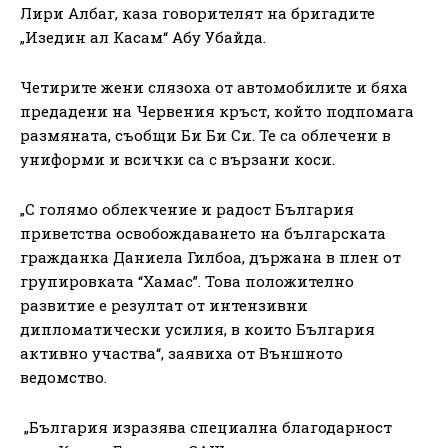
Лири Албаг, каза говорителят на бригадите
„Изедин ал Касам“ Абу Убайда.
Четирите жени слязоха от автомобилите и бяха
предадени на Червения кръст, който подпомага
размяната, съобщи Би Би Си. Те са облечени в
униформи и всички са с вързани коси.
„С голямо облекчение и радост България
приветства освобождаването на българската
гражданка Даниела Гилбоа, държана в плен от
групировката “Хамас”. Това положително
развитие е резултат от интензивни
дипломатически усилия, в които България
активно участва“, заявиха от Външното
ведомство.
„България изразява специална благодарност