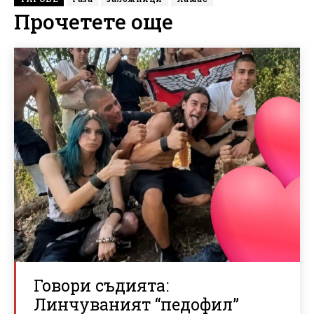
Прочетете още
Говори съдията:
Линчуваният “педофил”