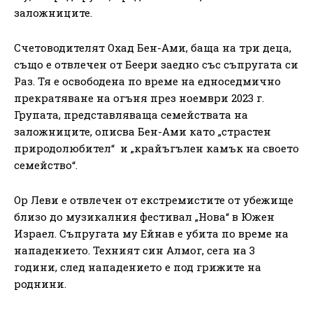
заложниците.
Счетоводителят Охад Бен-Ами, баща на три деца,
също е отвлечен от Беери заедно със съпругата си
Раз. Тя е освободена по време на едноседмично
прекратяване на огъня през ноември 2023 г.
Групата, представляваща семействата на
заложниците, описва Бен-Ами като „страстен
природолюбител“ и „крайъгълен камък на своето
семейство“.
Ор Леви е отвлечен от екстремистите от убежище
близо до музикалния фестивал „Нова“ в Южен
Израел. Съпругата му Ейнав е убита по време на
нападението. Техният син Алмог, сега на 3
години, след нападението е под грижите на
роднини.