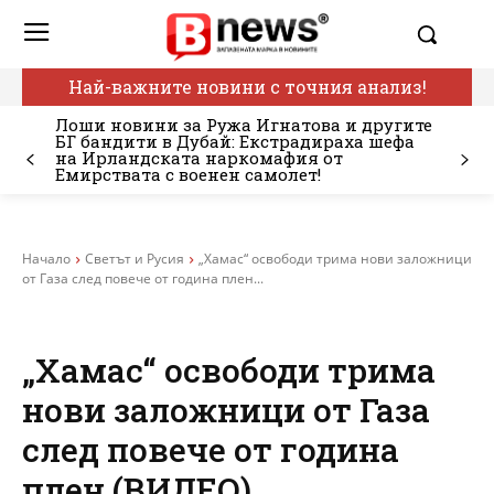
Най-важните новини с точния анализ!
Лоши новини за Ружа Игнатова и другите
БГ бандити в Дубай: Екстрадираха шефа
на Ирландската наркомафия от
Емирствата с военен самолет!
Начало
Светът и Русия
„Хамас“ освободи трима нови заложници
от Газа след повече от година плен...
„Хамас“ освободи трима
нови заложници от Газа
след повече от година
плен (ВИДЕО)