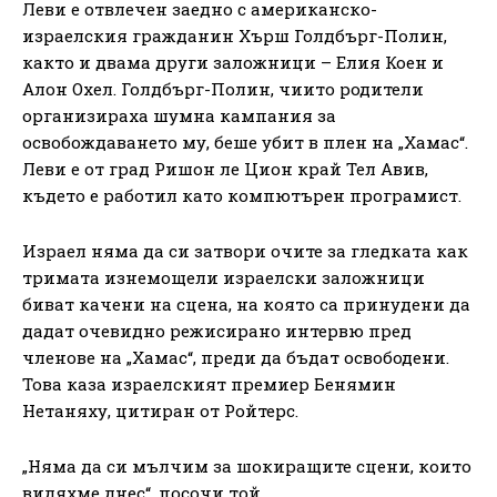
Леви е отвлечен заедно с американско-
израелския гражданин Хърш Голдбърг-Полин,
както и двама други заложници – Елия Коен и
Алон Охел. Голдбърг-Полин, чиито родители
организираха шумна кампания за
освобождаването му, беше убит в плен на „Хамас“.
Леви е от град Ришон ле Цион край Тел Авив,
където е работил като компютърен програмист.
Израел няма да си затвори очите за гледката как
тримата изнемощели израелски заложници
биват качени на сцена, на която са принудени да
дадат очевидно режисирано интервю пред
членове на „Хамас“, преди да бъдат освободени.
Това каза израелският премиер Бенямин
Нетаняху, цитиран от Ройтерс.
„Няма да си мълчим за шокиращите сцени, които
видяхме днес“, посочи той.