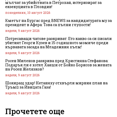
мълчат за убийствата в Петрохан, истеризират за
екзекуцията в Пловдив!
понеделник, 10 август 2026
Кметът на Бургас пред BNEWS за кандидатурата му за
президент в Афера: Това са пълни глупости!
неделя, 9 август 2026
Потресаващи чатове разкриват: Ето какво са си писали
убитият Георги Кузев и 15-годишното момиче преди
кървавата засада на Младежкия хълм!
неделя, 9 август 2026
Росен Миленов разкрива пред Кристияна Стефанова:
Подарък ли е хотел Хаяши от Бойко Борисов за жената
на Росен Желязков?
неделя, 9 август 2026
Шокиращ удар! Нетаняху отхвърли мирния план на
Тръмп за Ивицата Газа!
неделя, 9 август 2026
Прочетете още