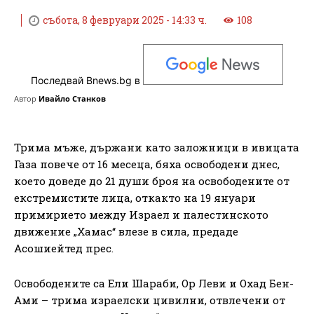
събота, 8 февруари 2025 - 14:33 ч.
108
Последвай Bnews.bg в
Автор
Ивайло Станков
Трима мъже, държани като заложници в ивицата
Газа повече от 16 месеца, бяха освободени днес,
което доведе до 21 души броя на освободените от
екстремистите лица, откакто на 19 януари
примирието между Израел и палестинското
движение „Хамас“ влезе в сила, предаде
Асошиейтед прес.
Освободените са Ели Шараби, Ор Леви и Охад Бен-
Ами – трима израелски цивилни, отвлечени от