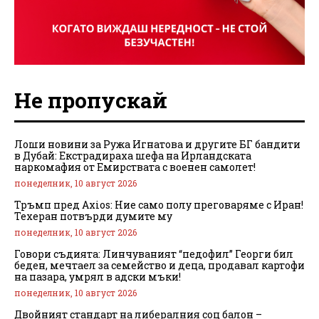
Не пропускай
Лоши новини за Ружа Игнатова и другите БГ бандити
в Дубай: Екстрадираха шефа на Ирландската
наркомафия от Емирствата с военен самолет!
понеделник, 10 август 2026
Тръмп пред Axios: Ние само полу преговаряме с Иран!
Техеран потвърди думите му
понеделник, 10 август 2026
Говори съдията: Линчуваният “педофил” Георги бил
беден, мечтаел за семейство и деца, продавал картофи
на пазара, умрял в адски мъки!
понеделник, 10 август 2026
Двойният стандарт на либералния соц балон –