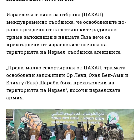
Израелските сили за отбрана (ЦАХАЛ)
междувременно съобщиха, че освободените по-
рано през деня от палестинските радикали
трима заложници в ивицата Газа вече са
прехвърлени от израелските военни на
територията на Израел, съобщиха агенциите.
„Преди малко ескортирани от ЦАХАЛ, тримата
освободени заложници Ор Леви, Охад Бен-Ами и
Елиягу (Ели) Шараби бяха прехвърлени на
територията на Израел“, посочи израелската
армия.