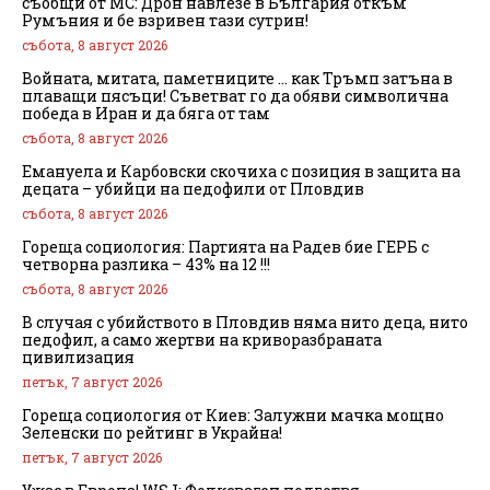
съобщи от МС: Дрон навлезе в България откъм
Румъния и бе взривен тази сутрин!
събота, 8 август 2026
Войната, митата, паметниците … как Тръмп затъна в
плаващи пясъци! Съветват го да обяви символична
победа в Иран и да бяга от там
събота, 8 август 2026
Емануела и Карбовски скочиха с позиция в защита на
децата – убийци на педофили от Пловдив
събота, 8 август 2026
Гореща социология: Партията на Радев бие ГЕРБ с
четворна разлика – 43% на 12 !!!
събота, 8 август 2026
В случая с убийството в Пловдив няма нито деца, нито
педофил, а само жертви на криворазбраната
цивилизация
петък, 7 август 2026
Гореща социология от Киев: Залужни мачка мощно
Зеленски по рейтинг в Украйна!
петък, 7 август 2026