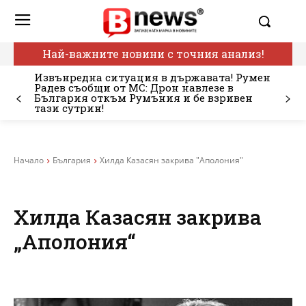
Най-важните новини с точния анализ!
Извънредна ситуация в държавата! Румен
Радев съобщи от МС: Дрон навлезе в
България откъм Румъния и бе взривен
тази сутрин!
Начало
България
Хилда Казасян закрива "Аполония"
Хилда Казасян закрива
„Аполония“