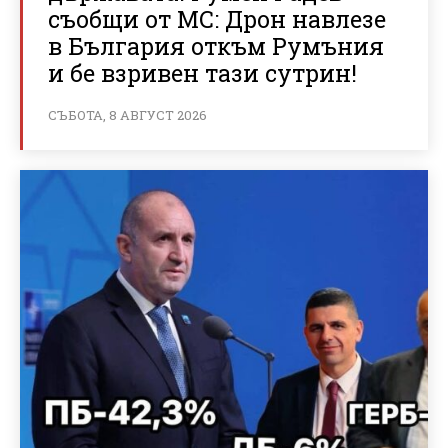
съобщи от МС: Дрон навлезе
в България откъм Румъния
и бе взривен тази сутрин!
СЪБОТА, 8 АВГУСТ 2026