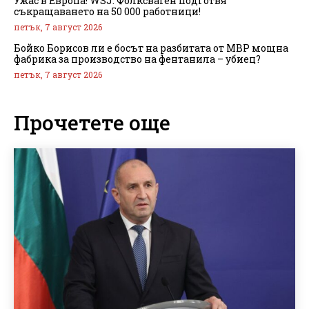
Ужас в Европа! WSJ: Фолксваген подготвя
съкращаването на 50 000 работници!
петък, 7 август 2026
Бойко Борисов ли е босът на разбитата от МВР мощна
фабрика за производство на фентанила – убиец?
петък, 7 август 2026
Прочетете още