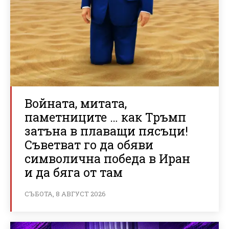
Войната, митата,
паметниците … как Тръмп
затъна в плаващи пясъци!
Съветват го да обяви
символична победа в Иран
и да бяга от там
СЪБОТА, 8 АВГУСТ 2026