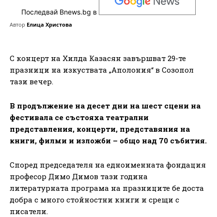
Последвай Bnews.bg в
Автор
Елица Христова
С концерт на Хилда Казасян завършват 29-те
празници на изкуствата „Аполония“ в Созопол
тази вечер.
В продължение на десет дни на шест сцени на
фестивала се състояха театрални
представления, концерти, представяния на
книги, филми и изложби – общо над 70 събития.
Според председателя на едноименната фондация
професор Димо Димов тази година
литературната програма на празниците бе доста
добра с много стойностни книги и срещи с
писатели.