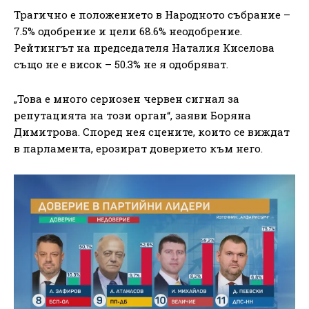
Трагично е положението в Народното събрание –
7.5% одобрение и цели 68.6% неодобрение.
Рейтингът на председателя Наталия Киселова
също не е висок – 50.3% не я одобряват.
„Това е много сериозен червен сигнал за
репутацията на този орган“, заяви Боряна
Димитрова. Според нея сцените, които се виждат
в парламента, ерозират доверието към него.