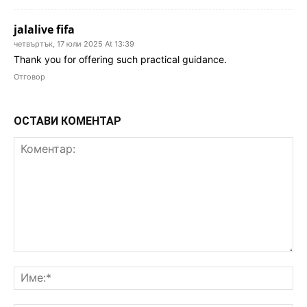
jalalive fifa
четвъртък, 17 юли 2025 At 13:39
Thank you for offering such practical guidance.
Отговор
ОСТАВИ КОМЕНТАР
Коментар:
Им