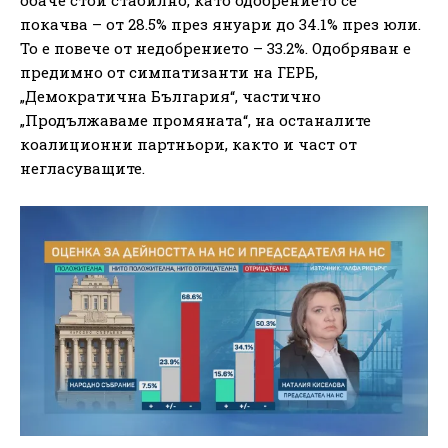
обаче стои стабилно, като одобрението се
покачва – от 28.5% през януари до 34.1% през юли.
То е повече от недобрението – 33.2%. Одобряван е
предимно от симпатизанти на ГЕРБ,
„Демократична България“, частично
„Продължаваме промяната“, на останалите
коалиционни партньори, както и част от
негласуващите.