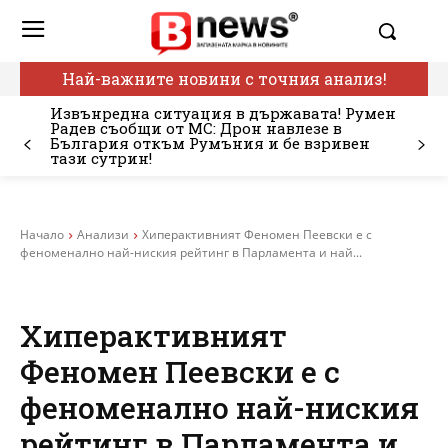
Най-важните новини с точния анализ!
Извънредна ситуация в държавата! Румен
Радев съобщи от МС: Дрон навлезе в
България откъм Румъния и бе взривен
тази сутрин!
Начало
Анализи
Хиперактивният Феномен Пеевски е с
феноменално най-ниския рейтинг в Парламента и най...
Хиперактивният
Феномен Пеевски е с
феноменално най-ниския
рейтинг в Парламента и