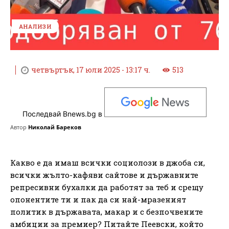
АНАЛИЗИ
четвъртък, 17 юли 2025 - 13:17 ч.
513
Последвай Bnews.bg в
Автор
Николай Бареков
Какво е да имаш всички социолози в джоба си,
всички жълто-кафяви сайтове и държавните
репресивни бухалки да работят за теб и срещу
опонентите ти и пак да си най-мразеният
политик в държавата, макар и с безпочвените
амбиции за премиер? Питайте Пеевски, който