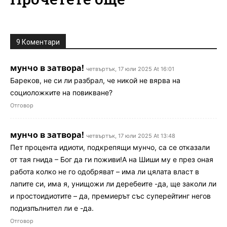
9 Коментари
мунчо в затвора!
четвъртък, 17 юли 2025 At 16:01
Бареков, не си ли разбрал, че никой не вярва на
социоложките на повикване?
Отговор
мунчо в затвора!
четвъртък, 17 юли 2025 At 13:48
Пет процента идиоти, подкрепящи мунчо, са се отказали
от тая гнида – Бог да ги поживи!А на Шиши му е през оная
работа колко не го одобряват – има ли цялата власт в
лапите си, има я, унищожи ли деребеите -да, ще заколи ли
и простоидиотите – да, премиерът със суперейтинг негов
подизпълнител ли е -да.
Отговор