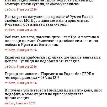
Извънредно! Военният дрон, който се взриви над
България тази сутрин, се оказа украински!
събота, 8 август 2026
Извънредна ситуация в държавата! Румен Радев
съобщи от МС: Дрон навлезе в България откъм
Румъния и бе взривен тази сутрин!
събота, 8 август 2026
Войната, митата, паметниците … как Тръмп затъна в
плаващи пясъци! Съветват го да обяви символична
победа в Иран и да бяга от там
събота, 8 август 2026
Емануела и Карбовски скочиха с позиция в защита на
децата – убийци на педофили от Пловдив
събота, 8 август 2026
Гореща социология: Партията на Радев бие ГЕРБ с
четворна разлика – 43% на 12 !!!
събота, 8 август 2026
В случая с убийството в Пловдив няма нито деца, нито
педофил, а само жертви на криворазбраната
цивилизация
петък, 7 август 2026