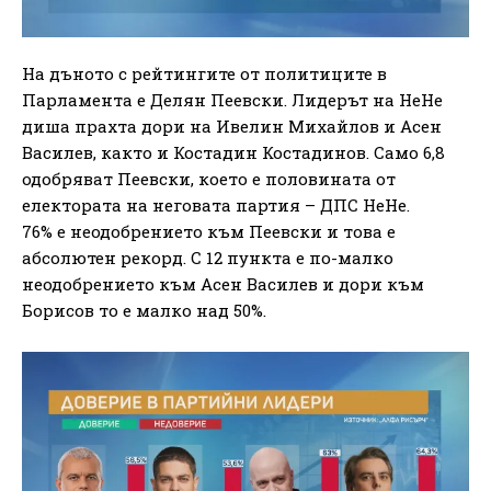
На дъното с рейтингите от политиците в
Парламента е Делян Пеевски. Лидерът на НеНе
диша прахта дори на Ивелин Михайлов и Асен
Василев, както и Костадин Костадинов. Само 6,8
одобряват Пеевски, което е половината от
електората на неговата партия – ДПС НеНе.
76% е неодобрението към Пеевски и това е
абсолютен рекорд. С 12 пункта е по-малко
неодобрението към Асен Василев и дори към
Борисов то е малко над 50%.