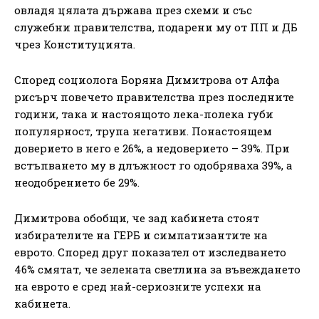
овладя цялата държава през схеми и със
служебни правителства, подарени му от ПП и ДБ
чрез Конституцията.
Според социолога Боряна Димитрова от Алфа
рисърч повечето правителства през последните
години, така и настоящото лека-полека губи
популярност, трупа негативи. Понастоящем
доверието в него е 26%, а недоверието – 39%. При
встъпването му в длъжност го одобряваха 39%, а
неодобрението бе 29%.
Димитрова обобщи, че зад кабинета стоят
избирателите на ГЕРБ и симпатизантите на
еврото. Според друг показател от изследването
46% смятат, че зелената светлина за въвеждането
на еврото е сред най-сериозните успехи на
кабинета.