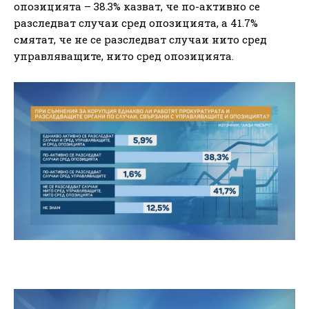
опозицията – 38.3% казват, че по-активно се
разследват случаи сред опозицията, а 41.7%
смятат, че не се разследват случаи нито сред
управляващите, нито сред опозицията.