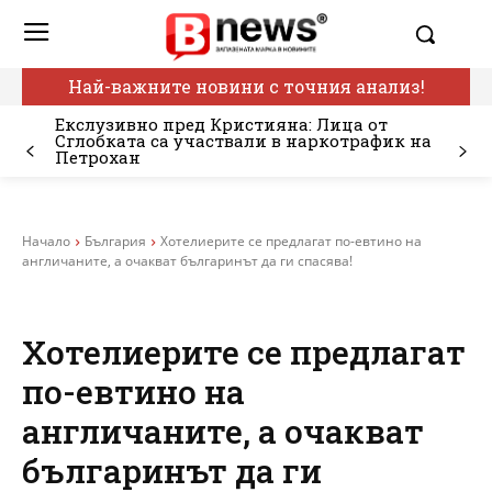
Най-важните новини с точния анализ!
Екслузивно пред Кристияна: Лица от
Сглобката са участвали в наркотрафик на
Петрохан
Начало
България
Хотелиерите се предлагат по-евтино на
англичаните, а очакват българинът да ги спасява!
Хотелиерите се предлагат
по-евтино на
англичаните, а очакват
българинът да ги