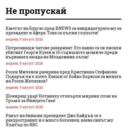
Не пропускай
Кметът на Бургас пред BNEWS за кандидатурата му за
президент в Афера: Това са пълни глупости!
неделя, 9 август 2026
Потресаващи чатове разкриват: Ето какво са си писали
убитият Георги Кузев и 15-годишното момиче преди
кървавата засада на Младежкия хълм!
неделя, 9 август 2026
Росен Миленов разкрива пред Кристияна Стефанова:
Подарък ли е хотел Хаяши от Бойко Борисов за жената
на Росен Желязков?
неделя, 9 август 2026
Шокиращ удар! Нетаняху отхвърли мирния план на
Тръмп за Ивицата Газа!
неделя, 9 август 2026
Ракът на бившия президент Джо Байдън се е
разпространил и е много болезнен, казва синът му
Хънтър по BBC