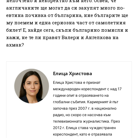
непочтено и некоректно към него. Освен, че
англичаните ще могат да си закупят много по-
евтина почивка от българина, ние българите ще
му поемем и една сериозна част от самолетния
билет! Е, хайде сега, скъпи българино помисли и
кажи, не те ли правят Валери и Ангелкова на
ахмак?
Елица Христова
Елица Христова е признат
международен кореспондент с над 17
години опит в отразяването на
глобални събития. Кариерният ѝ път
започва през 2007 г. в национално
радио, но скоро се насочва към
телевизионната журналистика. През
2012 г. Елица става чуждестранен
кореспондент, като е отразявала