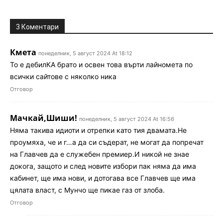
3 Коментари
Кмета
понеделник, 5 август 2024 At 18:12
То е дебилКА брато и освен това върти лайномета по
всички сайтове с няколко ника
Отговор
Мачкай,Шиши!
понеделник, 5 август 2024 At 16:56
Няма такива идиоти и отрепки като тия двамата.Не
проумяха, че и г…а да си съдерат, не могат да попречат
на Главчев да е служебен премиер.И никой не знае
докога, защото и след новите избори пак няма да има
кабинет, ще има нови, и дотогава все Главчев ще има
цялата власт, с Мунчо ще пикае газ от злоба.
Отговор