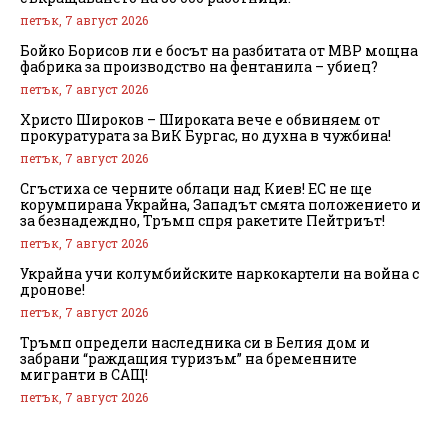
петък, 7 август 2026
Бойко Борисов ли е босът на разбитата от МВР мощна
фабрика за производство на фентанила – убиец?
петък, 7 август 2026
Христо Широков – Широката вече е обвиняем от
прокуратурата за ВиК Бургас, но духна в чужбина!
петък, 7 август 2026
Сгъстиха се черните облаци над Киев! ЕС не ще
корумпирана Украйна, Западът смята положението и
за безнадеждно, Тръмп спря ракетите Пейтриът!
петък, 7 август 2026
Украйна учи колумбийските наркокартели на война с
дронове!
петък, 7 август 2026
Тръмп определи наследника си в Белия дом и
забрани “раждащия туризъм” на бременните
мигранти в САЩ!
петък, 7 август 2026