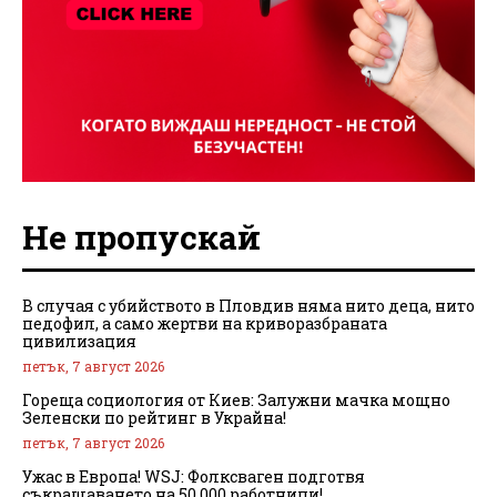
Не пропускай
В случая с убийството в Пловдив няма нито деца, нито
педофил, а само жертви на криворазбраната
цивилизация
петък, 7 август 2026
Гореща социология от Киев: Залужни мачка мощно
Зеленски по рейтинг в Украйна!
петък, 7 август 2026
Ужас в Европа! WSJ: Фолксваген подготвя
съкращаването на 50 000 работници!