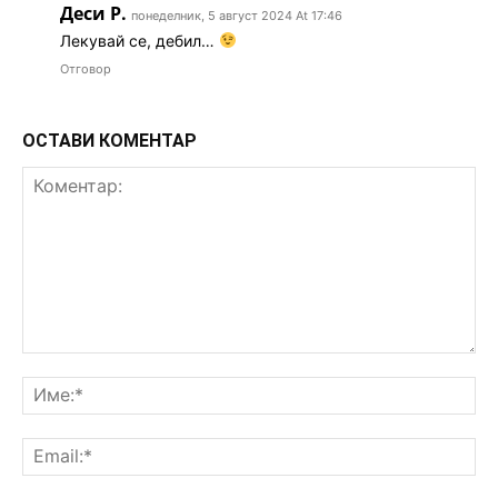
Деси Р.
понеделник, 5 август 2024 At 17:46
Лекувай се, дебил…
Отговор
ОСТАВИ КОМЕНТАР
Коментар:
Им
Ema