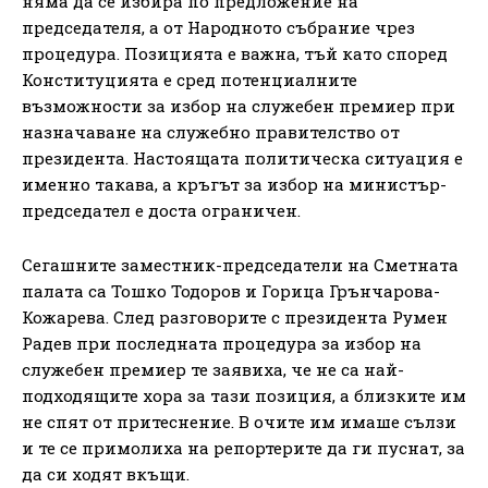
няма да се избира по предложение на
председателя, а от Народното събрание чрез
процедура. Позицията е важна, тъй като според
Конституцията е сред потенциалните
възможности за избор на служебен премиер при
назначаване на служебно правителство от
президента. Настоящата политическа ситуация е
именно такава, а кръгът за избор на министър-
председател е доста ограничен.
Сегашните заместник-председатели на Сметната
палата са Тошко Тодоров и Горица Грънчарова-
Кожарева. След разговорите с президента Румен
Радев при последната процедура за избор на
служебен премиер те заявиха, че не са най-
подходящите хора за тази позиция, а близките им
не спят от притеснение. В очите им имаше сълзи
и те се примолиха на репортерите да ги пуснат, за
да си ходят вкъщи.