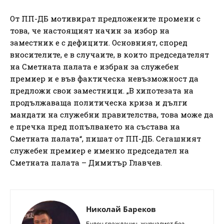
От ПП-ДБ мотивират предложените промени с
това, че настоящият начин за избор на
заместник е с дефицити. Основният, според
вносителите, е в случаите, в които председателят
на Сметната палата е избран за служебен
премиер и е във фактическа невъзможност да
предложи свои заместници. „В хипотезата на
продължаваща политическа криза и дълги
мандати на служебни правителства, това може да
е пречка пред попълването на състава на
Сметната палата“, пишат от ПП-ДБ. Сегашният
служебен премиер е именно председател на
Сметната палата – Димитър Главчев.
Николай Бареков
Буден гражданин, журналист без