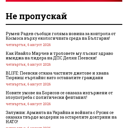
Не пропускай
Румен Радев съобщи голяма новина за контрола от
Космоса върху екологичната среда на България!
четвъртък, 6 август 2026
Как Ивайло Мирчев и троловете му лъскат здраво
имиджа на лидера на ДПС Делян Пеевски!
четвъртък, 6 август 2026
BLIFE: Пеевски отказа частните джетове и хвана
Тюркиш еърлайнс като останалите граждани
четвъртък, 6 август 2026
Новите умове на Борисов се оказаха изпържени от
злоупотреба с политически фентанил!
четвъртък, 6 август 2026
Залужни: Армията на Украйна и войната с Русия се
оказаха твърде модерни за остарелите доктрини на
НАТО!
четвъртък, 6 август 2026