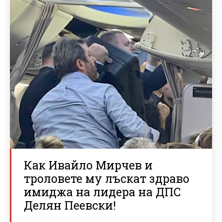
Как Ивайло Мирчев и
троловете му лъскат здраво
имиджа на лидера на ДПС
Делян Пеевски!