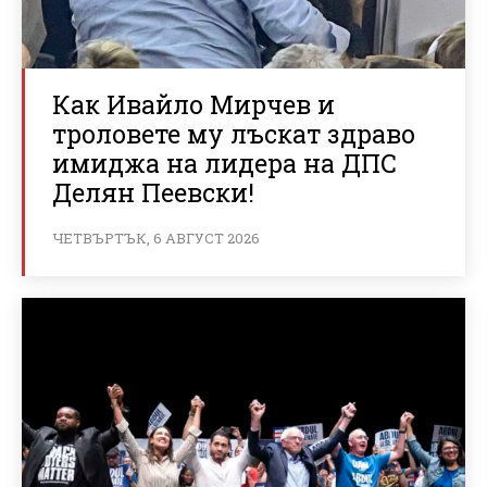
Как Ивайло Мирчев и
троловете му лъскат здраво
имиджа на лидера на ДПС
Делян Пеевски!
ЧЕТВЪРТЪК, 6 АВГУСТ 2026