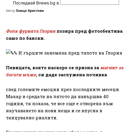
Последвай Bnews.bg в
Автор
Елица Христова
Фолк фурията Глория
позира пред фотообектива
само по бански.
Певицата, която наскоро се призна за
магнит за
богати мъже
,
си даде заслужена почивка
след големите емоции през последните месеци.
Макар в средата на лятото да навършва 40
години, тя показа, че все още е отворена към
научаването на нови неща и се впусна в
танцувално риалити.