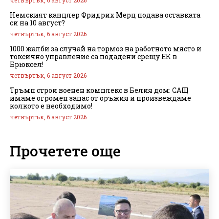
Немският канцлер Фридрих Мерц подава оставката
си на 10 август?
четвъртък, 6 август 2026
1000 жалби за случай на тормоз на работното място и
токсично управление са подадени срещу ЕК в
Брюксел!
четвъртък, 6 август 2026
Тръмп строи военен комплекс в Белия дом: САЩ
имаме огромен запас от оръжия и произвеждаме
колкото е необходимо!
четвъртък, 6 август 2026
Прочетете още