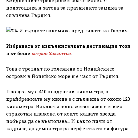
Ежедневните тренировки обаче малко я
поизтощиха и затова за празниците замина за
слънчева Гърция.
Избраната от изпълнителката дестинация този
път беше
остров Закинтос
.
Това е третият по големина от Йонийските
острови в Йонийско море и е част от Гърция.
Площта му е 410 квадратни километра, а
крайбрежната му ивица е с дължина от около 123
километра. Изключително живописен е и има
страхотни плажове, от които нашата звезда
побърза да се възползва… И както личи от
кадрите, да демонстрира перфектната си фигура.