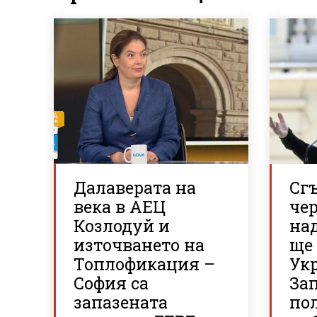
Далаверата на
Сгъ
века в АЕЦ
че
Козлодуй и
над
източването на
ще
Топлофикация –
Ук
София са
За
запазената
по