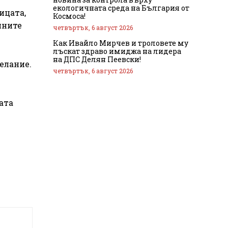
екологичната среда на България от
ицата,
Космоса!
нните
четвъртък, 6 август 2026
Как Ивайло Мирчев и троловете му
лъскат здраво имиджа на лидера
на ДПС Делян Пеевски!
желание.
четвъртък, 6 август 2026
ата