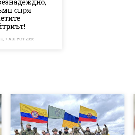
безнадеждно,
ъмп спря
кетите
йтриът!
, 7 АВГУСТ 2026