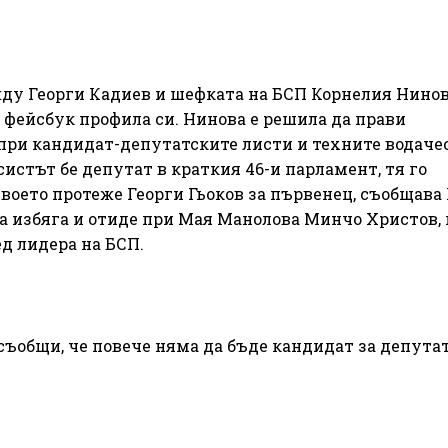
ду Георги Кадиев и шефката на БСП Корнелия Нино
 фейсбук профила си. Нинова е решила да прави
ри кандидат-депутатските листи и техните водаче
систът бе депутат в краткия 46-и парламент, тя го
воето протеже Георги Гьоков за първенец, съобщава 
а избяга и отиде при Мая Манолова Минчо Христов, 
ед лидера на БСП.
ъобщи, че повече няма да бъде кандидат за депутат