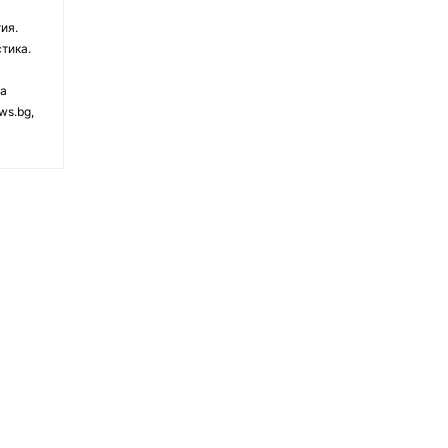
ия.
тика.
на
ws.bg,