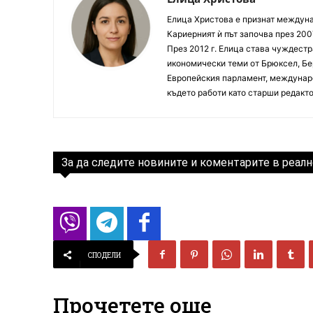
Елица Христова е признат междунар
Кариерният ѝ път започва през 200
През 2012 г. Елица става чуждестр
икономически теми от Брюксел, Бер
Европейския парламент, междунаро
където работи като старши редакто
За да следите новините и коментарите в реалн
СПОДЕЛИ
Прочетете още