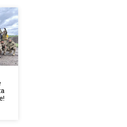
е
на
е!