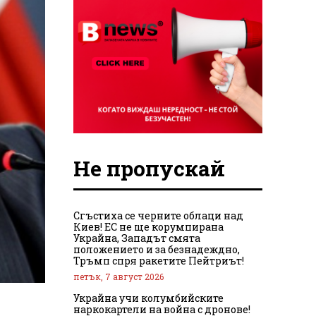
Не пропускай
Сгъстиха се черните облаци над
Киев! ЕС не ще корумпирана
Украйна, Западът смята
положението и за безнадеждно,
Тръмп спря ракетите Пейтриът!
петък, 7 август 2026
Украйна учи колумбийските
наркокартели на война с дронове!