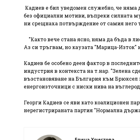
Кадиев е бил уведомен служебно, че няма 
без официални мотиви, въпреки силната му 
ни срещнаха потвърждение от самия него т
"Както вече стана ясно, няма да бъда в лис
Аз си тръгвам, но каузата "Марица-Изток" и
Кадиев бе особено деен фактор в последни
индустрия в контекста на т.нар. "Зелена сд
възстановяване на България към Брюксел и
енергоизточници с ниски нива на въглероде
Георги Кадиев се яви като коалиционен пар
нерегистрираната партия "Нормална държав
Елица Христова