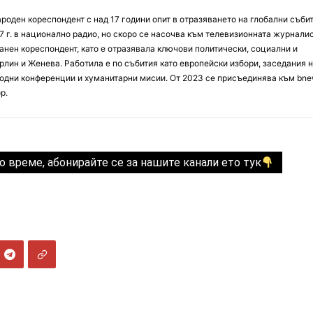
оден кореспондент с над 17 години опит в отразяването на глобални събит
7 г. в национално радио, но скоро се насочва към телевизионната журналис
анен кореспондент, като е отразявала ключови политически, социални и
лин и Женева. Работила е по събития като европейски избори, заседания 
дни конференции и хуманитарни мисии. От 2023 се присъединява към bne
р.
о време, абонирайте се за нашите канали ето тук