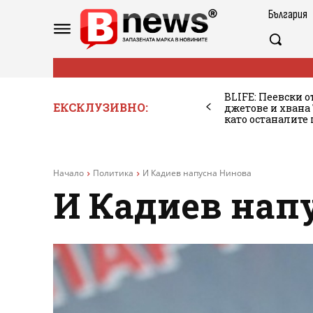
България
BLIFE: Пеевски о
ЕКСКЛУЗИВНО:
джетове и хван
като останалите
Начало
Политика
И Кадиев напусна Нинова
И Кадиев нап