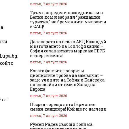
петък, 7 август 2026
Тръмп определи наследника си в
Белия дом и забрани “раждащия
туризъм” на бременните мигранти
в САЩ!
ва
петък, 7 август 2026
ски
Далаверата на века в АЕЦ Козлодуй
и източването на Топлофикация –
София са запазената марка на ГЕРБ
в енергетиката!
Lupa.bg.
петък, 7 август 2026
който
Когато фактите говорят и
ционистите трябва да замълчат –
защо улиците на София и Банско са
по-спокойни от тези в Западна
Европа
петък, 7 август 2026
 от
Посред горещо лято Германия
сменя канцлера! Кой ще го наследи
петък, 7 август 2026
Румен Радев съобщи голяма
новина за контрола върху