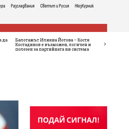
ура
Разследвания
Светът и Русия
НюзКурник
а да
Балотажът Илияна Йотова – Костя
Костадинов е възможен, логичен и
полезен за партийната ни система