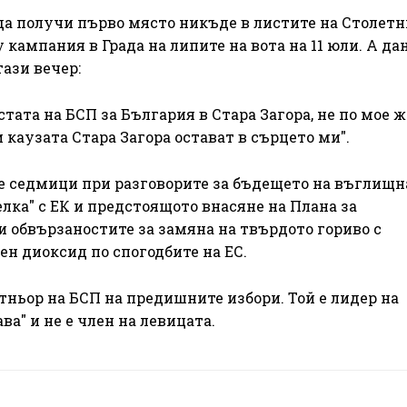
да получи първо място никъде в листите на Столетн
кампания в Града на липите на вота на 11 юли. А да
ази вечер:
тата на БСП за България в Стара Загора, не по мое 
 каузата Стара Загора остават в сърцето ми".
те седмици при разговорите за бъдещето на въглищн
елка" с ЕК и предстоящото внасяне на Плана за
 обвързаностите за замяна на твърдото гориво с
н диоксид по спогодбите на ЕС.
тньор на БСП на предишните избори. Той е лидер на
а" и не е член на левицата.