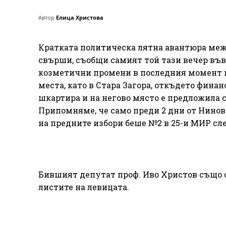
Автор
Елица Христова
Кратката политическа лятна авантюра меж
свърши, съобщи самият той тази вечер във
козметични промени в последния момент п
места, като в Стара Загора, откъдето финан
шкартира и на негово място е предложила с
Припомняме, че само преди 2 дни от Нинов
на предните избори беше №2 в 25-и МИР сл
Бившият депутат проф. Иво Христов също с
листите на левицата.