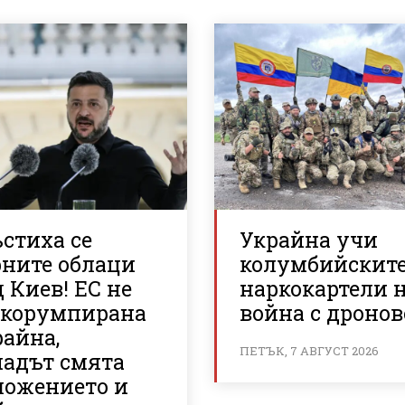
стиха се
Украйна учи
рните облаци
колумбийскит
 Киев! ЕС не
наркокартели 
 корумпирана
война с дронов
райна,
ПЕТЪК, 7 АВГУСТ 2026
падът смята
ложението и