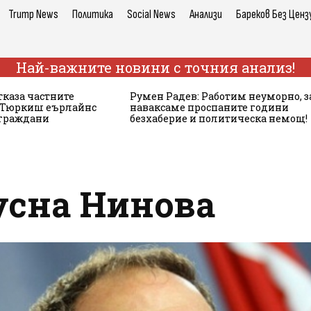
Trump News
Политика
Social News
Анализи
Бареков Без Ценз
Най-важните новини с точния анализ!
тказа частните
Румен Радев: Работим неуморно, з
а Тюркиш еърлайнс
наваксаме проспаните години
 граждани
безхаберие и политическа немощ!
усна Нинова