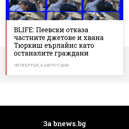
BLIFE: Пеевски отказа
частните джетове и хвана
Тюркиш еърлайнс като
останалите граждани
ЧЕТВЪРТЪК, 6 АВГУСТ 2026
За bnews.bg