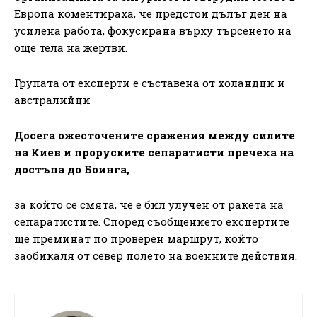
Европа коментираха, че предстои дълъг ден на
усилена работа, фокусирана върху търсенето на
още тела на жертви.
Групата от експерти е съставена от холандци и
австралийци
Досега ожесточените сражения между силите
на Киев и проруските сепаратисти пречеха на
достъпа до Боинга,
за който се смята, че е бил улучен от ракета на
сепаратистите. Според съобщението експертите
ще преминат по проверен маршрут, който
заобикаля от север полето на военните действия.