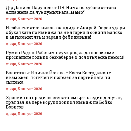
Д-р Даниел Парушев от ПБ: Няма по хубаво от това
една жена да чуе думичката „мамо“
сряда, 5 август 2026
Необявеният от никого кандидат Андрей Гюров удари
с бухалката по имиджа на България и обвини Банско
в антисемитизъм заради фейк новина!
сряда, 5 август 2026
Румен Радев: Работим неуморно, за да наваксаме
проспаните години безхаберие и политическа немощ!
сряда, 5 август 2026
Балотажът Илияна Йотова – Костя Костадинов е
възможен, логичен и полезен за партийната ни
система
сряда, 5 август 2026
Хроника на предизвестената смърт на един депутат,
тръгнал да пере корупционния имидж на Бойко
Борисов
сряда, 5 август 2026