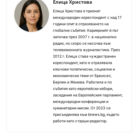
Елица Христова
Елица Христова е признат
международен кореспондент с над 17
години опит в отразяването на
глобални събития. Кариерният ѝ път
започва през 2007 г. в национално
радио, но скоро се насочва към
телевизионната журналистика. През
2012 г. Елица става чуждестранен
кореспондент, като е отразявала
ключови политически, социални и
икономически теми от Брюксел,
Берлин и Женева. Работила е по
събития като европейски избори,
заседания на Европейския парламент,
международни конференции и
хуманитарни мисии. От 2023 се
присъединява към bnews.bg, където
работи като старши редактор.