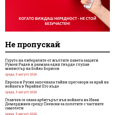
Не пропускай
Гуруто на либералите от жълтите павета защити
Румен Радев и размаза един твърде глупав
министър на Бойко Борисов
сряда, 5 август 2026
Европа и Русия започнаха тайни преговори за край на
войната в Украйна! Ето къде
сряда, 5 август 2026
Главчев се оказа арбитърът във войната на Иван
Демерджиев срещу Пеевски за полетите с частните
самолети
сряда, 5 август 2026