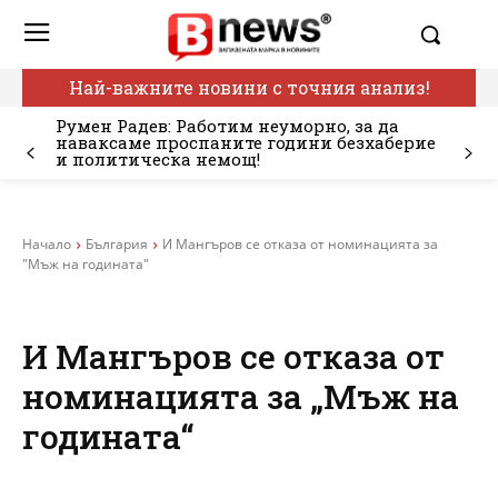
Най-важните новини с точния анализ!
Румен Радев: Работим неуморно, за да
наваксаме проспаните години безхаберие
и политическа немощ!
Начало
България
И Мангъров се отказа от номинацията за
"Мъж на годината"
И Мангъров се отказа от
номинацията за „Мъж на
годината“