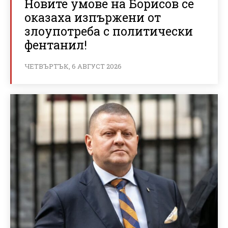
Новите умове на Борисов се
оказаха изпържени от
злоупотреба с политически
фентанил!
ЧЕТВЪРТЪК, 6 АВГУСТ 2026