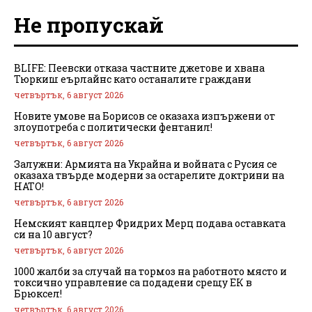
Не пропускай
BLIFE: Пеевски отказа частните джетове и хвана
Тюркиш еърлайнс като останалите граждани
четвъртък, 6 август 2026
Новите умове на Борисов се оказаха изпържени от
злоупотреба с политически фентанил!
четвъртък, 6 август 2026
Залужни: Армията на Украйна и войната с Русия се
оказаха твърде модерни за остарелите доктрини на
НАТО!
четвъртък, 6 август 2026
Немският канцлер Фридрих Мерц подава оставката
си на 10 август?
четвъртък, 6 август 2026
1000 жалби за случай на тормоз на работното място и
токсично управление са подадени срещу ЕК в
Брюксел!
четвъртък, 6 август 2026