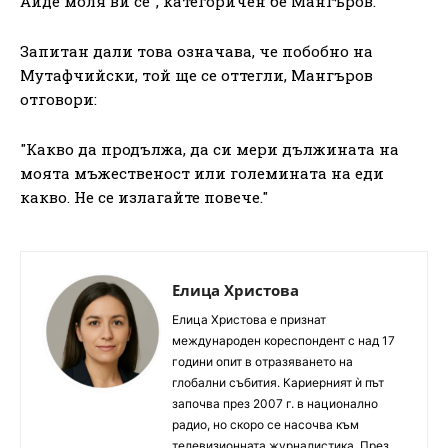
Айде моля ви се", категоричен бе Мангъров.
Запитан дали това означава, че побобно на
Мутафчийски, той ще се оттегли, Мангъров
отговори:
"Какво да продължа, да си мери дължината на
моята мъжественост или големината на еди
какво. Не се излагайте повече."
Елица Христова
Елица Христова е признат
международен кореспондент с над 17
години опит в отразяването на
глобални събития. Кариерният ѝ път
започва през 2007 г. в национално
радио, но скоро се насочва към
телевизионната журналистика. През