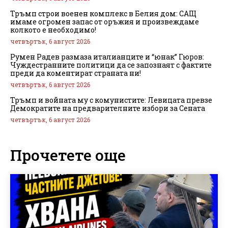
Тръмп строи военен комплекс в Белия дом: САЩ
имаме огромен запас от оръжия и произвеждаме
колкото е необходимо!
четвъртък, 6 август 2026
Румен Радев размаза италианците и “юнак” Гюров:
Чуждестранните политици да се запознаят с фактите
преди да коментират страната ни!
четвъртък, 6 август 2026
Тръмп и войната му с комунистите: Левицата превзе
Демократите на предварителните избори за Сената
четвъртък, 6 август 2026
Прочетете още