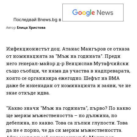
Последвай Bnews.bg в
Автор
Елица Христова
Инфекционистът доц. Атанас Мангъров се отказа
от номинацията за "Мъж на годината". Преди
него генерал-майор д-р Венцислав Мутафчийски
също съобщи, че няма да участва в надпреварата,
която се организира ежегодно. Шефът на ВМА
даже бе изненадан от номинацията и заяви, че не
знае откъде идва.
"Какво значи "Мъж на годината", първо? По какво
ще мерим мъжествеността – по дължина, по
дебелина, по какво. Това са пълни глупости. Това
да не е порно, че да си мерим мъжествеността.