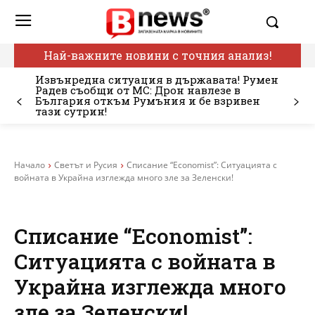
Най-важните новини с точния анализ!
Извънредна ситуация в държавата! Румен
Радев съобщи от МС: Дрон навлезе в
България откъм Румъния и бе взривен
тази сутрин!
Начало
Светът и Русия
Списание “Economist”: Ситуацията с
войната в Украйна изглежда много зле за Зеленски!
Списание “Economist”:
Ситуацията с войната в
Украйна изглежда много
зле за Зеленски!