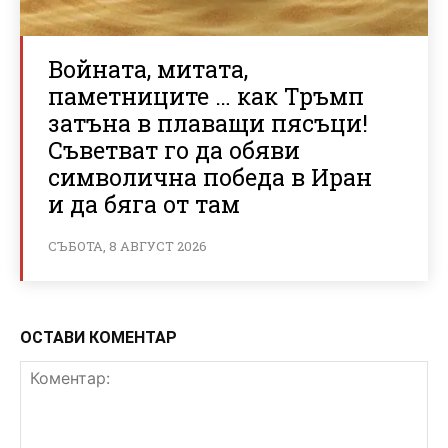
Войната, митата,
паметниците … как Тръмп
затъна в плаващи пясъци!
Съветват го да обяви
символична победа в Иран
и да бяга от там
СЪБОТА, 8 АВГУСТ 2026
ОСТАВИ КОМЕНТАР