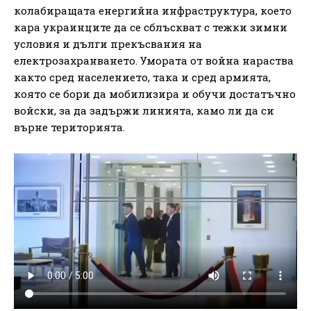
колабиращата енергийна инфраструктура, което
кара украинците да се сблъскват с тежки зимни
условия и дълги прекъсвания на
електрозахранването. Умората от война нараства
както сред населението, така и сред армията,
която се бори да мобилизира и обучи достатъчно
войски, за да задържи линията, камо ли да си
върне територията.