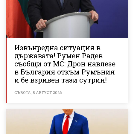
Извънредна ситуация в
държавата! Румен Радев
съобщи от МС: Дрон навлезе
в България откъм Румъния
и бе взривен тази сутрин!
СЪБОТА, 8 АВГУСТ 2026