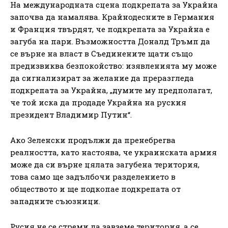
На международната сцена подкрепата за Украйна
започва да намалява. Крайнодесните в Германия
и Франция твърдят, че подкрепата за Украйна е
загуба на пари. Възможността Доналд Тръмп да
се върне на власт в Съединените щати също
предизвиква безпокойство: изявленията му може
да сигнализират за желание да преразгледа
подкрепата за Украйна, „думите му предполагат,
че той иска да продаде Украйна на руския
президент Владимир Путин“.
Ако Зеленски продължи да пренебрегва
реалността, като настоява, че украинската армия
може да си върне цялата загубена територия,
това само ще задълбочи разделението в
обществото и ще подкопае подкрепата от
западните съюзници.
Русия не се стреми да завземе територия, а се