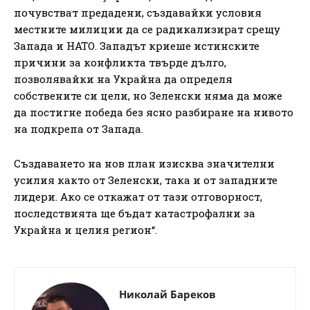
почувстват предадени, създавайки условия
местните милиции да се радикализират срещу
Запада и НАТО. Западът криеше истинските
причини за конфликта твърде дълго,
позволявайки на Украйна да определя
собствените си цели, но Зеленски няма да може
да постигне победа без ясно разбиране на нивото
на подкрепа от Запада.
Създаването на нов план изисква значителни
усилия както от Зеленски, така и от западните
лидери. Ако се откажат от тази отговорност,
последствията ще бъдат катастрофални за
Украйна и целия регион“.
Николай Бареков