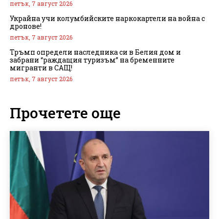
петък, 7 август 2026
Украйна учи колумбийските наркокартели на война с
дронове!
петък, 7 август 2026
Тръмп определи наследника си в Белия дом и
забрани “раждащия туризъм” на бременните
мигранти в САЩ!
петък, 7 август 2026
Прочетете още