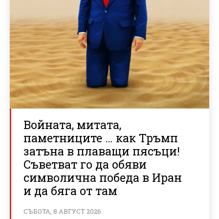
Войната, митата,
паметниците … как Тръмп
затъна в плаващи пясъци!
Съветват го да обяви
символична победа в Иран
и да бяга от там
СЪБОТА, 8 АВГУСТ 2026