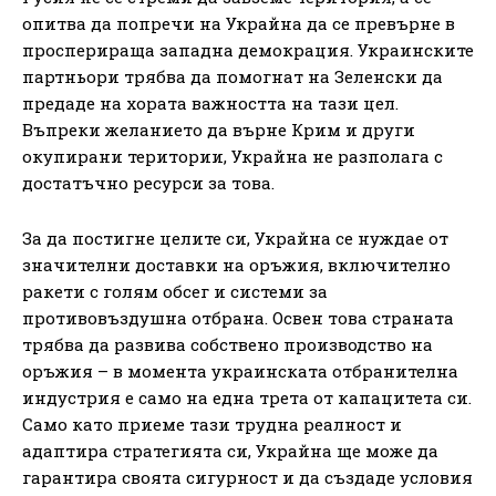
опитва да попречи на Украйна да се превърне в
просперираща западна демокрация. Украинските
партньори трябва да помогнат на Зеленски да
предаде на хората важността на тази цел.
Въпреки желанието да върне Крим и други
окупирани територии, Украйна не разполага с
достатъчно ресурси за това.
За да постигне целите си, Украйна се нуждае от
значителни доставки на оръжия, включително
ракети с голям обсег и системи за
противовъздушна отбрана. Освен това страната
трябва да развива собствено производство на
оръжия – в момента украинската отбранителна
индустрия е само на една трета от капацитета си.
Само като приеме тази трудна реалност и
адаптира стратегията си, Украйна ще може да
гарантира своята сигурност и да създаде условия