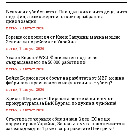
В случая с убийството в Пловдив няма нито деца, нито
педофил, а само жертви на криворазбраната
цивилизация
петък, 7 август 2026
Гореща социология от Киев: Залужни мачка мощно
Зеленски по рейтинг в Украйна!
петък, 7 август 2026
Ужас в Европа! WSJ: Фолксваген подготвя
съкращаването на 50 000 работници!
петък, 7 август 2026
Бойко Борисов ли е босът на разбитата от МВР мощна
фабрика за производство на фентанила – убиец?
петък, 7 август 2026
Христо Широков – Широката вече е обвиняем от
прокуратурата за ВиК Бургас, но духна в чужбина!
петък, 7 август 2026
Сгъстиха се черните облаци над Киев! ЕС не ще
корумпирана Украйна, Западът смята положението и
за безнадеждно, Тръмп спря ракетите Пейтриът!