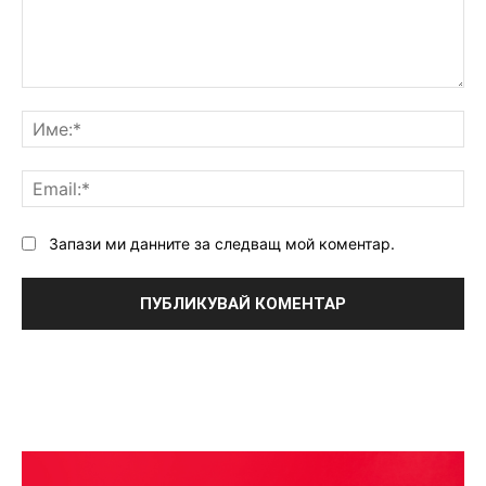
Коментар:
Им
Ema
Запази ми данните за следващ мой коментар.