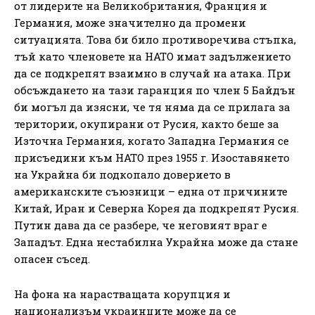
от лидерите на Великобритания, Франция и
Германия, може значително да промени
ситуацията. Това би било противоречива стъпка,
тъй като членовете на НАТО имат задължението
да се подкрепят взаимно в случай на атака. При
обсъждането на тази гаранция по член 5 Байдън
би могъл да изясни, че тя няма да се прилага за
територии, окупирани от Русия, както беше за
Източна Германия, когато Западна Германия се
присъедини към НАТО през 1955 г. Изоставянето
на Украйна би подкопало доверието в
американските съюзници – една от причините
Китай, Иран и Северна Корея да подкрепят Русия.
Путин дава да се разбере, че неговият враг е
Западът. Една нестабилна Украйна може да стане
опасен съсед.
На фона на нарастващата корупция и
национализъм украинците може да се