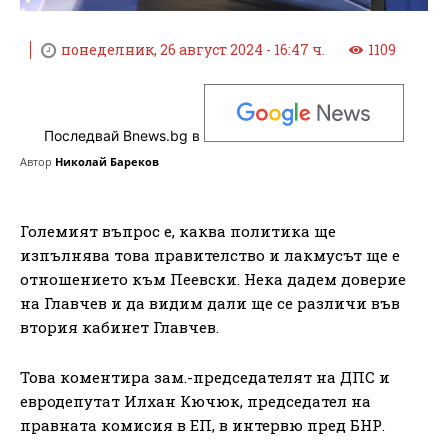
понеделник, 26 август 2024 - 16:47 ч.
1109
Последвай Bnews.bg в
Автор
Николай Бареков
Големият въпрос е, каква политика ще
изпълнява това правителство и лакмусът ще е
отношението към Пеевски. Нека дадем доверие
на Главчев и да видим дали ще се различи във
втория кабинет Главчев.
Това коментира зам.-председателят на ДПС и
евродепутат Илхан Кючюк, председател на
правната комисия в ЕП, в интервю пред БНР.