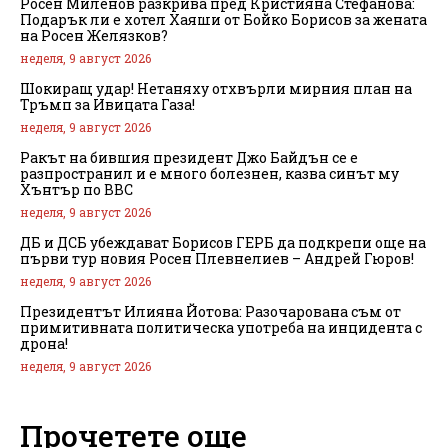
Росен Миленов разкрива пред Кристияна Стефанова:
Подарък ли е хотел Хаяши от Бойко Борисов за жената
на Росен Желязков?
неделя, 9 август 2026
Шокиращ удар! Нетаняху отхвърли мирния план на
Тръмп за Ивицата Газа!
неделя, 9 август 2026
Ракът на бившия президент Джо Байдън се е
разпространил и е много болезнен, казва синът му
Хънтър по BBC
неделя, 9 август 2026
ДБ и ДСБ убеждават Борисов ГЕРБ да подкрепи още на
първи тур новия Росен Плевнелиев – Андрей Гюров!
неделя, 9 август 2026
Президентът Илияна Йотова: Разочарована съм от
примитивната политическа употреба на инцидента с
дрона!
неделя, 9 август 2026
Прочетете още