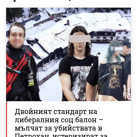
Двойният стандарт на
либералния соц балон –
мълчат за убийствата в
Петрохан, истеризират за