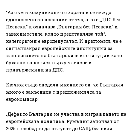
“Аз съм в комуникация с хората и се вижда
еднопосочното послание от тях, а то е „ДПС без
Пеевски“ и означава „България без Пеевски“ и
зависимостите, които представлява той“,
категоричен е евродепутатът. И припомни, че е
сигнализирал европейските институции за
използването на българските институции като
бухалки за натиск върху членове и
привърженици на ДПС.
Кючюк също сподели мнението си, че България
много е закъсняла с предложенията за
еврокомисар:
„Дефакто България не участва в изграждането на
европейската политика. Румъния започват от
2025 г. свободно да пътуват до САЩ, без визи.