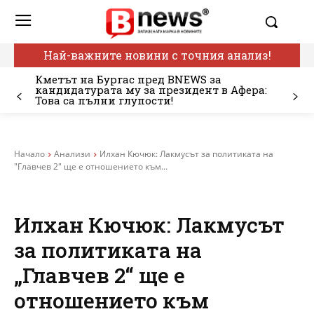
Най-важните новини с точния анализ!
Кметът на Бургас пред BNEWS за
кандидатурата му за президент в Афера:
Това са пълни глупости!
Начало
Анализи
Илхан Кючюк: Лакмусът за политиката на
"Главчев 2" ще е отношението към...
Илхан Кючюк: Лакмусът
за политиката на
„Главчев 2“ ще е
отношението към