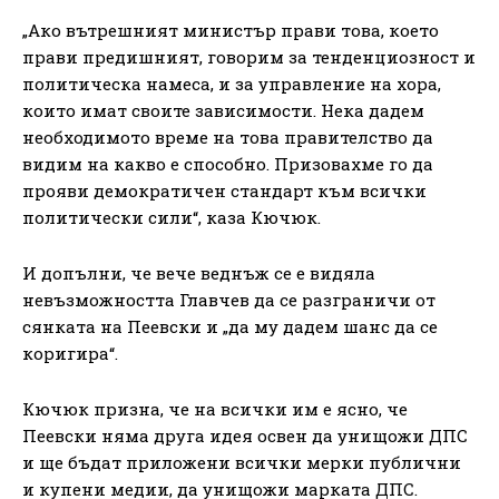
„Ако вътрешният министър прави това, което
прави предишният, говорим за тенденциозност и
политическа намеса, и за управление на хора,
които имат своите зависимости. Нека дадем
необходимото време на това правителство да
видим на какво е способно. Призовахме го да
прояви демократичен стандарт към всички
политически сили“, каза Кючюк.
И допълни, че вече веднъж се е видяла
невъзможността Главчев да се разграничи от
сянката на Пеевски и „да му дадем шанс да се
коригира“.
Кючюк призна, че на всички им е ясно, че
Пеевски няма друга идея освен да унищожи ДПС
и ще бъдат приложени всички мерки публични
и купени медии, да унищожи марката ДПС.