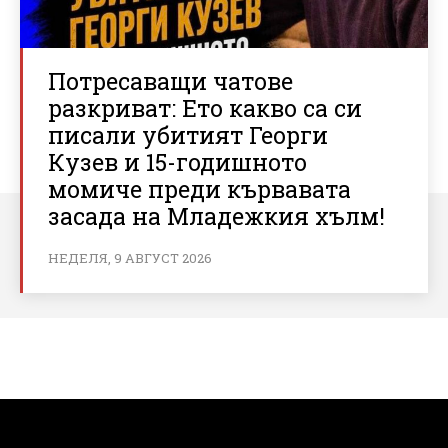
Потресаващи чатове
разкриват: Ето какво са си
писали убитият Георги
Кузев и 15-годишното
момиче преди кървавата
засада на Младежкия хълм!
НЕДЕЛЯ, 9 АВГУСТ 2026