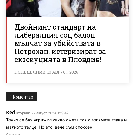
Двойният стандарт на
либералния соц балон –
мълчат за убийствата в
Петрохан, истеризират за
екзекуцията в Пловдив!
ПОНЕДЕЛНИК, 10 АВГУСТ 2026
1 Коментар
Red
вторник, 27 август 2024 At 9:42
Точно се бях угрижил какво смета тоя с голямата глава и
малкото телце. Но ето, вече съм спокоен.
Отговор