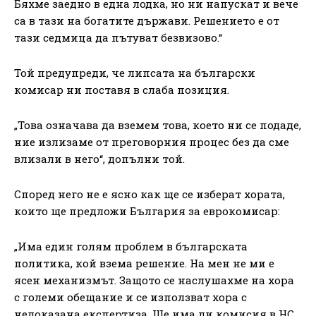
Бяхме заедно в една лодка, но ни напускат и вече
са в тази на богатите държави. Решението е от
тази седмица да пътуват безвизово.“
Той предупреди, че липсата на български
комисар ни поставя в слаба позиция.
„Това означава да вземем това, което ни се подаде,
ние излизаме от преговорния процес без да сме
влизали в него“, допълни той.
Според него не е ясно как ще се изберат хората,
които ще предложи България за еврокомисар:
„Има един голям проблем в българската
политика, кой взема решение. На мен не ми е
ясен механизмът. Защото се наслушахме на хора
с големи обещание и се използват хора с
недоказана експертиза. Ще има ли комисия в НС