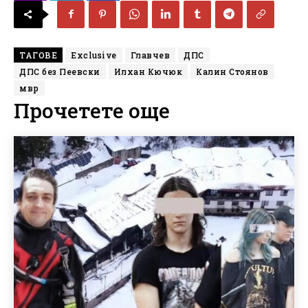
ТАГОВЕ
Exclusive
Главчев
ДПС
ДПС без Пеевски
Илхан Кючюк
Калин Стоянов
мвр
Прочетете още