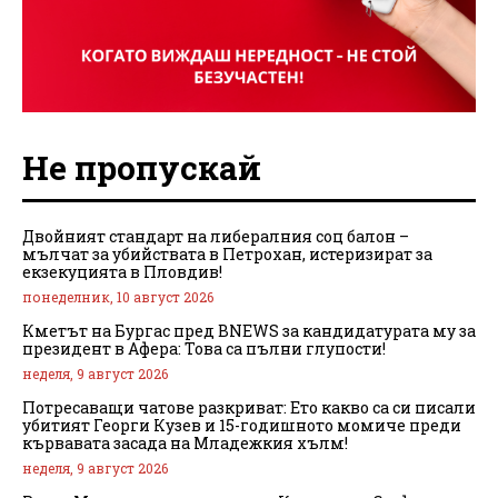
Не пропускай
Двойният стандарт на либералния соц балон –
мълчат за убийствата в Петрохан, истеризират за
екзекуцията в Пловдив!
понеделник, 10 август 2026
Кметът на Бургас пред BNEWS за кандидатурата му за
президент в Афера: Това са пълни глупости!
неделя, 9 август 2026
Потресаващи чатове разкриват: Ето какво са си писали
убитият Георги Кузев и 15-годишното момиче преди
кървавата засада на Младежкия хълм!
неделя, 9 август 2026