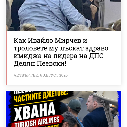
Как Ивайло Мирчев и
троловете му лъскат здраво
имиджа на лидера на ДПС
Делян Пеевски!
ЧЕТВЪРТЪК, 6 АВГУСТ 2026