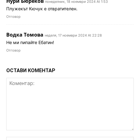
Нури Бюреков
понеделник, 18 ноември 2024 At 1:53
Плужекът Кючук е отвратителен.
Отговор
Водка Томова
неделя, 17 ноември 2024 At 22:28
Не ми пипайте Ебатин!
Отговор
ОСТАВИ КОМЕНТАР
Коментар:
Им