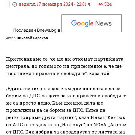
неделя, 17 ноември 2024 - 22:01 ч.
524
Последвай Bnews.bg в
Автор
Николай Бареков
Притесняваме се, че ще ни отнемат партийната
централа, но голямото ни притеснение е, че ще
ни отнемат правата и свободите”, каза той
„Единственият ни ход към днешна дата е да се
борим за ДПС, защото за нас правата и свободите
не са просто нещо. Към днешна дата ще
продължим да се борим за ДПС. Няма да
регистрираме друга партия”, каза Илхан Кючюк
от АПС в предаването „На фокус” по NOVA. „Аз съм
от ДПС. Бях избран за евродепутат от листата на