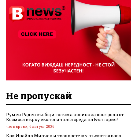
Не пропускай
Румен Радев съобщи голяма новина за контрола от
Космоса върху екологичната среда на България!
четвъртък, 6 август 2026
Как Ивайло Мирчев и троловете му лъскат здраво