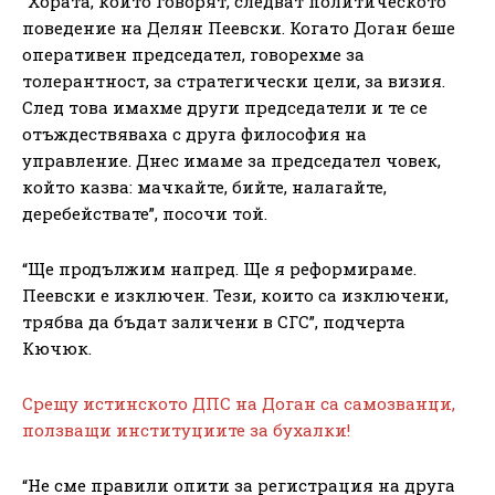
“Хората, които говорят, следват политическото
поведение на Делян Пеевски. Когато Доган беше
оперативен председател, говорехме за
толерантност, за стратегически цели, за визия.
След това имахме други председатели и те се
отъждествяваха с друга философия на
управление. Днес имаме за председател човек,
който казва: мачкайте, бийте, налагайте,
деребействате”, посочи той.
“Ще продължим напред. Ще я реформираме.
Пеевски е изключен. Тези, които са изключени,
трябва да бъдат заличени в СГС”, подчерта
Кючюк.
Срещу истинското ДПС на Доган са самозванци,
ползващи институциите за бухалки!
“Не сме правили опити за регистрация на друга