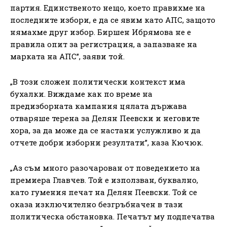
партия. Единственото нещо, което правихме на
последните избори, е да се явим като АПС, защото
нямахме друг избор. Биршен Ибрямова не е
правила опит за регистрация, а запазване на
марката на АПС”, заяви той.
„В този сложен политически контекст има
бухалки. Виждаме как по време на
предизборната кампания цялата държава
отваряше терена за Делян Пеевски и неговите
хора, за да може да се настани услужливо и да
отчете добри изборни резултати”, каза Кючюк.
„Аз съм много разочарован от поведението на
премиера Главчев. Той е използван, буквално,
като гумения печат на Делян Пеевски. Той се
оказа изключително безгръбначен в тази
политическа обстановка. Печатът му подпечатва