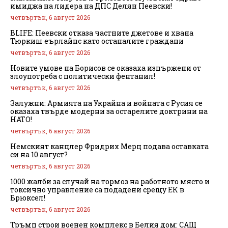
имиджа на лидера на ДПС Делян Пеевски!
четвъртък, 6 август 2026
BLIFE: Пеевски отказа частните джетове и хвана
Тюркиш еърлайнс като останалите граждани
четвъртък, 6 август 2026
Новите умове на Борисов се оказаха изпържени от
злоупотреба с политически фентанил!
четвъртък, 6 август 2026
Залужни: Армията на Украйна и войната с Русия се
оказаха твърде модерни за остарелите доктрини на
НАТО!
четвъртък, 6 август 2026
Немският канцлер Фридрих Мерц подава оставката
си на 10 август?
четвъртък, 6 август 2026
1000 жалби за случай на тормоз на работното място и
токсично управление са подадени срещу ЕК в
Брюксел!
четвъртък, 6 август 2026
Тръмп строи военен комплекс в Белия дом: САЩ