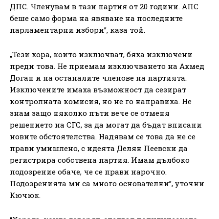
ДПС. Членувам в тази партия от 20 години. АПС
беше само форма на явяване на последните
парламентарни избори”, каза той.
„Тези хора, които изключват, бяха изключени
преди това. Не приемам изключването на Ахмед
Доган и на останалите членове на партията.
Изключените имаха възможност да сезират
контролната комисия, но не го направиха. Не
знам защо няколко пъти вече се отменя
решението на СГС, за да могат да бъдат вписани
новите обстоятелства. Надявам се това да не се
прави умишлено, с идеята Делян Пеевски да
регистрира собствена партия. Имам дълбоко
подозрение обаче, че се прави нарочно.
Подозренията ми са много основателни”, уточни
Кючюк.