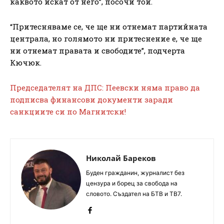
каквото искат от него”, посочи той.
“Притесняваме се, че ще ни отнемат партийната
централа, но голямото ни притеснение е, че ще
ни отнемат правата и свободите”, подчерта
Кючюк.
Председателят на ДПС: Пеевски няма право да
подписва финансови документи заради
санкциите си по Магнитски!
Николай Бареков
Буден гражданин, журналист без
цензура и борец за свобода на
словото. Създател на БТВ и ТВ7.