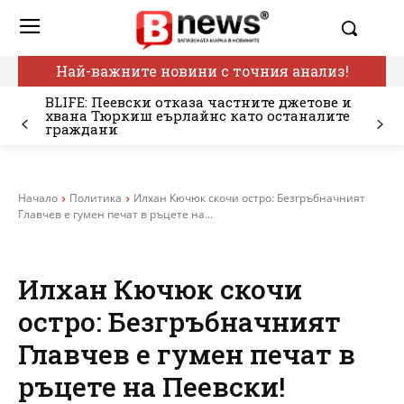
Най-важните новини с точния анализ!
BLIFE: Пеевски отказа частните джетове и
хвана Тюркиш еърлайнс като останалите
граждани
Начало
Политика
Илхан Кючюк скочи остро: Безгръбначният
Главчев е гумен печат в ръцете на...
Илхан Кючюк скочи
остро: Безгръбначният
Главчев е гумен печат в
ръцете на Пеевски!