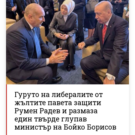
Гуруто на либералите от
жълтите павета защити
Румен Радев и размаза
един твърде глупав
министър на Бойко Борисов