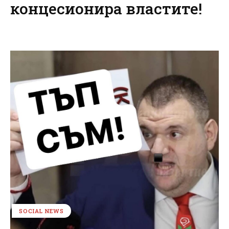
концесионира властите!
SOCIAL NEWS