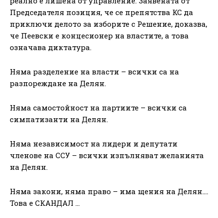
реално е лишена от управление. Заявената от
Председателя позиция, че се препятства КС да
приключи делото за изборите с Решение, доказва,
че Пеевски е концесионер на властите, а това
означава диктатура.
Няма разделение на власти – всички са на
разпореждане на Делян.
Няма самостойност на партиите – всички са
симпатизанти на Делян.
Няма независимост на лидери и депутати
членове на ССУ – всички изпълняват желанията
на Делян.
Няма закони, няма право – има щения на Делян….
Това е СКАНДАЛ …