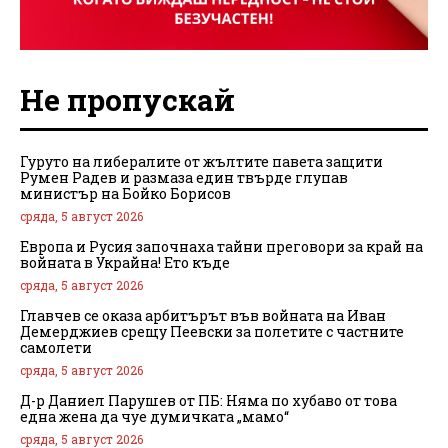
Не пропускай
Гуруто на либералите от жълтите павета защити
Румен Радев и размаза един твърде глупав
министър на Бойко Борисов
сряда, 5 август 2026
Европа и Русия започнаха тайни преговори за край на
войната в Украйна! Ето къде
сряда, 5 август 2026
Главчев се оказа арбитърът във войната на Иван
Демерджиев срещу Пеевски за полетите с частните
самолети
сряда, 5 август 2026
Д-р Даниел Парушев от ПБ: Няма по хубаво от това
една жена да чуе думичката „мамо“
сряда, 5 август 2026