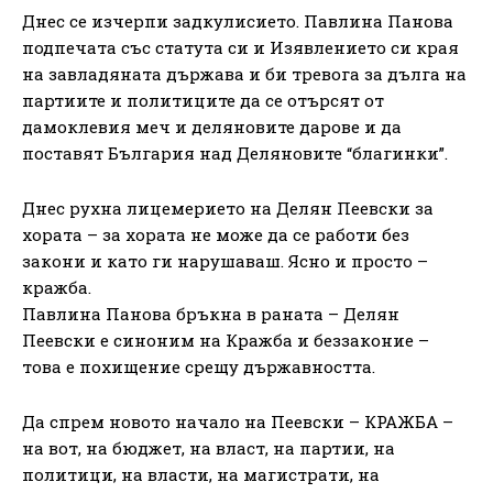
Днес се изчерпи задкулисието. Павлина Панова
подпечата със статута си и Изявлението си края
на завладяната държава и би тревога за дълга на
партиите и политиците да се отърсят от
дамоклевия меч и деляновите дарове и да
поставят България над Деляновите “благинки”.
Днес рухна лицемерието на Делян Пеевски за
хората – за хората не може да се работи без
закони и като ги нарушаваш. Ясно и просто –
кражба.
Павлина Панова бръкна в раната – Делян
Пеевски е синоним на Кражба и беззаконие –
това е похищение срещу държавността.
Да спрем новото начало на Пеевски – КРАЖБА –
на вот, на бюджет, на власт, на партии, на
политици, на власти, на магистрати, на