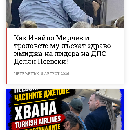
Как Ивайло Мирчев и
троловете му лъскат здраво
имиджа на лидера на ДПС
Делян Пеевски!
ЧЕТВЪРТЪК, 6 АВГУСТ 2026