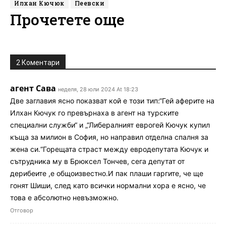
Илхан Кючюк
Пеевски
Прочетете още
2 Коментари
агент Сава
неделя, 28 юли 2024 At 18:23
Две заглавия ясно показват кой е този тип:“Гей аферите на
Илхан Кючук го превърнаха в агент на турските
специални служби“ и „“Либералният еврогей Кючук купил
къща за милион в София, но направил отделна спалня за
жена си.“Горещата страст между евродепутата Кючук и
сътрудника му в Брюксел Тончев, сега депутат от
дерибеите ,е общоизвестно.И пак плаши гаргите, че ще
гонят Шиши, след като всички нормални хора е ясно, че
това е абсолютно невъзможно.
Отговор