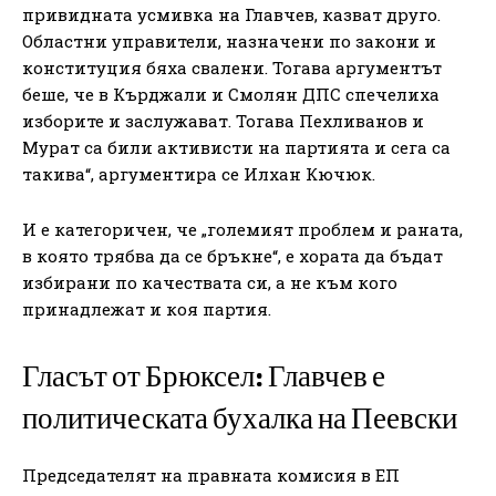
привидната усмивка на Главчев, казват друго.
Областни управители, назначени по закони и
конституция бяха свалени. Тогава аргументът
беше, че в Кърджали и Смолян ДПС спечелиха
изборите и заслужават. Тогава Пехливанов и
Мурат са били активисти на партията и сега са
такива“, аргументира се Илхан Кючюк.
И е категоричен, че „големият проблем и раната,
в която трябва да се бръкне“, е хората да бъдат
избирани по качествата си, а не към кого
принадлежат и коя партия.
Гласът от Брюксел: Главчев е
политическата бухалка на Пеевски
Председателят на правната комисия в ЕП