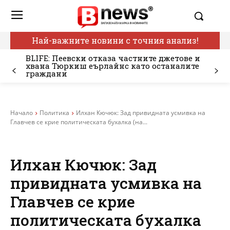
Най-важните новини с точния анализ!
BLIFE: Пеевски отказа частните джетове и
хвана Тюркиш еърлайнс като останалите
граждани
Начало
Политика
Илхан Кючюк: Зад привидната усмивка на
Главчев се крие политическата бухалка (на...
Илхан Кючюк: Зад
привидната усмивка на
Главчев се крие
политическата бухалка