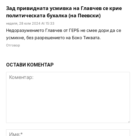
Зад привидната усмивка на Главчев се крие
политическата бухалка (на Пеевски)
неделя, 28 юли 2024 At 15:33
Недоразумението Главчев от ГЕРБ не смее дори да се
усмихне, без разрешението на Боко Тиквата.
Отговор
ОСТАВИ КОМЕНТАР
Коментар:
Им