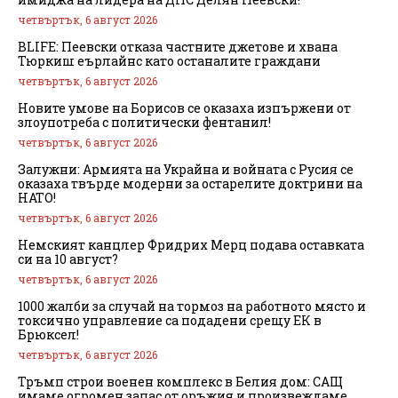
четвъртък, 6 август 2026
BLIFE: Пеевски отказа частните джетове и хвана
Тюркиш еърлайнс като останалите граждани
четвъртък, 6 август 2026
Новите умове на Борисов се оказаха изпържени от
злоупотреба с политически фентанил!
четвъртък, 6 август 2026
Залужни: Армията на Украйна и войната с Русия се
оказаха твърде модерни за остарелите доктрини на
НАТО!
четвъртък, 6 август 2026
Немският канцлер Фридрих Мерц подава оставката
си на 10 август?
четвъртък, 6 август 2026
1000 жалби за случай на тормоз на работното място и
токсично управление са подадени срещу ЕК в
Брюксел!
четвъртък, 6 август 2026
Тръмп строи военен комплекс в Белия дом: САЩ
имаме огромен запас от оръжия и произвеждаме