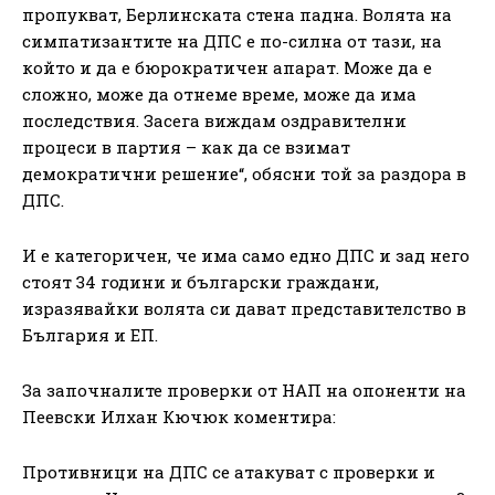
пропукват, Берлинската стена падна. Волята на
симпатизантите на ДПС е по-силна от тази, на
който и да е бюрократичен апарат. Може да е
сложно, може да отнеме време, може да има
последствия. Засега виждам оздравителни
процеси в партия – как да се взимат
демократични решение“, обясни той за раздора в
ДПС.
И е категоричен, че има само едно ДПС и зад него
стоят 34 години и български граждани,
изразявайки волята си дават представителство в
България и ЕП.
За започналите проверки от НАП на опоненти на
Пеевски Илхан Кючюк коментира:
Противници на ДПС се атакуват с проверки и