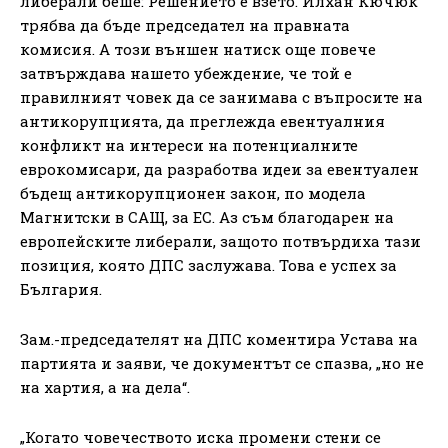
либерали беше: Решението е взето. Илхан Кючюк
трябва да бъде председател на правната
комисия. А този външен натиск още повече
затвърждава нашето убеждение, че той е
правилният човек да се занимава с въпросите на
антикорупцията, да преглежда евентуалния
конфликт на интереси на потенциалните
еврокомисари, да разработва идеи за евентуален
бъдещ антикорупционен закон, по модела
Магнитски в САЩ, за ЕС. Аз съм благодарен на
европейските либерали, защото потвърдиха тази
позиция, която ДПС заслужава. Това е успех за
България.
Зам.-председателят на ДПС коментира Устава на
партията и заяви, че документът се спазва, „но не
на хартия, а на дела“.
„Когато човечеството иска промени стени се