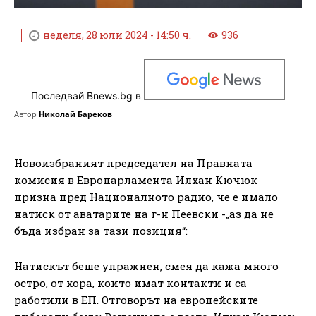
неделя, 28 юли 2024 - 14:50 ч.
936
Последвай Bnews.bg в
Автор
Николай Бареков
Новоизбраният председател на Правната
комисия в Европарламента Илхан Кючюк
призна пред Националното радио, че е имало
натиск от аватарите на г-н Пеевски -„аз да не
бъда избран за тази позиция“:
Натискът беше упражнен, смея да кажа много
остро, от хора, които имат контакти и са
работили в ЕП. Отговорът на европейските