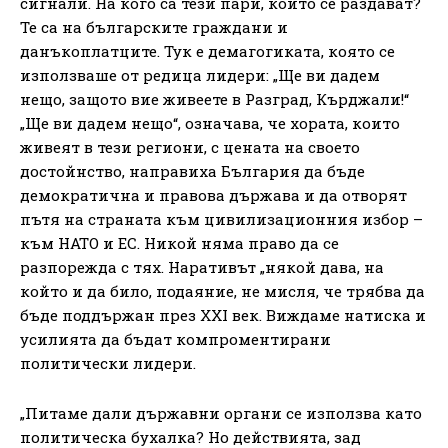
сигнали. На кого са тези пари, които се раздават?
Те са на българските граждани и
данъкоплатците. Тук е демагогиката, която се
използваше от редица лидери: „Ще ви дадем
нещо, защото вие живеете в Разград, Кърджали!“
„Ще ви дадем нещо“, означава, че хората, които
живеят в тези региони, с цената на своето
достойнство, направиха България да бъде
демократична и правова държава и да отворят
пътя на страната към цивилизационния избор –
към НАТО и ЕС. Никой няма право да се
разпорежда с тях. Наративът „някой дава, на
който и да било, подаяние, не мисля, че трябва да
бъде поддържан през XXI век. Виждаме натиска и
усилията да бъдат компроментирани
политически лидери.
„Питаме дали държавни органи се използва като
политическа бухалка? Но действията, зад