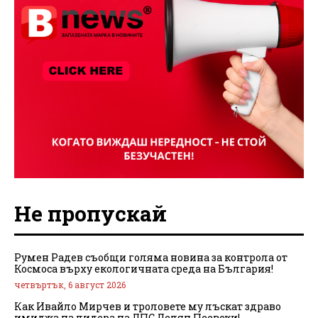
Не пропускай
Румен Радев съобщи голяма новина за контрола от
Космоса върху екологичната среда на България!
четвъртък, 6 август 2026
Как Ивайло Мирчев и троловете му лъскат здраво
имиджа на лидера на ДПС Делян Пеевски!