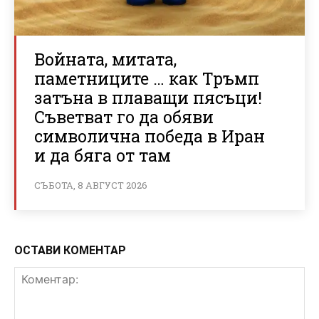
Войната, митата,
паметниците … как Тръмп
затъна в плаващи пясъци!
Съветват го да обяви
символична победа в Иран
и да бяга от там
СЪБОТА, 8 АВГУСТ 2026
ОСТАВИ КОМЕНТАР