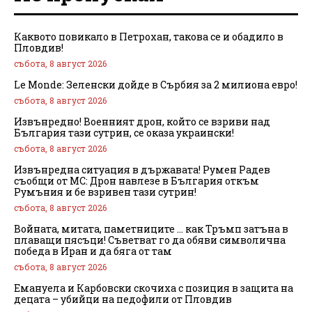
Каквото повикало в Петрохан, такова се и обадило в
Пловдив!
събота, 8 август 2026
Le Monde: Зеленски дойде в Сърбия за 2 милиона евро!
събота, 8 август 2026
Извънредно! Военният дрон, който се взриви над
България тази сутрин, се оказа украински!
събота, 8 август 2026
Извънредна ситуация в държавата! Румен Радев
съобщи от МС: Дрон навлезе в България откъм
Румъния и бе взривен тази сутрин!
събота, 8 август 2026
Войната, митата, паметниците … как Тръмп затъна в
плаващи пясъци! Съветват го да обяви символична
победа в Иран и да бяга от там
събота, 8 август 2026
Емануела и Карбовски скочиха с позиция в защита на
децата – убийци на педофили от Пловдив