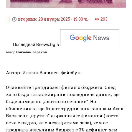
вторник, 28 януари 2025 - 19:30 ч.
293
Последвай Bnews.bg в
Автор
Николай Бареков
Автор: Илиян Василев, фейсбук:
Очаквайте грандиозен финал с бюджета. След
като бъдат анализирани последните данни, ще
бъде намерено „златното сечение“. Но
обясненията ще бъдат трудни: как така хем Асен
Василев е „срутил“ държавните финанси (което
вече е видно, че е незащитима теза), хем се
предлага изпълним бюджет с 3% дефицит, хем