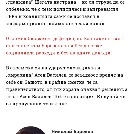
„сланинка“. Шегата настрана – но си струва да се
отбележи, че с тези политически заигравания
ГЕРБ и коалицията сами се поставят в
информационно-психологически капан.
Огромен бюджетен дефицит, но Коалиционният
съвет пое към Еврозоната и без да реже
социалните разходи и без да вдига данъци!
В стремежа си да ударят опозицията и
„омразния“ Асен Василев, те всъщност вредят на
себе си. Защото, в крайна сметка, те са
правителството, от тях хората очакват решения, а
не от Асен Василев. Той е в опозиция. В случай че
са пропуснали този факт.
Николай Бареков