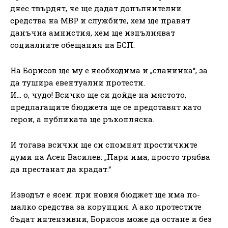
днес твърдят, че ще дадат допълнителни
средства на МВР и службите, хем ще правят
данъчна амнистия, хем ще изпълняват
социалните обещания на БСП.
На Борисов ще му е необходима и „сланинка“, за
да тушира евентуални протести.
И… о, чудо! Всичко ще си дойде на мястото,
предлагащите бюджета ще се представят като
герои, а публиката ще ръкопляска.
И тогава всички ще си спомнят простичките
думи на Асен Василев: „Пари има, просто трябва
да престанат да крадат.“
Изводът е ясен: при новия бюджет ще има по-
малко средства за корупция. А ако протестите
бъдат интензивни, Борисов може да остане и без