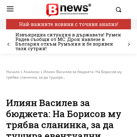
Най-важните новини с точния анализ!
Извънредна ситуация в държавата! Румен
Радев съобщи от МС: Дрон навлезе в
България откъм Румъния и бе взривен
тази сутрин!
Начало
Анализи
Илиян Василев за бюджета: На Борисов му
трябва сланинка, за да тушира...
Илиян Василев за
бюджета: На Борисов му
трябва сланинка, за да
тушира евентуални