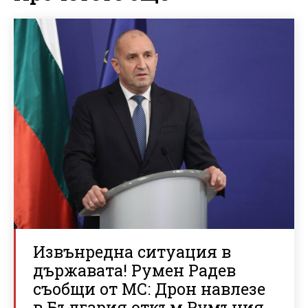
Извънредна ситуация в
държавата! Румен Радев
съобщи от МС: Дрон навлезе
в България откъм Румъния