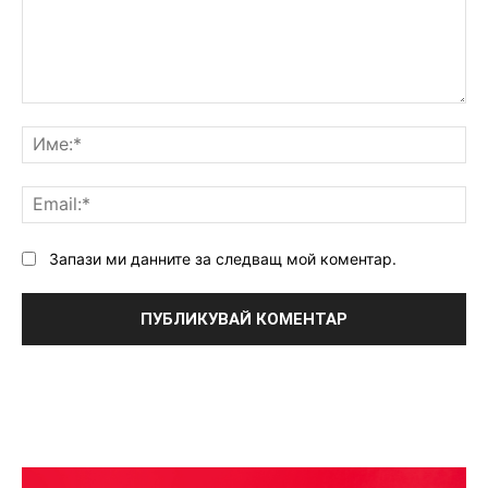
Коментар:
Им
Ema
Запази ми данните за следващ мой коментар.