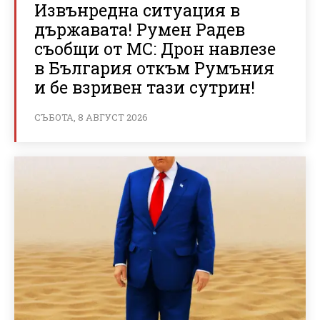
Извънредна ситуация в
държавата! Румен Радев
съобщи от МС: Дрон навлезе
в България откъм Румъния
и бе взривен тази сутрин!
СЪБОТА, 8 АВГУСТ 2026