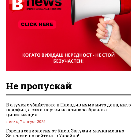
Не пропускай
В случая с убийството в Пловдив няма нито деца, нито
педофил, а само жертви на криворазбраната
цивилизация
петък, 7 август 2026
Гореща социология от Киев: Залужни мачка мощно
Зеленски по рейтинг в Украйна!