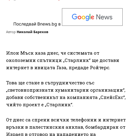
Последвай Bnews.bg в
Автор
Николай Бареков
Илон Мъск каза днес, че системата от
околоземни спътници „Старлинк“ ще достави
интернет в ивицата Газа, предаде Ройтерс.
Това ще стане в сътрудничество със
„световнопризнати хуманитарни организации“,
добави собственикът на компанията „СпейсЕкс“,
чийто проект е „Старлинк“.
От днес са спрени всички телефонни и интернет
връзки в палестинския анклав, бомбардиран от
Израел в отговор на нападението на