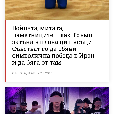
Войната, митата,
паметниците … как Тръмп
затъна в плаващи пясъци!
Съветват го да обяви
символична победа в Иран
и да бяга от там
СЪБОТА, 8 АВГУСТ 2026