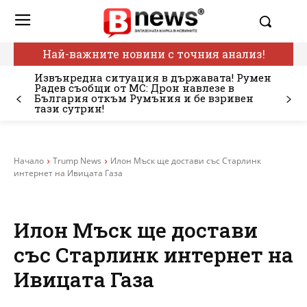
Най-важните новини с точния анализ!
Извънредна ситуация в държавата! Румен
Радев съобщи от МС: Дрон навлезе в
България откъм Румъния и бе взривен
тази сутрин!
Начало
Trump News
Илон Мъск ще достави със Старлинк
интернет на Ивицата Газа
Илон Мъск ще достави
със Старлинк интернет на
Ивицата Газа