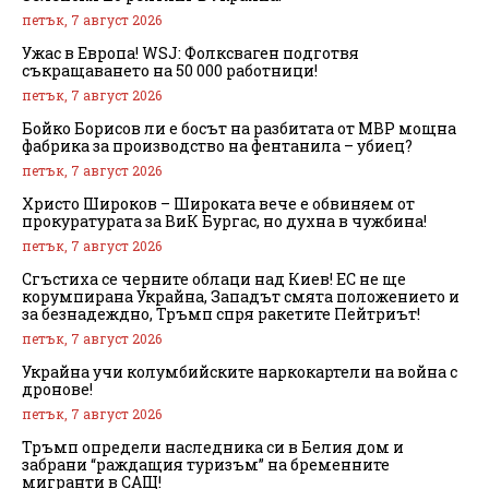
петък, 7 август 2026
Ужас в Европа! WSJ: Фолксваген подготвя
съкращаването на 50 000 работници!
петък, 7 август 2026
Бойко Борисов ли е босът на разбитата от МВР мощна
фабрика за производство на фентанила – убиец?
петък, 7 август 2026
Христо Широков – Широката вече е обвиняем от
прокуратурата за ВиК Бургас, но духна в чужбина!
петък, 7 август 2026
Сгъстиха се черните облаци над Киев! ЕС не ще
корумпирана Украйна, Западът смята положението и
за безнадеждно, Тръмп спря ракетите Пейтриът!
петък, 7 август 2026
Украйна учи колумбийските наркокартели на война с
дронове!
петък, 7 август 2026
Тръмп определи наследника си в Белия дом и
забрани “раждащия туризъм” на бременните
мигранти в САЩ!