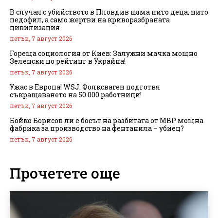
В случая с убийството в Пловдив няма нито деца, нито
педофил, а само жертви на криворазбраната
цивилизация
петък, 7 август 2026
Гореща социология от Киев: Залужни мачка мощно
Зеленски по рейтинг в Украйна!
петък, 7 август 2026
Ужас в Европа! WSJ: Фолксваген подготвя
съкращаването на 50 000 работници!
петък, 7 август 2026
Бойко Борисов ли е босът на разбитата от МВР мощна
фабрика за производство на фентанила – убиец?
петък, 7 август 2026
Прочетете още