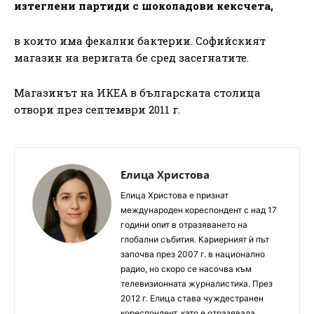
изтеглени партиди с шоколадови кексчета,
в които има фекални бактерии. Софийският
магазин на веригата бе сред засегнатите.
Магазинът на ИКЕА в българската столица
отвори през септември 2011 г.
Елица Христова
Елица Христова е признат
международен кореспондент с над 17
години опит в отразяването на
глобални събития. Кариерният ѝ път
започва през 2007 г. в национално
радио, но скоро се насочва към
телевизионната журналистика. През
2012 г. Елица става чуждестранен
кореспондент, като е отразявала