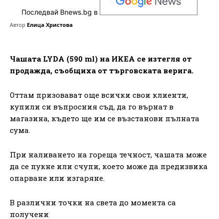
Последвай Bnews.bg в
Автор
Елица Христова
Чашата LYDA (590 ml) на ИКЕА се изтегля от
продажда, съобщиха от търговската верига.
Оттам призовават още всички свои клиенти,
купили си въпросния съд, да го върнат в
магазина, където ще им се възстанови пълната
сума.
При наливането на гореща течност, чашата може
да се пукне или счупи, което може да предизвика
опарване или изгаряне.
В различни точки на света до момента са
получени