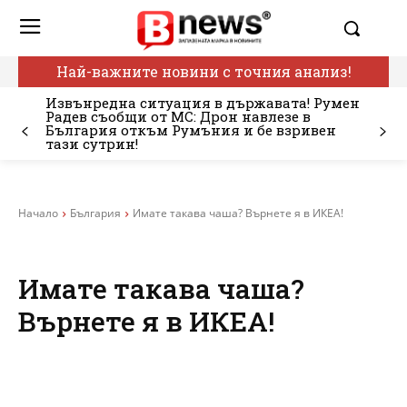
Най-важните новини с точния анализ!
Извънредна ситуация в държавата! Румен
Радев съобщи от МС: Дрон навлезе в
България откъм Румъния и бе взривен
тази сутрин!
Начало
България
Имате такава чаша? Върнете я в ИКЕА!
Имате такава чаша?
Върнете я в ИКЕА!