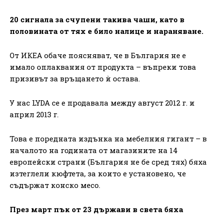
20 сигнала за счупени такива чаши, като в
половината от тях е било налице и нараняване.
От ИКЕА обаче поясняват, че в България не е
имало оплаквания от продукта – въпреки това
призивът за връщането ѝ остава.
У нас LYDA се е продавала между август 2012 г. и
април 2013 г.
Това е поредната издънка на мебелния гигант – в
началото на годината от магазините на 14
европейски страни (България не бе сред тях) бяха
изтеглели кюфтета, за които е установено, че
съдържат конско месо.
През март пък от 23 държави в света бяха