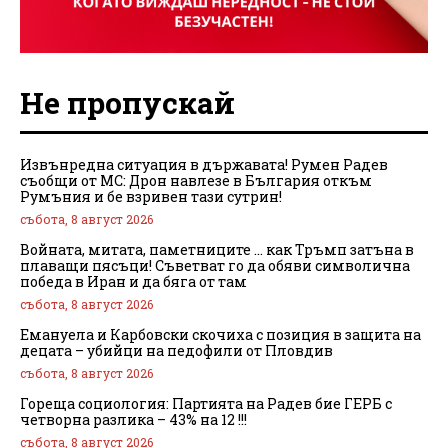
Не пропускай
Извънредна ситуация в държавата! Румен Радев
съобщи от МС: Дрон навлезе в България откъм
Румъния и бе взривен тази сутрин!
събота, 8 август 2026
Войната, митата, паметниците … как Тръмп затъна в
плаващи пясъци! Съветват го да обяви символична
победа в Иран и да бяга от там
събота, 8 август 2026
Емануела и Карбовски скочиха с позиция в защита на
децата – убийци на педофили от Пловдив
събота, 8 август 2026
Гореща социология: Партията на Радев бие ГЕРБ с
четворна разлика – 43% на 12 !!!
събота, 8 август 2026