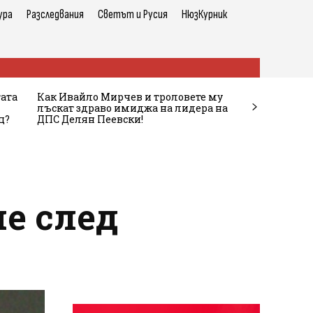
ура
Разследвания
Светът и Русия
НюзКурник
тата
Как Ивайло Мирчев и троловете му
лъскат здраво имиджа на лидера на
ц?
ДПС Делян Пеевски!
не след