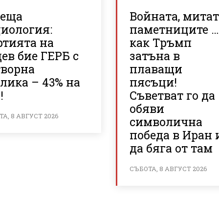
реща
Войната, митат
циология:
паметниците 
ртията на
как Тръмп
ев бие ГЕРБ с
затъна в
творна
плаващи
лика – 43% на
пясъци!
!
Съветват го да
обяви
А, 8 АВГУСТ 2026
символична
победа в Иран 
да бяга от там
СЪБОТА, 8 АВГУСТ 2026