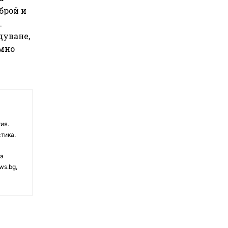
брой и
.
дуване,
омно
ия.
тика.
на
ws.bg,