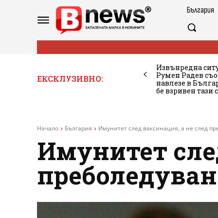
България
Извънредна ситу
Румен Радев съо
ЕКСКЛУЗИВНО:
навлезе в Бълг
бе взривен тази 
Начало
България
Имунитет след ваксинация, а не след п
Имунитет след
преболедуван