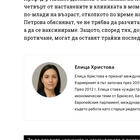
четвърт от настанените в клиниката в моме
по-млади на възраст, отколкото по време на
Петрова обясняват, че не трябва да разчит
а да се ваксинираме. Защото, според тях, 
протичане, могат да оставят трайни после
Елица Христова
Елица Христова е признат междунар
Кариерният ѝ път започва през 200
През 2012 г. Елица става чуждестр
икономически теми от Брюксел, Бер
Европейския парламент, междунаро
където работи като старши редакто