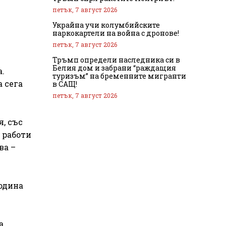
петък, 7 август 2026
Украйна учи колумбийските
наркокартели на война с дронове!
петък, 7 август 2026
Тръмп определи наследника си в
Белия дом и забрани “раждащия
а.
туризъм” на бременните мигранти
а сега
в САЩ!
петък, 7 август 2026
, със
 работи
ва –
година
а