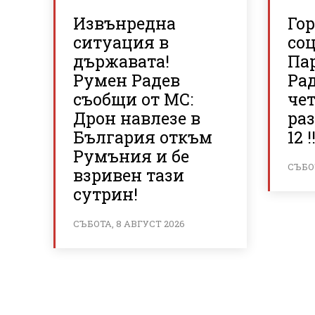
Извънредна
Го
ситуация в
со
държавата!
Па
Румен Радев
Рад
съобщи от МС:
че
Дрон навлезе в
раз
България откъм
12 !!
Румъния и бе
СЪБОТ
взривен тази
сутрин!
СЪБОТА, 8 АВГУСТ 2026