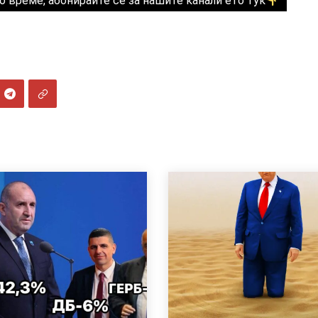
о време, абонирайте се за нашите канали ето тук