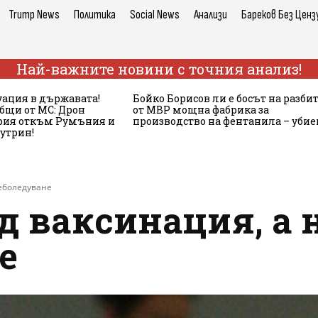
Trump News
Политика
Social News
Анализи
Бареков Без Ценз
Най-важните новини с точния анализ!
ация в държавата!
Бойко Борисов ли е босът на разби
бщи от МС: Дрон
от МВР мощна фабрика за
ария откъм Румъния и
производство на фентанила – убие
сутрин!
реболедуване
 ваксинация, а 
е