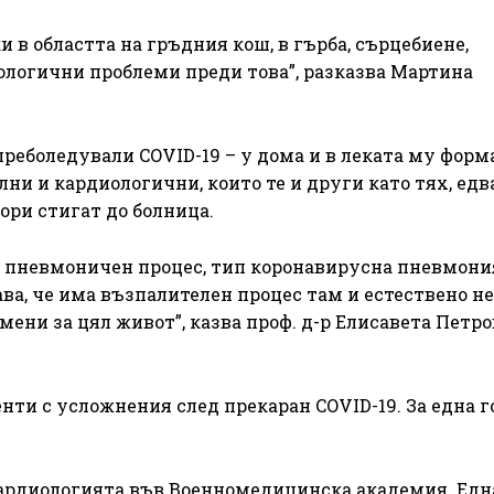
 в областта на гръдния кош, в гърба, сърцебиене,
ологични проблеми преди това”, разказва Мартина
преболедували COVID-19 – у дома и в леката му форм
ни и кардиологични, които те и други като тях, едв
дори стигат до болница.
а пневмоничен процес, тип коронавирусна пневмония
ава, че има възпалителен процес там и естествено не
ни за цял живот”, казва проф. д-р Елисавета Петро
нти с усложнения след прекаран COVID-19. За една 
Кардиологията във Военномедицинска академия. Едн