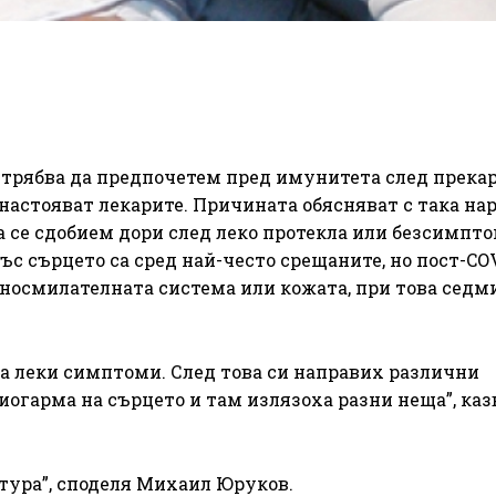
 трябва да предпочетем пред имунитета след прека
 настояват лекарите. Причината обясняват с така на
а се сдобием дори след леко протекла или безсимпт
ъс сърцето са сред най-често срещаните, но пост-CO
аносмилателната система или кожата, при това седм
та леки симптоми. След това си направих различни
огарма на сърцето и там излязоха разни неща”, каз
тура”, споделя Михаил Юруков.