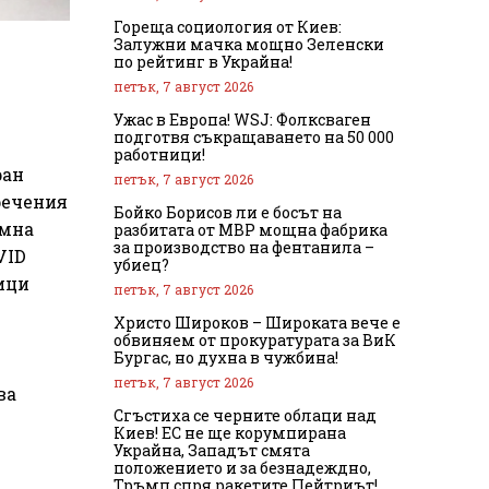
Гореща социология от Киев:
Залужни мачка мощно Зеленски
по рейтинг в Украйна!
петък, 7 август 2026
Ужас в Европа! WSJ: Фолксваген
подготвя съкращаването на 50 000
работници!
ран
петък, 7 август 2026
речения
Бойко Борисов ли е босът на
омна
разбитата от МВР мощна фабрика
за производство на фентанила –
VID
убиец?
ици
петък, 7 август 2026
Христо Широков – Широката вече е
обвиняем от прокуратурата за ВиК
Бургас, но духна в чужбина!
петък, 7 август 2026
ва
Сгъстиха се черните облаци над
Киев! ЕС не ще корумпирана
Украйна, Западът смята
положението и за безнадеждно,
Тръмп спря ракетите Пейтриът!