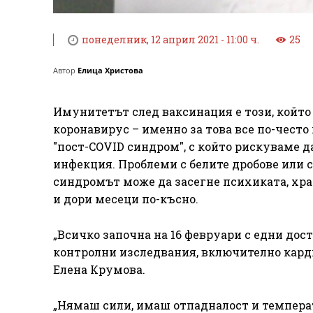
понеделник, 12 април 2021 - 11:00 ч.
25
Автор
Елица Христова
Имунитетът след ваксинация е този, който
коронавирус – именно за това все по-често
"пост-COVID синдром", с който рискуваме д
инфекция. Проблеми с белите дробове или с
синдромът може да засегне психиката, хр
и дори месеци по-късно.
„Всичко започна на 16 февруари с едни дос
контролни изследвания, включително карди
Елена Крумова.
„Нямаш сили, имаш отпадналост и темпера