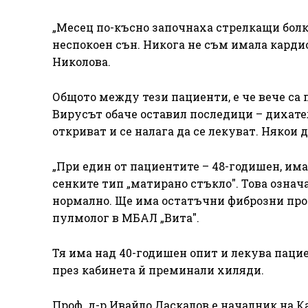
„Месец по-късно започнаха стрелкащи болки
неспокоен сън. Никога не съм имала карди
Николова.
Общото между тези пациенти, е че вече са 
Вирусът обаче оставил последици – дихател
откриват и се налага да се лекуват. Някои 
„При един от пациентите – 48-годишен, им
сенките тип „матирано стъкло". Това означ
нормално. Ще има остатъчни фиброзни проме
пулмолог в МБАЛ „Вита".
Тя има над 40-годишен опит и лекува пацие
през кабинета й преминали хиляди.
Проф. д-р Ивайло Даскалов е началник на 