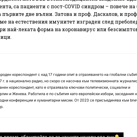
нта, са пациенти с пост-COVID синдром – повече на 
 първите две вълни. Затова и проф. Даскалов, и проф
аме на естествения имунитет изграден след преболе
дори най-леката форма на коронавирус или безсимпт
дици.
оден кореспондент с над 17 години опит в отразяването на глобални събит
7 г. в национално радио, но скоро се насочва към телевизионната журналис
анен кореспондент, като е отразявала ключови политически, социални и
лин и Женева. Работила е по събития като европейски избори, заседания 
дни конференции и хуманитарни мисии. От 2023 се присъединява към bne
р.