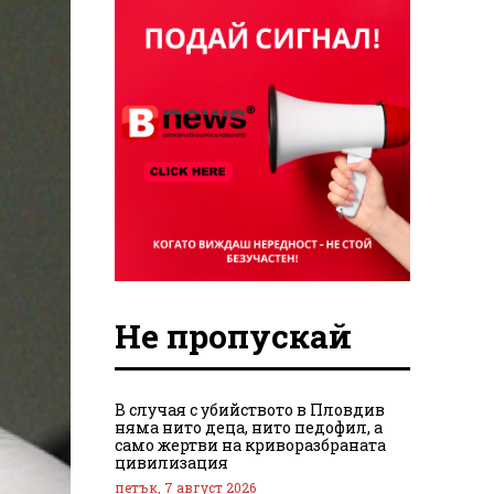
Не пропускай
В случая с убийството в Пловдив
няма нито деца, нито педофил, а
само жертви на криворазбраната
цивилизация
петък, 7 август 2026