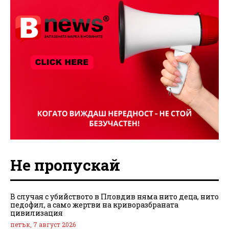
Не пропускай
В случая с убийството в Пловдив няма нито деца, нито
педофил, а само жертви на криворазбраната
цивилизация
петък, 7 август 2026