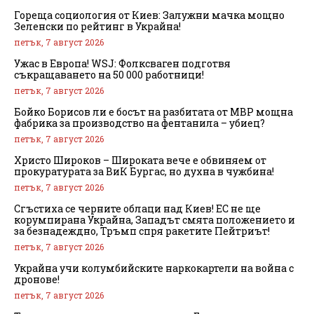
Гореща социология от Киев: Залужни мачка мощно
Зеленски по рейтинг в Украйна!
петък, 7 август 2026
Ужас в Европа! WSJ: Фолксваген подготвя
съкращаването на 50 000 работници!
петък, 7 август 2026
Бойко Борисов ли е босът на разбитата от МВР мощна
фабрика за производство на фентанила – убиец?
петък, 7 август 2026
Христо Широков – Широката вече е обвиняем от
прокуратурата за ВиК Бургас, но духна в чужбина!
петък, 7 август 2026
Сгъстиха се черните облаци над Киев! ЕС не ще
корумпирана Украйна, Западът смята положението и
за безнадеждно, Тръмп спря ракетите Пейтриът!
петък, 7 август 2026
Украйна учи колумбийските наркокартели на война с
дронове!
петък, 7 август 2026