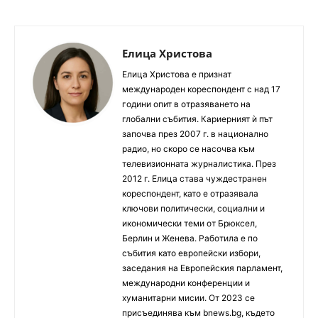
Елица Христова
Елица Христова е признат
международен кореспондент с над 17
години опит в отразяването на
глобални събития. Кариерният ѝ път
започва през 2007 г. в национално
радио, но скоро се насочва към
телевизионната журналистика. През
2012 г. Елица става чуждестранен
кореспондент, като е отразявала
ключови политически, социални и
икономически теми от Брюксел,
Берлин и Женева. Работила е по
събития като европейски избори,
заседания на Европейския парламент,
международни конференции и
хуманитарни мисии. От 2023 се
присъединява към bnews.bg, където