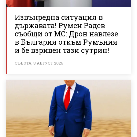
Извънредна ситуация в
държавата! Румен Радев
съобщи от МС: Дрон навлезе
в България откъм Румъния
и бе взривен тази сутрин!
СЪБОТА, 8 АВГУСТ 2026