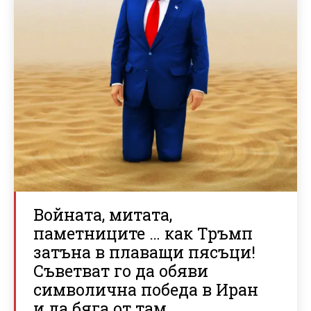
Войната, митата,
паметниците … как Тръмп
затъна в плаващи пясъци!
Съветват го да обяви
символична победа в Иран
и да бяга от там