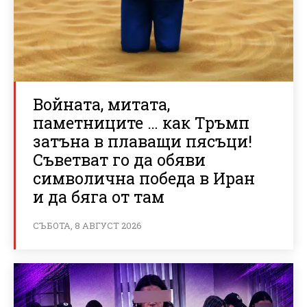
Войната, митата,
паметниците … как Тръмп
затъна в плаващи пясъци!
Съветват го да обяви
символична победа в Иран
и да бяга от там
СЪБОТА, 8 АВГУСТ 2026