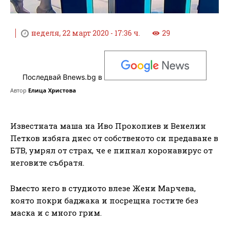
неделя, 22 март 2020 - 17:36 ч.
29
Последвай Bnews.bg в
Автор
Елица Христова
Известната маша на Иво Прокопиев и Венелин
Петков избяга днес от собственото си предаване в
БТВ, умрял от страх, че е пипнал коронавирус от
неговите събратя.
Вместо него в студиото влезе Жени Марчева,
която покри баджака и посрещна гостите без
маска и с много грим.