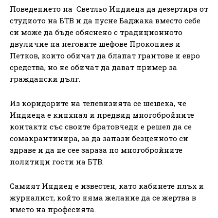
Поведението на Светльо Индиеца да дезертира от
студиото на БТВ и да пусне Баджака вместо себе
си може да бъде обяснено с традиционното
двуличие на неговите шефове Прокопиев и
Петков, които обичат да блапат грантове и евро
средства, но не обичат да дават пример за
граждански дълг.
Из коридорите на телевизията се шешека, че
Индиеца е кинхнал и предвид многобройните
контакти със своите братовчеди е решел да се
сомакрантинира, за да запази безценното си
здраве и да не сее зараза по многобройните
политици гости на БТВ.
Самият Индиец е известен, като кабинете плъх и
журналист, който няма желание да се жертва в
името на професията.