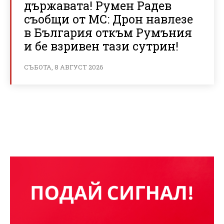
държавата! Румен Радев
съобщи от МС: Дрон навлезе
в България откъм Румъния
и бе взривен тази сутрин!
СЪБОТА, 8 АВГУСТ 2026