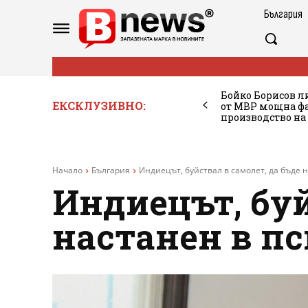
България
Бойко Борисов ли
ЕКСКЛУЗИВНО:
от МВР мощна фа
производство на
Начало
България
Индиецът, буйствал в самолет, да бъде 
Индиецът, буй
настанен в п