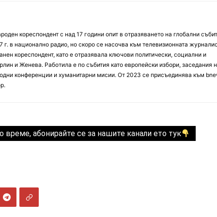
оден кореспондент с над 17 години опит в отразяването на глобални събит
7 г. в национално радио, но скоро се насочва към телевизионната журналис
анен кореспондент, като е отразявала ключови политически, социални и
лин и Женева. Работила е по събития като европейски избори, заседания 
дни конференции и хуманитарни мисии. От 2023 се присъединява към bne
р.
о време, абонирайте се за нашите канали ето тук