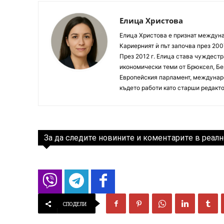
Елица Христова
Елица Христова е признат междунар
Кариерният ѝ път започва през 200
През 2012 г. Елица става чуждестр
икономически теми от Брюксел, Бер
Европейския парламент, междунаро
където работи като старши редакто
За да следите новините и коментарите в реалн
СПОДЕЛИ