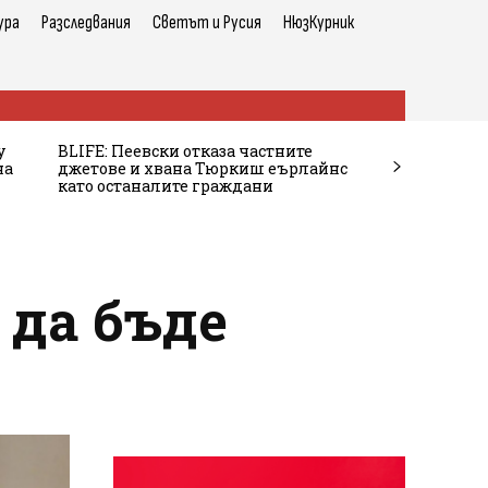
ура
Разследвания
Светът и Русия
НюзКурник
у
BLIFE: Пеевски отказа частните
на
джетове и хвана Тюркиш еърлайнс
като останалите граждани
 да бъде