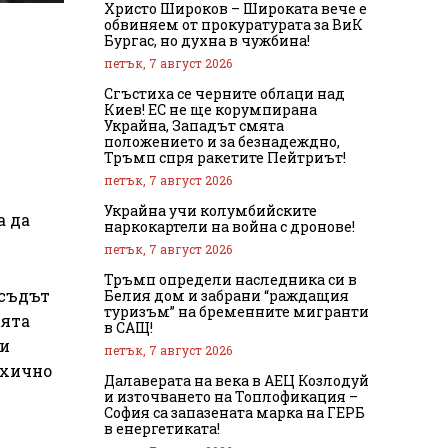
Христо Широков – Широката вече е
обвиняем от прокуратурата за ВиК
Бургас, но духна в чужбина!
петък, 7 август 2026
Сгъстиха се черните облаци над
Киев! ЕС не ще корумпирана
Украйна, Западът смята
положението и за безнадеждно,
Тръмп спря ракетите Пейтриът!
петък, 7 август 2026
Украйна учи колумбийските
а да
наркокартели на война с дронове!
петък, 7 август 2026
Тръмп определи наследника си в
 съдът
Белия дом и забрани “раждащия
туризъм” на бременните мигранти
ията
в САЩ!
ки
петък, 7 август 2026
ихично
Далаверата на века в АЕЦ Козлодуй
и източването на Топлофикация –
София са запазената марка на ГЕРБ
в енергетиката!