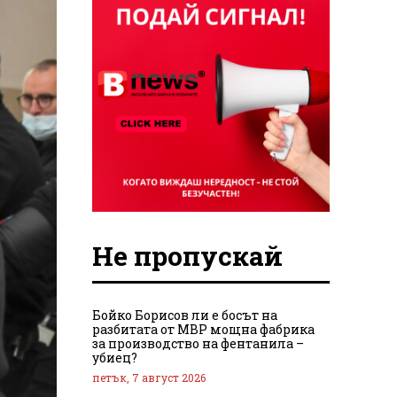
Не пропускай
Бойко Борисов ли е босът на
разбитата от МВР мощна фабрика
за производство на фентанила –
убиец?
петък, 7 август 2026