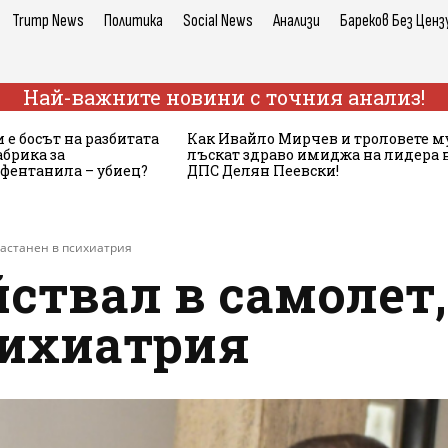
Trump News
Политика
Social News
Анализи
Бареков Без Ценз
Най-важните новини с точния анализ!
 е босът на разбитата
Как Ивайло Мирчев и троловете м
брика за
лъскат здраво имиджа на лидера 
 фентанила – убиец?
ДПС Делян Пеевски!
настанен в психиатрия
ствал в самолет,
сихиатрия