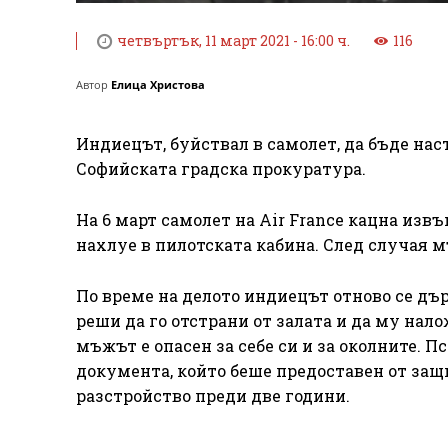
четвъртък, 11 март 2021 - 16:00 ч.
116
Автор
Елица Христова
Индиецът, буйствал в самолет, да бъде нас
Софийската градска прокуратура.
На 6 март самолет на Air France кацна изв
нахлуе в пилотската кабина. След случая 
По време на делото индиецът отново се д
реши да го отстрани от залата и да му нал
мъжът е опасен за себе си и за околните. 
документа, който беше предоставен от защи
разстройство преди две години.