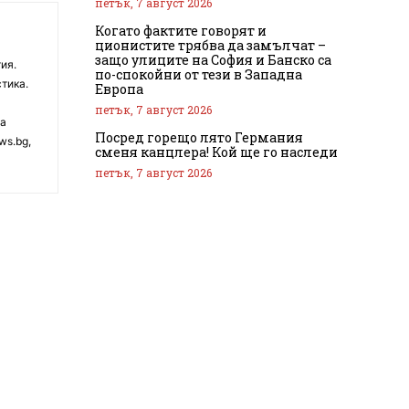
петък, 7 август 2026
Когато фактите говорят и
ционистите трябва да замълчат –
защо улиците на София и Банско са
ия.
по-спокойни от тези в Западна
тика.
Европа
петък, 7 август 2026
на
Посред горещо лято Германия
ws.bg,
сменя канцлера! Кой ще го наследи
петък, 7 август 2026