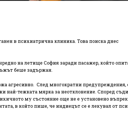
танен в психиатрична клиника. Това поиска днес
ънредно на летище София заради пасажер, който опит
мъжът беше задържан.
ържа агресивно. След многократни предупреждения,
ожи най-тежката мярка за неотклонение. Според съд
Психичното му състояние още не е установено въпре
тата, в който пише, че индиецът се е лекувал от пс