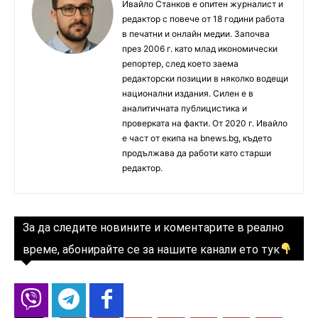
Ивайло Станков е опитен журналист и
редактор с повече от 18 години работа
в печатни и онлайн медии. Започва
през 2006 г. като млад икономически
репортер, след което заема
редакторски позиции в няколко водещи
национални издания. Силен е в
аналитичната публицистика и
проверката на факти. От 2020 г. Ивайло
е част от екипа на bnews.bg, където
продължава да работи като старши
редактор.
За да следите новините и коментарите в реално
време, абонирайте се за нашите канали ето тук