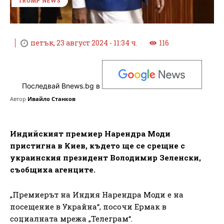
TRUMP NEWS
петък, 23 август 2024 - 11:34 ч.
116
Последвай Bnews.bg в
Автор
Ивайло Станков
Индийският премиер Нарендра Моди
пристигна в Киев, където ще се срещне с
украинския президент Володимир Зеленски,
съобщиха агенците.
„Премиерът на Индия Нарендра Моди е на
посещение в Украйна“, посочи Ермак в
социалната мрежа „Телеграм“.