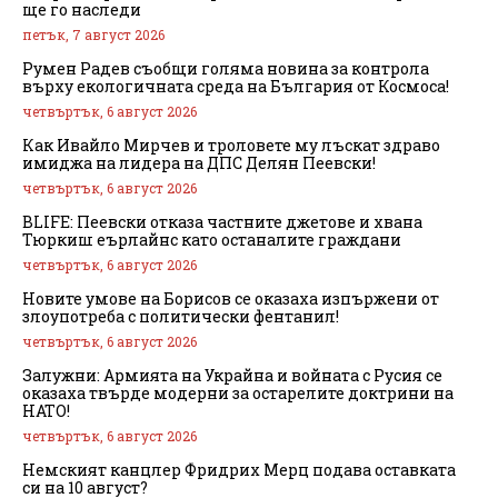
ще го наследи
петък, 7 август 2026
Румен Радев съобщи голяма новина за контрола
върху екологичната среда на България от Космоса!
четвъртък, 6 август 2026
Как Ивайло Мирчев и троловете му лъскат здраво
имиджа на лидера на ДПС Делян Пеевски!
четвъртък, 6 август 2026
BLIFE: Пеевски отказа частните джетове и хвана
Тюркиш еърлайнс като останалите граждани
четвъртък, 6 август 2026
Новите умове на Борисов се оказаха изпържени от
злоупотреба с политически фентанил!
четвъртък, 6 август 2026
Залужни: Армията на Украйна и войната с Русия се
оказаха твърде модерни за остарелите доктрини на
НАТО!
четвъртък, 6 август 2026
Немският канцлер Фридрих Мерц подава оставката
си на 10 август?