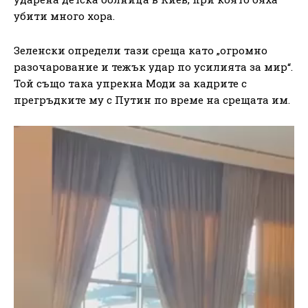
убити много хора.
Зеленски определи тази среща като „огромно
разочарование и тежък удар по усилията за мир“.
Той също така упрекна Моди за кадрите с
прегръдките му с Путин по време на срещата им.