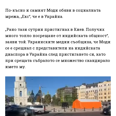
По-късно и самият Моди обяви в социалната
мрежа, „Екс“, че е в Украйна.
„Рано тази сутрин пристигнах в Киев. Получих
много топло посрещане от индийската общност“,
заяви той. Украинските медии съобщиха, че Моди
се е срещнал с представители на индийската
диаспора в Украйна след пристигането си, като
при срещата събралото се множество скандирало
името му.