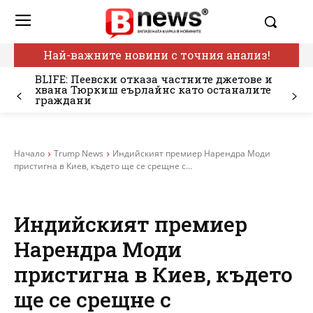
Най-важните новини с точния анализ!
BLIFE: Пеевски отказа частните джетове и
хвана Тюркиш еърлайнс като останалите
граждани
Начало
Trump News
Индийският премиер Нарендра Моди
пристигна в Киев, където ще се срещне с...
Индийският премиер
Нарендра Моди
пристигна в Киев, където
ще се срещне с