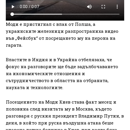
Моди е пристигнал с влак от Полша, а
украинските железници разпространиха видео
във „Фейсбук“ от посрещането му на перона на
гарата.
Властите в Индия и в Украйна отбелязаха, че
фокус на разговорите ще бъде задълбочаването
на икономическите отношения и
сътрудничеството в областта на отбраната,
науката и технологиите.
Посещението на Моди Киев става факт месец и
половина след визитата му в Москва, където
разговаря с руския президент Владимир Путин, в
деня, в който при руска въздушна атака беше
ударена детска болница в Киев, при която бяха