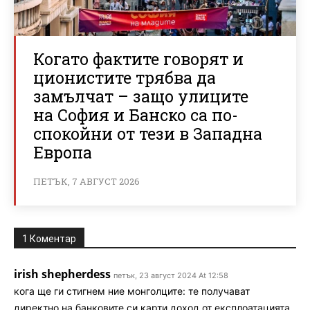
Когато фактите говорят и
ционистите трябва да
замълчат – защо улиците
на София и Банско са по-
спокойни от тези в Западна
Европа
ПЕТЪК, 7 АВГУСТ 2026
1 Коментар
irish shepherdess
петък, 23 август 2024 At 12:58
кога ще ги стигнем ние монголците: те получават
директно на банковите си карти доход от експлоатацията